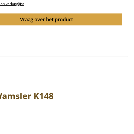
n verlanglijst
Vraag over het product
amsler
K148