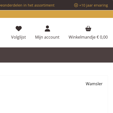
veonderdelen in het assortiment
+10 jaar ervaring
Je hebt 0 items op je verlanglijstje
Volglijst
Mijn account
Winkelmandje
€ 0,00
Wamsler