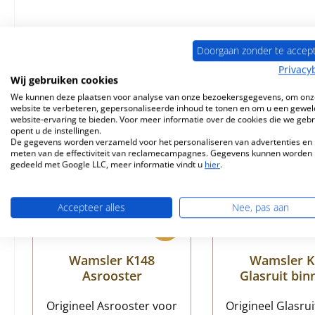
Doorgaan zonder te accep
Vergelijkbare producten
Privacy
Wij gebruiken cookies
We kunnen deze plaatsen voor analyse van onze bezoekersgegevens, om onz
Productgalerij overslaan
website te verbeteren, gepersonaliseerde inhoud te tonen en om u een gewel
Nog 6 op voorraad!
website-ervaring te bieden. Voor meer informatie over de cookies die we geb
opent u de instellingen.
De gegevens worden verzameld voor het personaliseren van advertenties en 
meten van de effectiviteit van reclamecampagnes. Gegevens kunnen worden
gedeeld met Google LLC, meer informatie vindt u
hier
.
Accepteer alles
Nee, pas aan
Wamsler K148
Wamsler K
Asrooster
Glasruit bin
Origineel Asrooster voor
Origineel Glasru