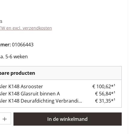
s:
ks
BTW en excl. verzendkosten
mmer:
01066443
ca. 5-6 weken
kbare producten
er K148 Asrooster
€ 100,62*¹
er K148 Glasruit binnen A
€ 56,84*¹
Wamsler K148 Deurafdichting Verbrandingskamerdeur
€ 31,35*¹
lheid: Voer de gewenste hoeveelheid in of gebruik de knoppen om 
In de winkelmand