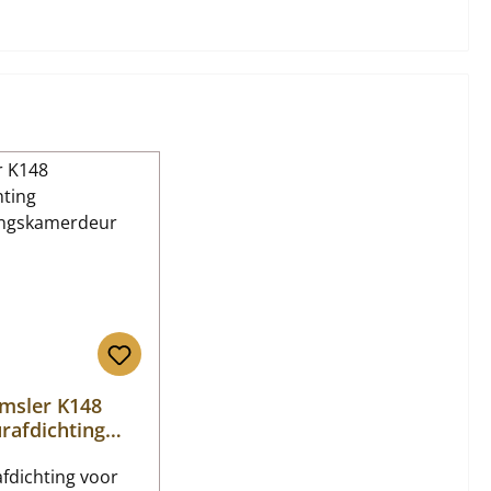
msler K148
rafdichting
ndingskamerde
fdichting voor
ur