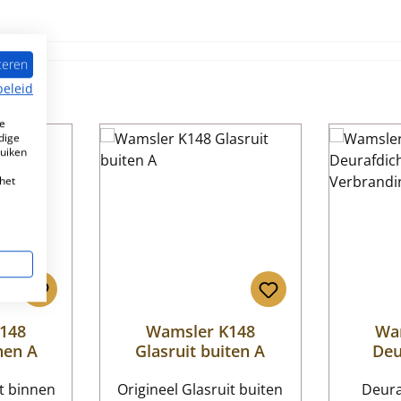
teren
beleid
e
dige
ruiken
het
148
Wamsler K148
Wa
nen A
Glasruit buiten A
Deu
Verbra
it binnen
Origineel Glasruit buiten
Deura