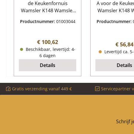
de Keukenfornuis
A voor de Keuke
Wamsler K148 Wamsler
Wamsler K148 Wamsler
K148 Asrooster
K148 Glasruit 
Productnummer:
01003044
Productnummer:
Kerngegevens: rooster,
Kerngegeve
verbrandingskamerroost
kachelglas, v
er Afmetingen (B/L/H)
Afmetingen (B/L
Normale prijs:
€ 100,62
Normale
€ 56,84
165 mm x 382 mm x
mm x 394 mm 
Beschikbaar, levertijd: 4-
Levertijd ca. 5
15/30 mm Materiaal
Materiaal Glas
6 dagen
Gieten
voudige bo
Details
Details
Gratis verzending vanaf 449 €
Servicepartner 
Schrijf 