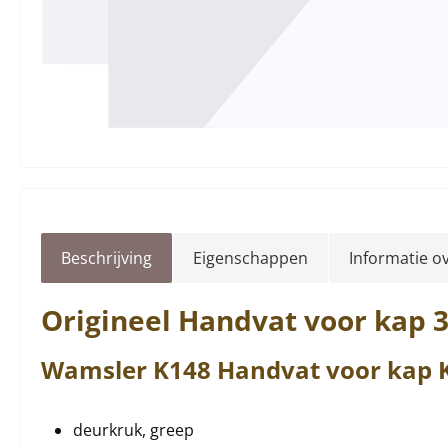
Beschrijving
Eigenschappen
Informatie o
Origineel
Handvat
voor kap 
Wamsler
K148
Handvat
voor
kap
K
deurkruk, greep