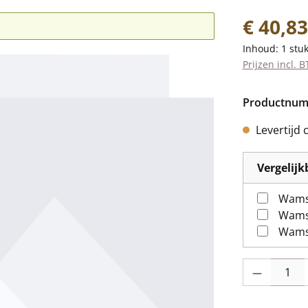
Normale prij
€ 40,83
Inhoud:
1 stu
Prijzen incl. 
Productnu
Levertijd 
Vergelij
Wamsl
Wamsl
Producthoevee