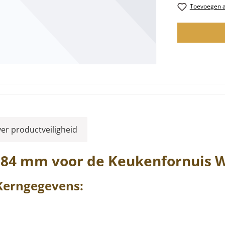
Toevoegen aa
ver productveiligheid
384 mm voor de Keukenfornuis
W
erngegevens: