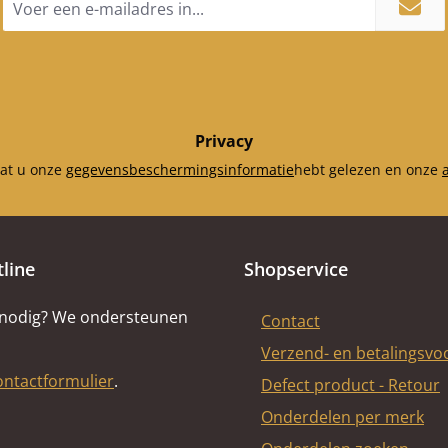
mailadres
*
Privacy
dat u onze
gegevensbeschermingsinformatie
hebt gelezen en onze
tline
Shopservice
 nodig? We ondersteunen
Contact
Verzend- en betalingsv
ontactformulier
.
Defect product - Retour
Onderdelen per merk