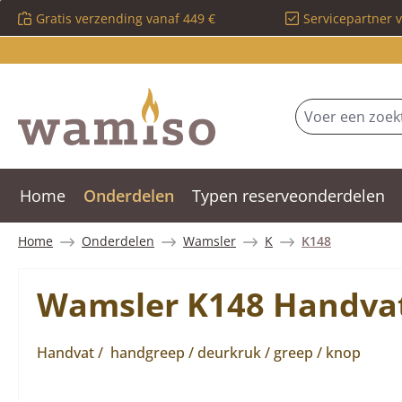
Gratis verzending vanaf 449 €
Servicepartner 
 naar de hoofdinhoud
Ga naar de zoekopdracht
Ga naar de hoofdnavigatie
Home
Onderdelen
Typen reserveonderdelen
Home
Onderdelen
Wamsler
K
K148
Wamsler K148 Handva
Handvat / handgreep / deurkruk / greep / knop