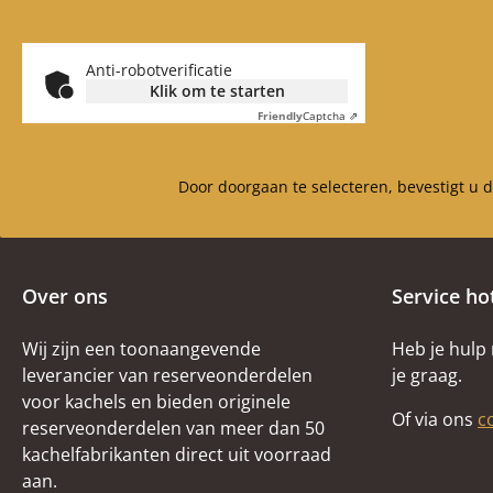
Anti-robotverificatie
Klik om te starten
Friendly
Captcha ⇗
Door doorgaan te selecteren, bevestigt u 
Over ons
Service ho
Wij zijn een toonaangevende
Heb je hulp
leverancier van reserveonderdelen
je graag.
voor kachels en bieden originele
Of via ons
c
reserveonderdelen van meer dan 50
kachelfabrikanten direct uit voorraad
aan.