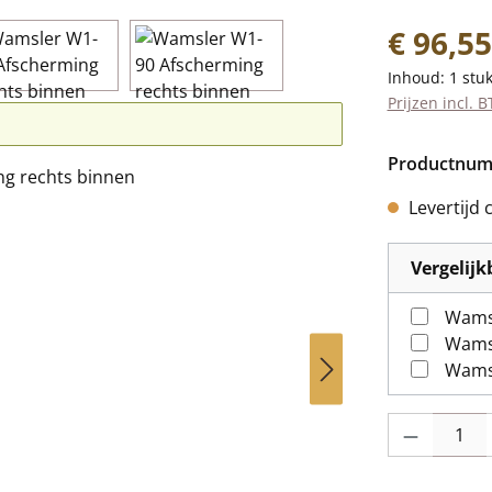
Normale prij
€ 96,55
Inhoud:
1 stu
Prijzen incl. 
Productnu
Levertijd 
Vergelij
Wams
Wams
Producthoevee