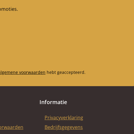
buiten voor
romoties.
Koekenpannen
Kerngegevens: deurglas,
kachelglas Afmetingen
(B/L/H) 290 mm x 305
mm x 4 mm Vorm vlak
hittebestendig Positie 28
in de exploderende
weergave
algemene voorwaarden
hebt geaccepteerd.
Informatie
Privacyverklaring
oorwaarden
Bedrijfsgegevens