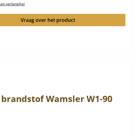
n verlanglijst
Vraag over het product
e brandstof
Wamsler
W1-90