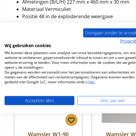
Afmetingen (B/L/H) 227 mm x 460 mm x 30 mm
Materiaal Vermiculiet
Positie 48 in de exploderende weergave
Doorgaan zonder te accep
Privacy
Wij gebruiken cookies
Vergelijkbare producten
We kunnen deze plaatsen voor analyse van onze bezoekersgegevens, om onz
website te verbeteren, gepersonaliseerde inhoud te tonen en om u een gewel
website-ervaring te bieden. Voor meer informatie over de cookies die we geb
Productgalerij overslaan
opent u de instellingen.
De gegevens worden verzameld voor het personaliseren van advertenties en 
meten van de effectiviteit van reclamecampagnes. Gegevens kunnen worden
gedeeld met Google LLC, meer informatie vindt u
hier
.
Accepteer alles
Nee, pas aan
Wamsler W1-90
Wamsler W