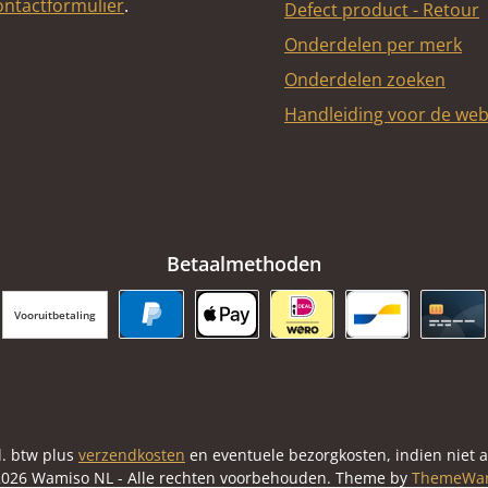
ontactformulier
.
Defect product - Retour
Onderdelen per merk
Onderdelen zoeken
Handleiding voor de we
Betaalmethoden
Vooruitbetaling
PayPal
Apple Pay
iDEAL | Wero
Bancontact
Cred
cl. btw plus
verzendkosten
en eventuele bezorgkosten, indien niet 
026 Wamiso NL - Alle rechten voorbehouden. Theme by
ThemeWa