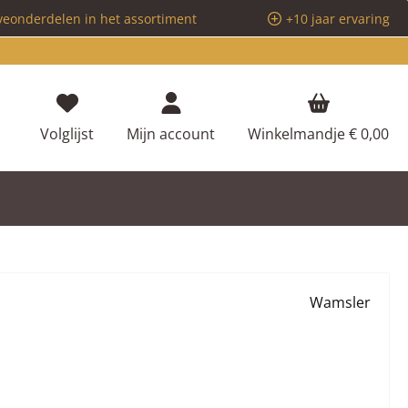
veonderdelen in het assortiment
+10 jaar ervaring
Je hebt 0 items op je verlanglijstje
Volglijst
Mijn account
Winkelmandje
€ 0,00
Wamsler