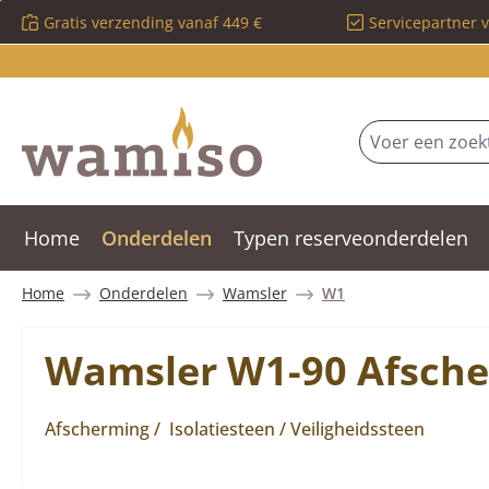
Gratis verzending vanaf 449 €
Servicepartner 
 naar de hoofdinhoud
Ga naar de zoekopdracht
Ga naar de hoofdnavigatie
Home
Onderdelen
Typen reserveonderdelen
Home
Onderdelen
Wamsler
W1
Wamsler W1-90 Afsche
Afscherming / Isolatiesteen / Veiligheidssteen