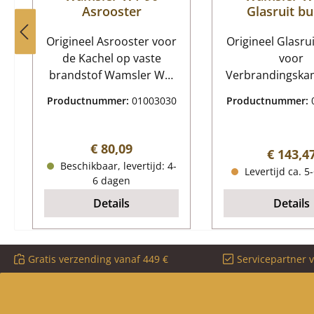
Asrooster
Glasruit bu
Verbrandings
Origineel Asrooster voor
Origineel Glasru
ur
de Kachel op vaste
voor
brandstof Wamsler W1-
Verbrandingska
90 Wamsler W1-90
voor de Keuken
Productnummer:
01003030
Productnummer:
Asrooster Kerngegevens:
Wamsler W1-90 Wamsler
vuurrooster,
W1-90 Glasruit
brandrooster
voor
Normale prijs:
€ 80,09
Normale
€ 143,4
Afmetingen (B/L/H) 365
Verbrandingska
Beschikbaar, levertijd: 4-
Levertijd ca. 5
mm x 215 mm x 30 mm
Kerngegevens: glaze
6 dagen
Materiaal Gieten Kleur
ruit, ruitje Af
Details
Details
zwart
(B/L/H) 240 mm
mm x 4 mm Vor
hittebestendig
Gratis verzending vanaf 449 €
Servicepartner 
kijkglas Positie 
exploderende w