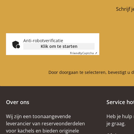
Schrijf 
Anti-robotverificatie
Klik om te starten
Friendly
Captcha ⇗
Door doorgaan te selecteren, bevestigt u 
Over ons
Service ho
Wij zijn een toonaangevende
Heb je hulp
leverancier van reserveonderdelen
je graag.
voor kachels en bieden originele