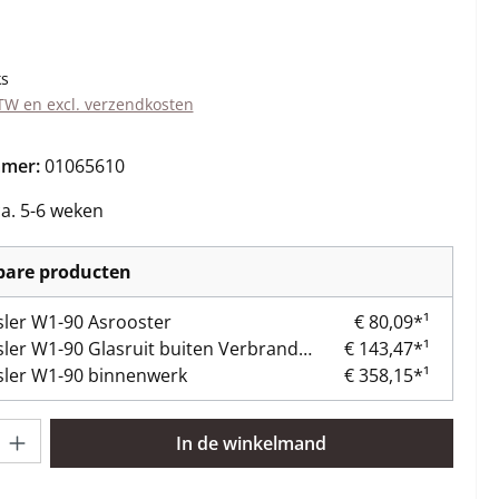
s:
ks
BTW en excl. verzendkosten
mmer:
01065610
ca. 5-6 weken
kbare producten
ler W1-90 Asrooster
€ 80,09*¹
Wamsler W1-90 Glasruit buiten Verbrandingskamerdeur
€ 143,47*¹
ler W1-90 binnenwerk
€ 358,15*¹
lheid: Voer de gewenste hoeveelheid in of gebruik de knoppen om 
In de winkelmand