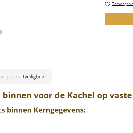
Toevoegen aa
ver productveiligheid
s
binnen
voor de Kachel op vast
ts
binnen
Kerngegevens: