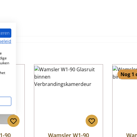
teren
beleid
e
dige
ruiken
het
Nog 1 
1-90
Wamsler W1-90
Wam