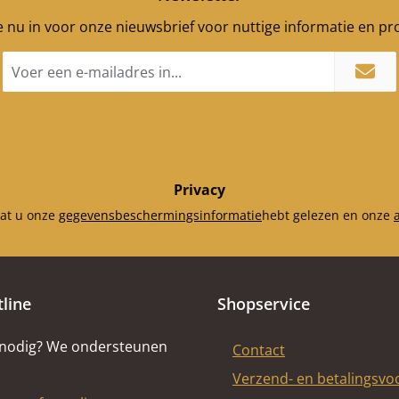
je nu in voor onze nieuwsbrief voor nuttige informatie en p
E-
mailadres
*
Privacy
dat u onze
gegevensbeschermingsinformatie
hebt gelezen en onze
tline
Shopservice
 nodig? We ondersteunen
Contact
Verzend- en betalingsv