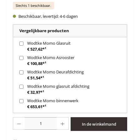
Slechts 1 beschikbaar.
Beschikbaar, levertijd: 4-6 dagen
Vergelijkbare producten
Wodtke Momo Glasruit
€ 527,62*¹
Wodtke Momo Asrooster
€ 100,88*¹
Wodtke Momo Deurafdichting
€ 51,54*¹
Wodtke Momo glasruit afdichting
€ 32,97*¹
Wodtke Momo binnenwerk
€ 653,61*¹
Producthoeveelheid: Voer de gewenste hoeveelheid in of gebruik de knoppen 
In de winkelmand