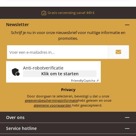
Gratis verzending vanaf 449 €
Newsletter
Schrijf je nu in voor onze nieuwsbrief voor nuttige informatie en
promoties.
E-
mailadres
*
Anti-robotverificatie
Klik om te starten
Friendly
Captcha ⇗
Privacy
Door doorgaan te selecteren, bevestigt u dat u onze
gegevensbeschermingsinformatie
hebt gelezen en onze
algemene voorwaarden
hebt geaccepteerd.
Over ons
Service hotline