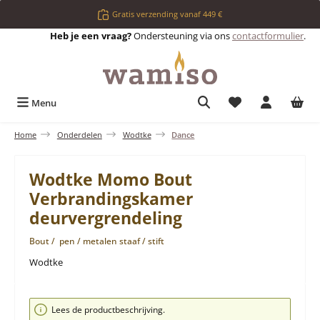
Ga naar de hoofdinhoud
Gratis verzending vanaf 449 €
Heb je een vraag?
Ondersteuning via ons
contactformulier
.
Je hebt 0 items op 
Menu
Home
Onderdelen
Wodtke
Dance
Wodtke Momo Bout
Verbrandingskamer
deurvergrendeling
Bout / pen / metalen staaf / stift
Wodtke
Afbeeldingengalerij overslaan
Lees de productbeschrijving.