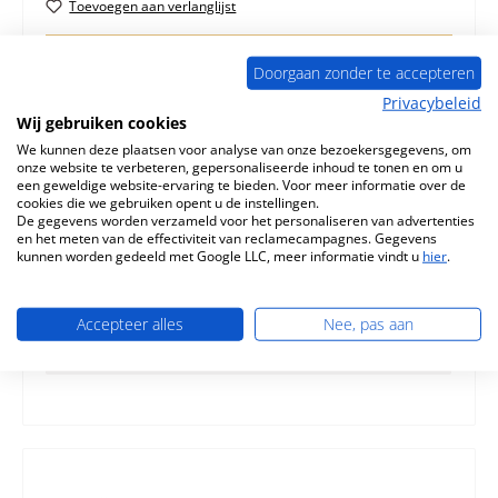
Toevoegen aan verlanglijst
Vraag over het product
Doorgaan zonder te accepteren
Privacybeleid
Wij gebruiken cookies
We kunnen deze plaatsen voor analyse van onze bezoekersgegevens, om
onze website te verbeteren, gepersonaliseerde inhoud te tonen en om u
Beschrijving
een geweldige website-ervaring te bieden. Voor meer informatie over de
cookies die we gebruiken opent u de instellingen.
Origineel Bout voor Verbrandingskamer
De gegevens worden verzameld voor het personaliseren van advertenties
deurvergrendeling voor de Houtkachel Wodtke Momo
en het meten van de effectiviteit van reclamecampagnes. Gegevens
Wodtke Momo Bout voor Verbrandingska…
Meer
kunnen worden gedeeld met Google LLC, meer informatie vindt u
hier
.
Eigenschappen
Accepteer alles
Nee, pas aan
Informatie over productveiligheid