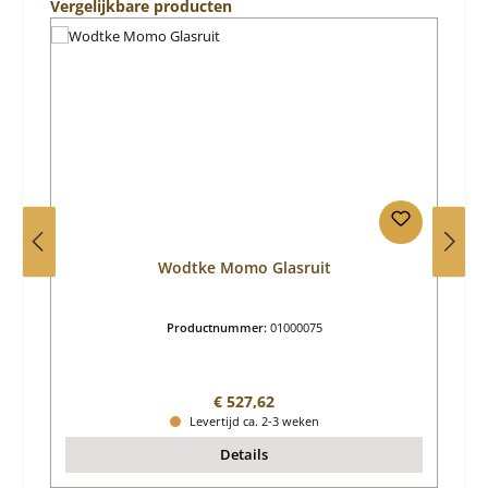
Productgalerij overslaan
Vergelijkbare producten
Wodtke Momo Glasruit
Productnummer:
01000075
Normale prijs:
€ 527,62
Levertijd ca. 2-3 weken
Details