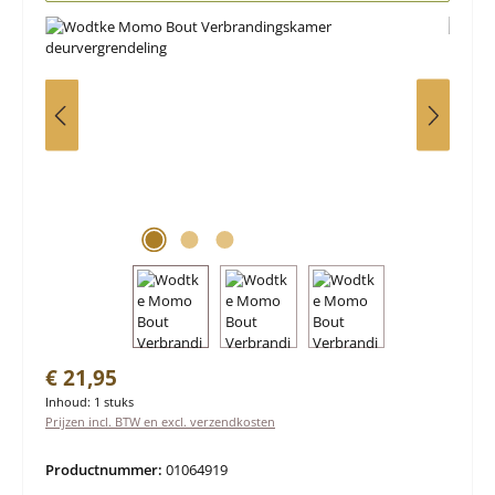
Normale prijs:
€ 21,95
Inhoud:
1 stuks
Prijzen incl. BTW en excl. verzendkosten
Productnummer:
01064919