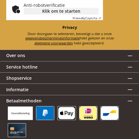
Anti-robotverificatie
Klik om te starten
Friendly
Captcha ⇗
Privacy
Door doorgaan te selecteren, bevestigt u dat u onze
gegevensbeschermingsinformatie
hebt gelezen en onze
algemene voorwaarden
hebt geaccepteerd.
Over ons
Service hotline
Shopservice
Informatie
Betaalmethoden
Vooruitbetaling
PayPal
Apple Pay
iDEAL | Wero
Bancontact