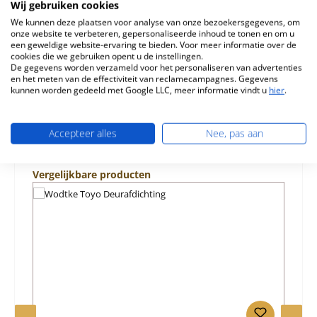
Wodtke Toyo Asrooster Kerngegevens: gietijzeren
Wij gebruiken cookies
rooster, grondrooster…
Meer
We kunnen deze plaatsen voor analyse van onze bezoekersgegevens, om
onze website te verbeteren, gepersonaliseerde inhoud te tonen en om u
een geweldige website-ervaring te bieden. Voor meer informatie over de
Eigenschappen
cookies die we gebruiken opent u de instellingen.
De gegevens worden verzameld voor het personaliseren van advertenties
Informatie over productveiligheid
en het meten van de effectiviteit van reclamecampagnes. Gegevens
kunnen worden gedeeld met Google LLC, meer informatie vindt u
hier
.
Accepteer alles
Nee, pas aan
Productgalerij overslaan
Vergelijkbare producten