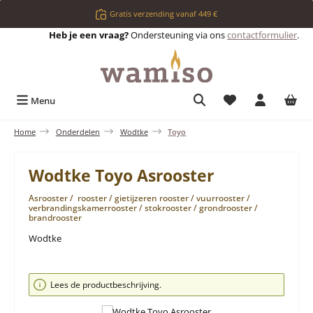
Ga naar de hoofdinhoud
Gratis verzending vanaf 449 €
Heb je een vraag?
Ondersteuning via ons
contactformulier
.
Je hebt 0 items op 
Menu
Home
Onderdelen
Wodtke
Toyo
Wodtke Toyo Asrooster
Asrooster / rooster / gietijzeren rooster / vuurrooster /
verbrandingskamerrooster / stokrooster / grondrooster /
brandrooster
Wodtke
Afbeeldingengalerij overslaan
Lees de productbeschrijving.