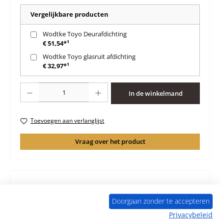
Vergelijkbare producten
Wodtke Toyo Deurafdichting
€ 51,54*¹
Wodtke Toyo glasruit afdichting
€ 32,97*¹
Producthoeveelheid: Voer de gewenste hoeveelheid in of gebruik de knoppen 
In de winkelmand
Toevoegen aan verlanglijst
Vraag over het product
Beschrijving
Doorgaan zonder te accepteren
Origineel Asrooster voor de Houtkachel Wodtke Toyo
Privacybeleid