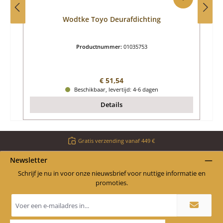
Wodtke Toyo Deurafdichting
Productnummer:
01035753
Normale prijs:
€ 51,54
Beschikbaar, levertijd: 4-6 dagen
Details
Gratis verzending vanaf 449 €
Newsletter
Schrijf je nu in voor onze nieuwsbrief voor nuttige informatie en
promoties.
E-
mailadres
*