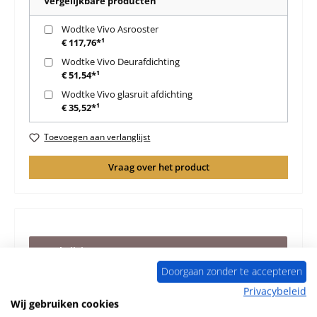
Vergelijkbare producten
Wodtke Vivo Asrooster
€ 117,76*¹
Wodtke Vivo Deurafdichting
€ 51,54*¹
Wodtke Vivo glasruit afdichting
€ 35,52*¹
Toevoegen aan verlanglijst
Vraag over het product
Beschrijving
Origineel Achterste muur steen links onder buiten C voor
Doorgaan zonder te accepteren
de Houtkachel Wodtke Vivo KK 45 F De fabrikant heeft de
Privacybeleid
productie v…
Meer
Wij gebruiken cookies