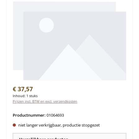
Normale prijs:
€ 37,57
Inhoud:
1 stuks
Prijzen incl. BTW en excl. verzendkosten
Productnummer:
01064693
niet langer verkrijgbaar, productie stopgezet