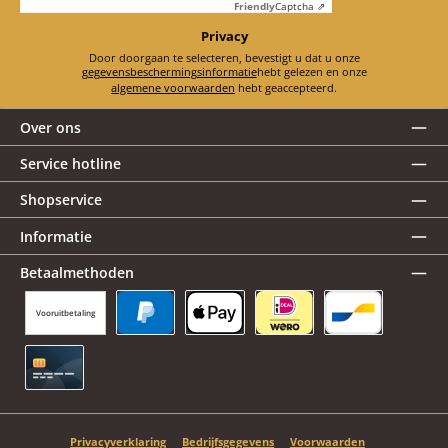
Friendly
Captcha ⇗
Privacy
Door doorgaan te selecteren, bevestigt u dat u onze
gegevensbeschermingsinformatie
hebt gelezen en onze
algemene voorwaarden
hebt geaccepteerd.
Over ons
Service hotline
Shopservice
Informatie
Betaalmethoden
Vooruitbetaling
PayPal
Apple Pay
iDEAL | Wero
Bancontact
Creditcard
Privacyverklaring
Bedrijfsgegevens
Voorwaarden