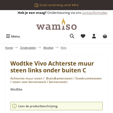
Ga naar de hoofdinhoud
Gratis verzending vanaf 449 €
Heb je een vraag?
Ondersteuning via ons
contactformulier
.
Je hebt 0 items op 
Menu
Home
Onderdelen
Wodtke
Vivo
Wodtke Vivo Achterste muur
steen links onder buiten C
Achterste muur steen / Brandkamersteen / Stookruimtesteen
/ steen voor binnenwerk / binnensteen
Wodtke
Afbeeldingengalerij overslaan
Lees de productbeschrijving.