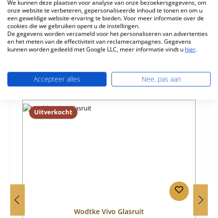
We kunnen deze plaatsen voor analyse van onze bezoekersgegevens, om
Eigenschappen
onze website te verbeteren, gepersonaliseerde inhoud te tonen en om u
een geweldige website-ervaring te bieden. Voor meer informatie over de
cookies die we gebruiken opent u de instellingen.
Informatie over productveiligheid
De gegevens worden verzameld voor het personaliseren van advertenties
en het meten van de effectiviteit van reclamecampagnes. Gegevens
kunnen worden gedeeld met Google LLC, meer informatie vindt u
hier
.
Accepteer alles
Nee, pas aan
Productgalerij overslaan
Vergelijkbare producten
Uitverkocht
Wodtke Vivo Glasruit