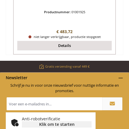
Productnummer:
01001925
Normale prijs:
€ 483,72
niet langer verkrijgbaar, productie stopgezet
Details
Gratis verzending vanaf 449 €
Newsletter
Schrijf je nu in voor onze nieuwsbrief voor nuttige informatie en
promoties.
E-
mailadres
*
Anti-robotverificatie
Klik om te starten