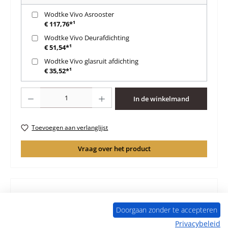
Wodtke Vivo Asrooster
€ 117,76*¹
Wodtke Vivo Deurafdichting
€ 51,54*¹
Wodtke Vivo glasruit afdichting
€ 35,52*¹
Producthoeveelheid: Voer de gewenste hoeveelheid in of gebruik de knoppen 
In de winkelmand
Toevoegen aan verlanglijst
Vraag over het product
Beschrijving
Doorgaan zonder te accepteren
Origineel vlamplaat boven voor de Houtkachel Wodtke
Privacybeleid