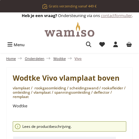
Ga naar de hoofdinhoud
Gratis verzending vanaf 449 €
Heb je een vraag?
Ondersteuning via ons
contactformulier
.
Je hebt 0 items op 
Menu
Home
Onderdelen
Wodtke
Vivo
Wodtke Vivo vlamplaat boven
vlamplaat / rookgasomleiding / scheidingswand / rookafleider /
omleiding / vlamplaat / spanningsomleiding / deflector /
remplaat
Wodtke
Afbeeldingengalerij overslaan
Lees de productbeschrijving.