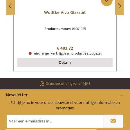
Wodtke Vivo Glasruit
Productnummer:
01001925
Normale prijs:
€ 483,72
niet langer verkrijgbaar, productie stopgezet
Details
Gratis verzending vanaf 449 €
Newsletter
Schrijf je nu in voor onze nieuwsbrief voor nuttige informatie en
promoties.
E-
mailadres
*