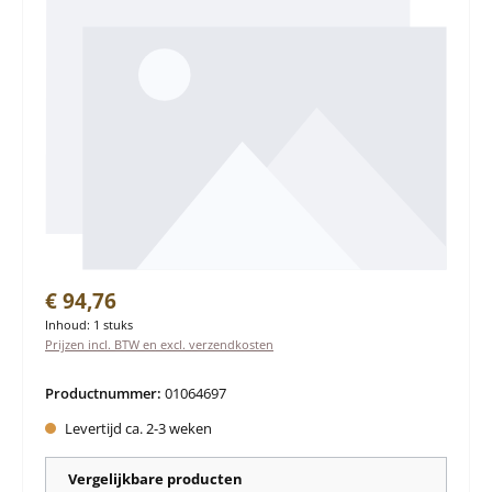
Normale prijs:
€ 94,76
Inhoud:
1 stuks
Prijzen incl. BTW en excl. verzendkosten
Productnummer:
01064697
Levertijd ca. 2-3 weken
Vergelijkbare producten