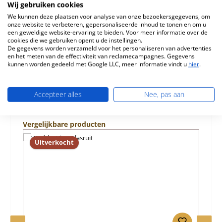
Vivo KK 45 F Wodtke Vivo KK 45 F vlamplaat boven
Wij gebruiken cookies
Kerngegevens: omleidi…
Meer
We kunnen deze plaatsen voor analyse van onze bezoekersgegevens, om
onze website te verbeteren, gepersonaliseerde inhoud te tonen en om u
een geweldige website-ervaring te bieden. Voor meer informatie over de
Eigenschappen
cookies die we gebruiken opent u de instellingen.
De gegevens worden verzameld voor het personaliseren van advertenties
Informatie over productveiligheid
en het meten van de effectiviteit van reclamecampagnes. Gegevens
kunnen worden gedeeld met Google LLC, meer informatie vindt u
hier
.
Accepteer alles
Nee, pas aan
Productgalerij overslaan
Vergelijkbare producten
Uitverkocht