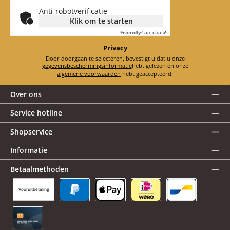
Anti-robotverificatie
Klik om te starten
Friendly
Captcha ⇗
Privacy
Door doorgaan te selecteren, bevestigt u dat u onze
gegevensbeschermingsinformatie
hebt gelezen en onze
algemene voorwaarden
hebt geaccepteerd.
Over ons
Service hotline
Shopservice
Informatie
Betaalmethoden
Vooruitbetaling
PayPal
Apple Pay
iDEAL | Wero
Bancontact