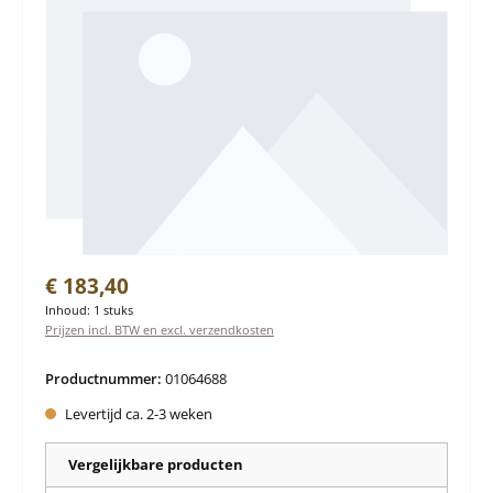
Normale prijs:
€ 183,40
Inhoud:
1 stuks
Prijzen incl. BTW en excl. verzendkosten
Productnummer:
01064688
Levertijd ca. 2-3 weken
Vergelijkbare producten