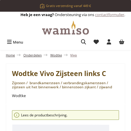
Ga naar de hoofdinhoud
Gratis verzending vanaf 449 €
Heb je een vraag?
Ondersteuning via ons
contactformulier
.
Je hebt 0 items op 
Menu
Home
Onderdelen
Wodtke
Vivo
Wodtke Vivo Zijsteen links C
Zijsteen / brandkamersteen / verbrandingskamersteen /
zijsteen uit het binnenwerk / binnensteen zijkant / zijwand
Wodtke
Afbeeldingengalerij overslaan
Lees de productbeschrijving.