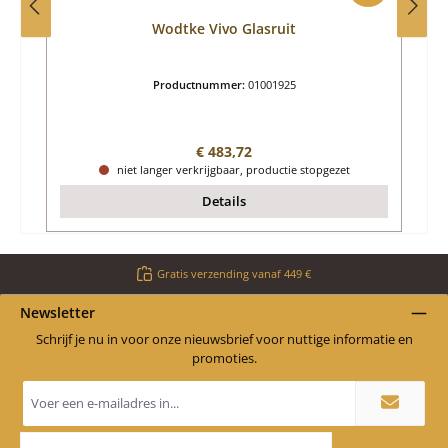
Wodtke Vivo Glasruit
Productnummer:
01001925
Normale prijs:
€ 483,72
niet langer verkrijgbaar, productie stopgezet
Details
Gratis verzending vanaf 449 €
Newsletter
Schrijf je nu in voor onze nieuwsbrief voor nuttige informatie en
promoties.
E-
mailadres
*