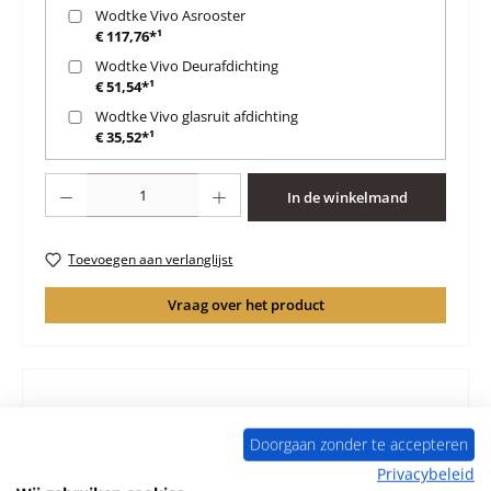
Wodtke Vivo Asrooster
€ 117,76*¹
Wodtke Vivo Deurafdichting
€ 51,54*¹
Wodtke Vivo glasruit afdichting
€ 35,52*¹
Producthoeveelheid: Voer de gewenste hoeveelheid in of gebruik de knoppen 
In de winkelmand
Toevoegen aan verlanglijst
Vraag over het product
Beschrijving
Doorgaan zonder te accepteren
Origineel Zijsteen links C voor de Houtkachel Wodtke
Privacybeleid
Vivo KK 45 F Geschikt voor modellen met 6-delige