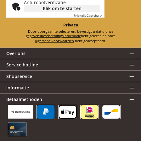
Anti-robotverificatie
Klik om te starten
Friendly
Captcha ⇗
Privacy
Door doorgaan te selecteren, bevestigt u dat u onze
gegevensbeschermingsinformatie
hebt gelezen en onze
algemene voorwaarden
hebt geaccepteerd.
Over ons
Service hotline
Shopservice
Informatie
Betaalmethoden
Vooruitbetaling
PayPal
Apple Pay
iDEAL | Wero
Bancontact
Creditcard