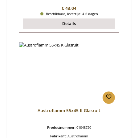
Normale prijs:
€ 43,04
Beschikbaar, levertijd: 4-6 dagen
Details
Austroflamm 55x45 K Glasruit
Productnummer:
01048720
Fabrikant:
Austroflamm