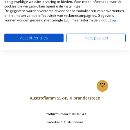
Normale prijs:
€ 42,35
een geweldige website-ervaring te bieden. Voor meer informatie over de
cookies die we gebruiken opent u de instellingen.
Beschikbaar, levertijd: 4-6 dagen
De gegevens worden verzameld voor het personaliseren van advertenties
en het meten van de effectiviteit van reclamecampagnes. Gegevens
Details
kunnen worden gedeeld met Google LLC, meer informatie vindt u
hier
.
Accepteer alles
Nee, pas aan
Austroflamm 55x45 K brandersteen
Productnummer:
01007343
Fabrikant:
Austroflamm