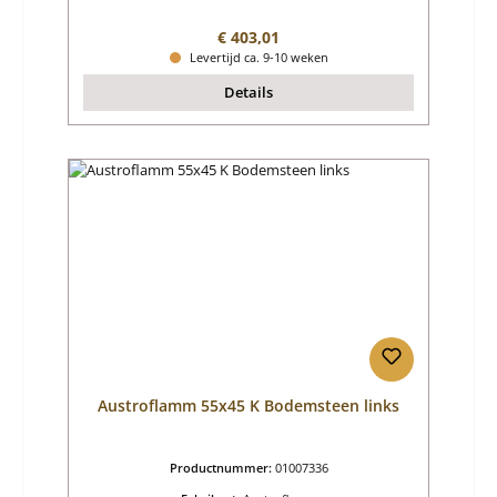
Normale prijs:
€ 403,01
Levertijd ca. 9-10 weken
Details
Austroflamm 55x45 K Bodemsteen links
Productnummer:
01007336