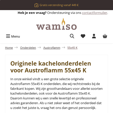
Ga naar de hoofdinhoud
Gratis verzending vanaf 449 €
Heb je een vraag?
Ondersteuning via ons
contactformulier
.
Je hebt 0 items op 
Menu
Home
Onderdelen
Austroflamm
55x45 K
Originele kachelonderdelen
voor Austroflamm 55x45 K
In onze winkel vindt u een grote selectie originele
Austroflamm 55x45 K onderdelen, die wij rechtstreeks bij de
fabrikant kopen. Wij zijn groothandelaars voor allerlei soorten
kachelonderdelen, ook voor de Austroflamm 55x45 K.
Daarom kunnen wij u een snelle levertijd en professioneel
advies garanderen. Als u niet zeker weet of het onderdeel dat
u zoekt het juiste is, vraag het ons dan gerust persoonlijk.