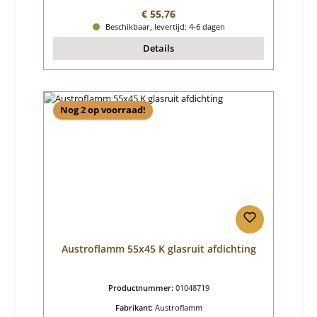
Normale prijs:
€ 55,76
Beschikbaar, levertijd: 4-6 dagen
Details
Nog 2 op voorraad!
Austroflamm 55x45 K glasruit afdichting
Productnummer:
01048719
Fabrikant:
Austroflamm