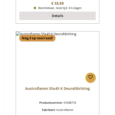
Normale prijs:
€ 33,59
Beschikbaar, levertijd: 4-6 dagen
Details
Nog 3 op voorraad!
Austroflamm 55x45 K Deurafdichting
Productnummer:
01048718
Fabrikant:
Austroflamm