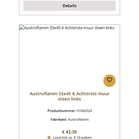
Details
Austroflamm 55x45 K Achterste muur
steen links
Productnummer:
01062524
Fabrikant:
Austroflamm
Normale prijs:
€ 42,35
Levertijd ca. 9-10 weken