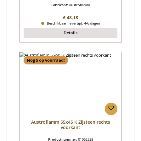
Fabrikant:
Austroflamm
Normale prijs:
€ 48,18
Beschikbaar, levertijd: 4-6 dagen
Details
Nog 5 op voorraad!
Austroflamm 55x45 K Zijsteen rechts
voorkant
Productnummer:
01062528