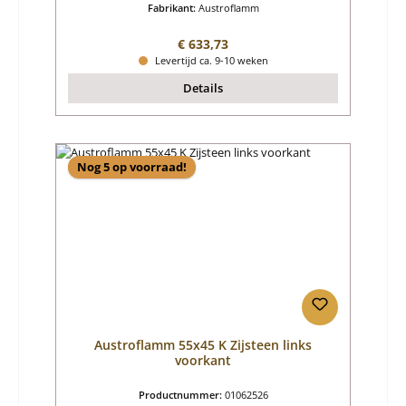
Fabrikant:
Austroflamm
Normale prijs:
€ 633,73
Levertijd ca. 9-10 weken
Details
Nog 5 op voorraad!
Austroflamm 55x45 K Zijsteen links
voorkant
Productnummer:
01062526