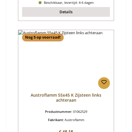
Beschikbaar, levertijd: 4-6 dagen
Details
Nog 5 op voorraad!
Austroflamm 55x45 K Zijsteen links
achteraan
Productnummer:
01062529
Fabrikant:
Austroflamm
Normale prijs:
€ 48,18