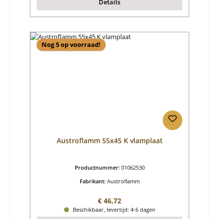
Details
Nog 5 op voorraad!
Austroflamm 55x45 K vlamplaat
Productnummer:
01062530
Fabrikant:
Austroflamm
Normale prijs:
€ 46,72
Beschikbaar, levertijd: 4-6 dagen