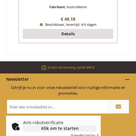
Fabrikant:
Austroflamm
Normale prijs:
€ 48,18
Beschikbaar, levertijd: 4-6 dagen
Details
Gratis verzending vanaf 449 €
Newsletter
Schrijf je nu in voor onze nieuwsbrief voor nuttige informatie en
promoties.
E-
mailadres
*
Anti-robotverificatie
Klik om te starten
Friendly
Captcha ⇗