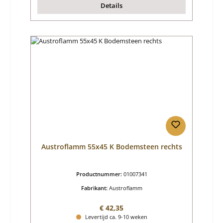
Details
Austroflamm 55x45 K Bodemsteen rechts
Productnummer:
01007341
Fabrikant:
Austroflamm
Normale prijs:
€ 42,35
Levertijd ca. 9-10 weken