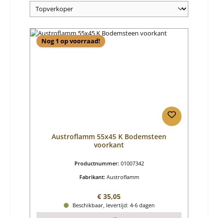
Nog 1 op voorraad!
Austroflamm 55x45 K Bodemsteen
voorkant
Productnummer:
01007342
Fabrikant:
Austroflamm
Normale prijs:
€ 35,05
Beschikbaar, levertijd: 4-6 dagen