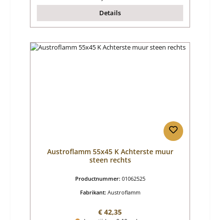
Details
Austroflamm 55x45 K Achterste muur
steen rechts
Productnummer:
01062525
Fabrikant:
Austroflamm
Normale prijs:
€ 42,35