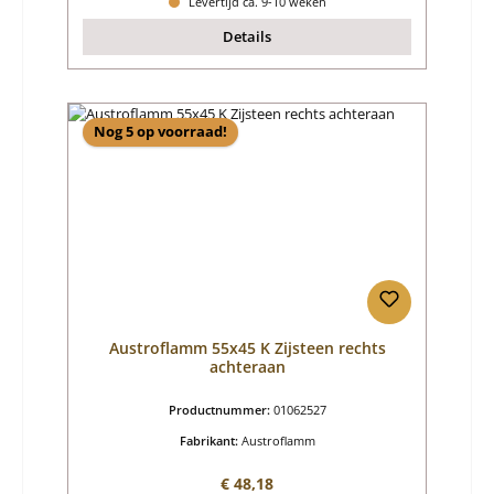
Levertijd ca. 9-10 weken
Details
Nog 5 op voorraad!
Austroflamm 55x45 K Zijsteen rechts
achteraan
Productnummer:
01062527
Fabrikant:
Austroflamm
Normale prijs:
€ 48,18