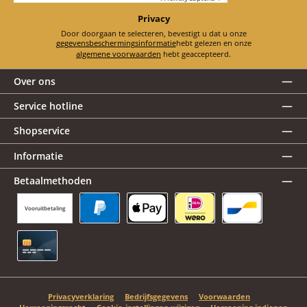
Privacy
Door doorgaan te selecteren, bevestigt u dat u onze
gegevensbeschermingsinformatie
hebt gelezen en onze
algemene voorwaarden
hebt geaccepteerd.
Over ons
Service hotline
Shopservice
Informatie
Betaalmethoden
Vooruitbetaling
PayPal
Apple Pay
iDEAL | Wero
Bancontact
Creditcard
Privacyverklaring
Bedrijfsgegevens
Voorwaarden