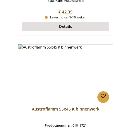
Fabrikant:
Austroflamm
Normale prijs:
€ 42,35
Levertijd ca. 9-10 weken
Details
Austroflamm 55x45 K binnenwerk
Productnummer:
01048721