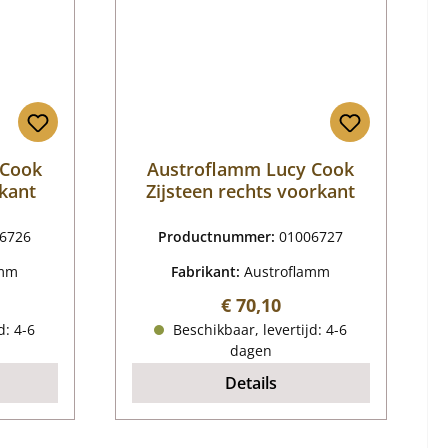
 Cook
Austroflamm Lucy Cook
rkant
Zijsteen rechts voorkant
6726
Productnummer:
01006727
amm
Fabrikant:
Austroflamm
ijs:
Normale prijs:
€ 70,10
d: 4-6
Beschikbaar, levertijd: 4-6
dagen
Details