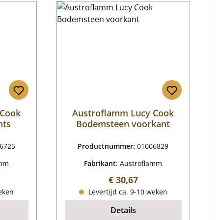
 Cook
Austroflamm Lucy Cook
hts
Bodemsteen voorkant
6725
Productnummer:
01006829
amm
Fabrikant:
Austroflamm
ijs:
Normale prijs:
€ 30,67
weken
Levertijd ca. 9-10 weken
Details