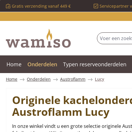
Gratis verzending vanaf 449 €
Servicepartner 
 naar de hoofdinhoud
Ga naar de zoekopdracht
Ga naar de hoofdnavigatie
Home
Onderdelen
Typen reserveonderdelen
Home
Onderdelen
Austroflamm
Lucy
Originele kachelonder
Austroflamm Lucy
In onze winkel vindt u een grote selectie originele Au