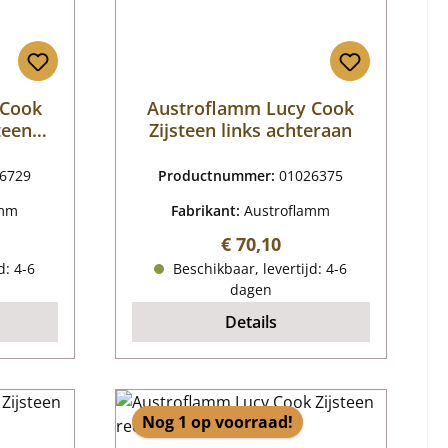
 Cook
Austroflamm Lucy Cook
teen
Zijsteen links achteraan
6729
Productnummer:
01026375
amm
Fabrikant:
Austroflamm
ijs:
Normale prijs:
€ 70,10
d: 4-6
Beschikbaar, levertijd: 4-6
dagen
Details
Nog 1 op voorraad!