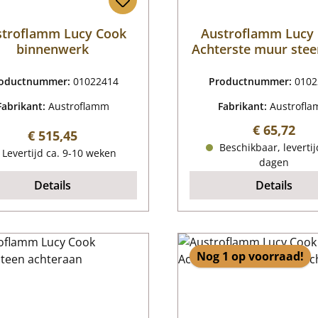
stroflamm Lucy Cook
Austroflamm Lucy
binnenwerk
Achterste muur stee
oductnummer:
01022414
Productnummer:
0102
Fabrikant:
Austroflamm
Fabrikant:
Austrofl
Normale pr
€ 65,72
Normale prijs:
€ 515,45
Beschikbaar, levertij
Levertijd ca. 9-10 weken
dagen
Details
Details
Nog 1 op voorraad!