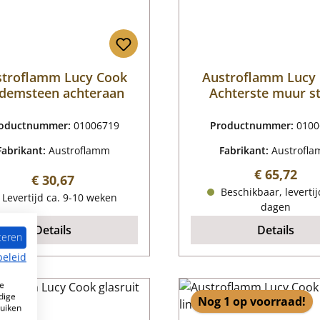
stroflamm Lucy Cook
Austroflamm Lucy
demsteen achteraan
Achterste muur s
rechts
oductnummer:
01006719
Productnummer:
0100
Fabrikant:
Austroflamm
Fabrikant:
Austrofl
Normale pr
€ 65,72
Normale prijs:
€ 30,67
Beschikbaar, levertij
Levertijd ca. 9-10 weken
dagen
Details
Details
teren
beleid
e
dige
Nog 1 op voorraad!
ruiken