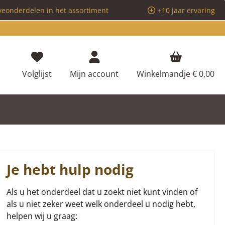
veonderdelen in het assortiment
+10 jaar ervaring
Je hebt 0 items op je verlanglijstje
Volglijst
Mijn account
Winkelmandje
€ 0,00
Je hebt hulp nodig
Als u het onderdeel dat u zoekt niet kunt vinden of
als u niet zeker weet welk onderdeel u nodig hebt,
helpen wij u graag: