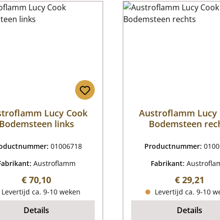
stroflamm Lucy Cook
Austroflamm Lucy
Bodemsteen links
Bodemsteen rec
oductnummer:
01006718
Productnummer:
0100
Fabrikant:
Austroflamm
Fabrikant:
Austrofl
Normale prijs:
Normale pr
€ 70,10
€ 29,21
Levertijd ca. 9-10 weken
Levertijd ca. 9-10 
Details
Details