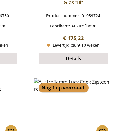
Glasruit
6730
Productnummer:
01059724
amm
Fabrikant:
Austroflamm
js:
Normale prijs:
€ 175,22
weken
Levertijd ca. 9-10 weken
Details
Nog 1 op voorraad!