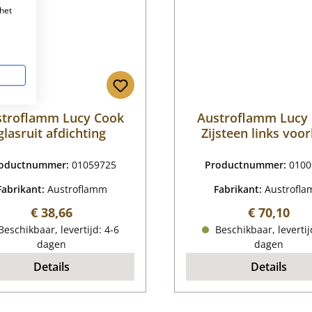
het
stroflamm Lucy Cook
Austroflamm Lucy
glasruit afdichting
Zijsteen links voo
oductnummer:
01059725
Productnummer:
0100
Fabrikant:
Austroflamm
Fabrikant:
Austrofl
Normale prijs:
Normale pr
€ 38,66
€ 70,10
eschikbaar, levertijd: 4-6
Beschikbaar, levertij
dagen
dagen
Details
Details