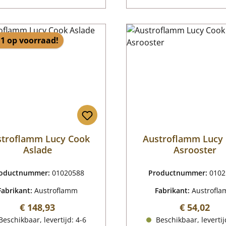
1 op voorraad!
stroflamm Lucy Cook
Austroflamm Lucy
Aslade
Asrooster
oductnummer:
01020588
Productnummer:
0102
Fabrikant:
Austroflamm
Fabrikant:
Austrofl
Normale prijs:
Normale pr
€ 148,93
€ 54,02
eschikbaar, levertijd: 4-6
Beschikbaar, levertij