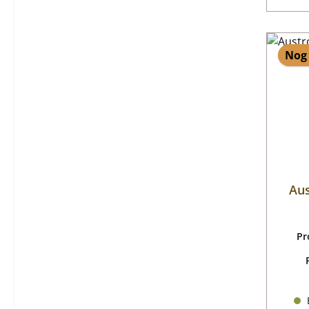
Nog 
Au
Pr
B