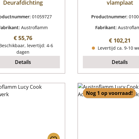
Deurafdichting
vlamplaat
oductnummer:
01059727
Productnummer:
0100
Fabrikant:
Austroflamm
Fabrikant:
Austrofl
Normale prijs:
€ 55,76
Normale pri
€ 102,21
eschikbaar, levertijd: 4-6
Levertijd ca. 9-10 
dagen
Details
Details
Nog 1 op voorraad!