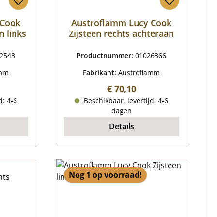
 Cook
Austroflamm Lucy Cook
n links
Zijsteen rechts achteraan
2543
Productnummer:
01026366
amm
Fabrikant:
Austroflamm
ijs:
Normale prijs:
€ 70,10
d: 4-6
Beschikbaar, levertijd: 4-6
dagen
Details
Nog 1 op voorraad!