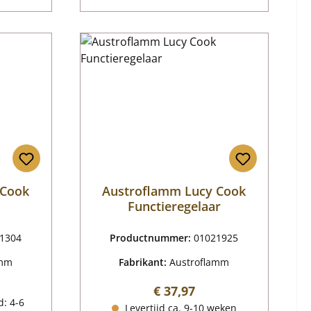
 Cook
Austroflamm Lucy Cook
Functieregelaar
1304
Productnummer:
01021925
amm
Fabrikant:
Austroflamm
ijs:
Normale prijs:
€ 37,97
d: 4-6
Levertijd ca. 9-10 weken