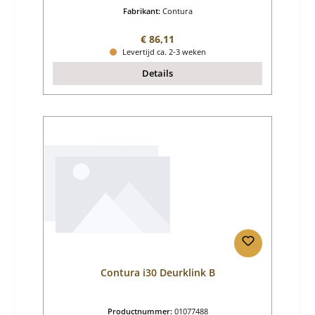
Fabrikant:
Contura
Normale prijs:
€ 86,11
Levertijd ca. 2-3 weken
Details
Contura i30 Deurklink B
Productnummer:
01077488