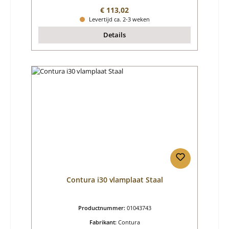
Normale prijs:
€ 113,02
Levertijd ca. 2-3 weken
Details
Contura i30 vlamplaat Staal
Productnummer:
01043743
Fabrikant:
Contura