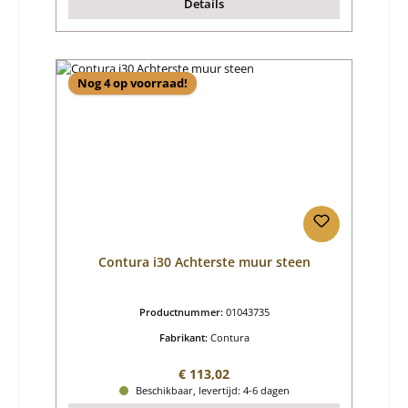
Details
Nog 4 op voorraad!
Contura i30 Achterste muur steen
Productnummer:
01043735
Fabrikant:
Contura
Normale prijs:
€ 113,02
Beschikbaar, levertijd: 4-6 dagen