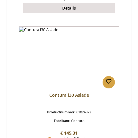
Details
Contura i30 Aslade
Productnummer:
01024872
Fabrikant:
Contura
Normale prijs:
€ 145,31