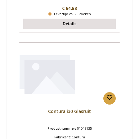
Normale prijs:
€ 64,58
Levertijd ca. 2-3 weken
Details
Contura i30 Glasruit
Productnummer:
01048135
Fabrikant:
Contura