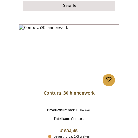
Details
Contura i30 binnenwerk
Productnummer:
01043746
Fabrikant:
Contura
Normale prijs:
€ 834,48
Levertijd ca. 2-3 weken