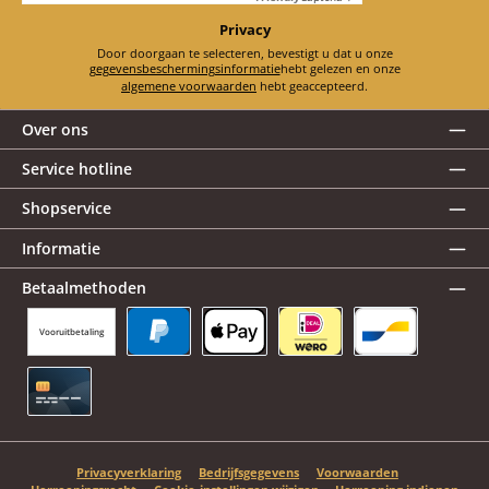
Privacy
Door doorgaan te selecteren, bevestigt u dat u onze
gegevensbeschermingsinformatie
hebt gelezen en onze
algemene voorwaarden
hebt geaccepteerd.
Over ons
Service hotline
Shopservice
Informatie
Betaalmethoden
Vooruitbetaling
PayPal
Apple Pay
iDEAL | Wero
Bancontact
Creditcard
Privacyverklaring
Bedrijfsgegevens
Voorwaarden