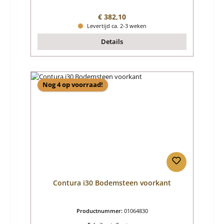
Normale prijs:
€ 382,10
Levertijd ca. 2-3 weken
Details
Nog 4 op voorraad!
Contura i30 Bodemsteen voorkant
Productnummer:
01064830