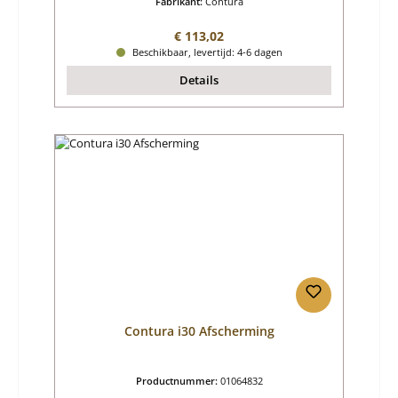
Fabrikant:
Contura
Normale prijs:
€ 113,02
Beschikbaar, levertijd: 4-6 dagen
Details
Contura i30 Afscherming
Productnummer:
01064832