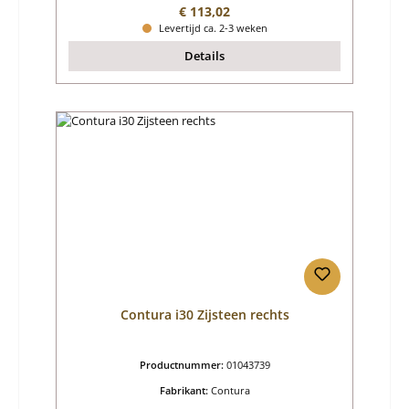
Normale prijs:
€ 113,02
Levertijd ca. 2-3 weken
Details
Contura i30 Zijsteen rechts
Productnummer:
01043739
Fabrikant:
Contura