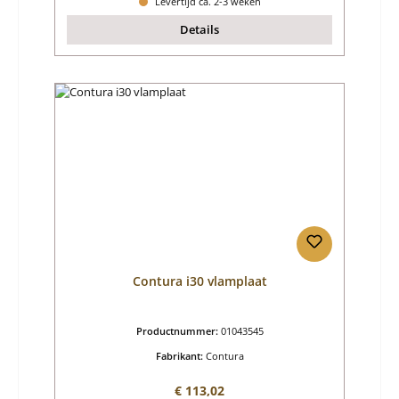
Levertijd ca. 2-3 weken
Details
Contura i30 vlamplaat
Productnummer:
01043545
Fabrikant:
Contura
Normale prijs:
€ 113,02