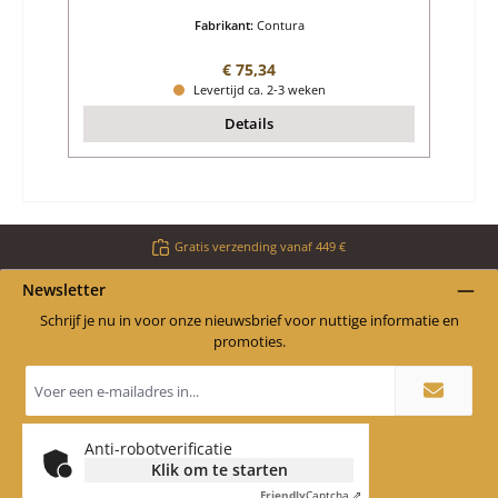
Fabrikant:
Contura
Normale prijs:
€ 75,34
Levertijd ca. 2-3 weken
Details
Gratis verzending vanaf 449 €
Newsletter
Schrijf je nu in voor onze nieuwsbrief voor nuttige informatie en
promoties.
E-
mailadres
*
Anti-robotverificatie
Klik om te starten
Friendly
Captcha ⇗