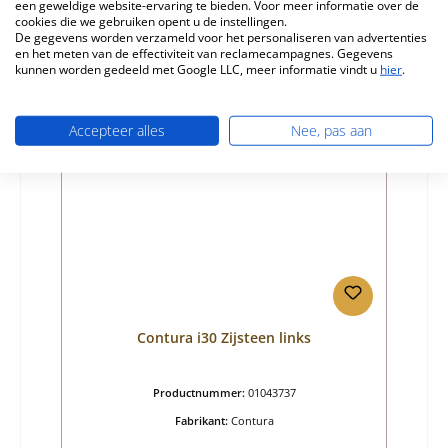
Normale prijs:
€ 113,02
een geweldige website-ervaring te bieden. Voor meer informatie over de
cookies die we gebruiken opent u de instellingen.
Beschikbaar, levertijd: 4-6 dagen
De gegevens worden verzameld voor het personaliseren van advertenties
en het meten van de effectiviteit van reclamecampagnes. Gegevens
Details
kunnen worden gedeeld met Google LLC, meer informatie vindt u
hier
.
Accepteer alles
Nee, pas aan
Contura i30 Zijsteen links
Productnummer:
01043737
Fabrikant:
Contura