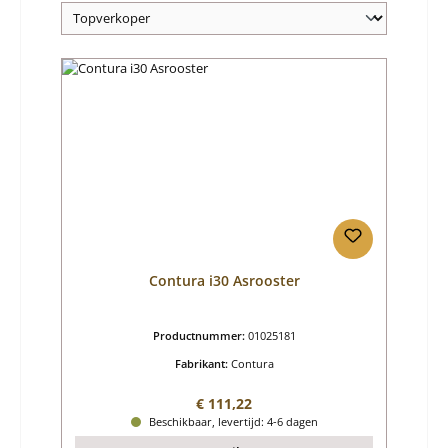
Contura i30 Asrooster
Productnummer:
01025181
Fabrikant:
Contura
Normale prijs:
€ 111,22
Beschikbaar, levertijd: 4-6 dagen