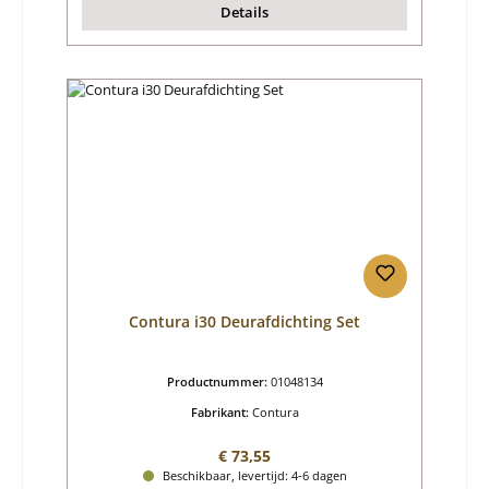
Details
Contura i30 Deurafdichting Set
Productnummer:
01048134
Fabrikant:
Contura
Normale prijs:
€ 73,55
Beschikbaar, levertijd: 4-6 dagen