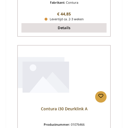
Fabrikant:
Contura
Normale prijs:
€ 44,85
Levertijd ca. 2-3 weken
Details
Contura i30 Deurklink A
Productnummer:
01076466