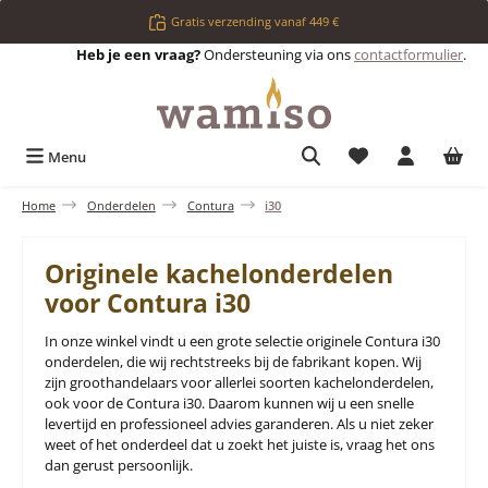
Ga naar de hoofdinhoud
Gratis verzending vanaf 449 €
Heb je een vraag?
Ondersteuning via ons
contactformulier
.
Je hebt 0 items op 
Menu
Home
Onderdelen
Contura
i30
Originele kachelonderdelen
voor Contura i30
In onze winkel vindt u een grote selectie originele Contura i30
onderdelen, die wij rechtstreeks bij de fabrikant kopen. Wij
zijn groothandelaars voor allerlei soorten kachelonderdelen,
ook voor de Contura i30. Daarom kunnen wij u een snelle
levertijd en professioneel advies garanderen. Als u niet zeker
weet of het onderdeel dat u zoekt het juiste is, vraag het ons
dan gerust persoonlijk.