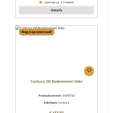
Levertijd ca. 2-3 weken
Details
Nog 4 op voorraad!
Contura i30 Bodemsteen links
Productnummer:
01043733
Fabrikant:
Contura
Normale prijs:
€ 113,02