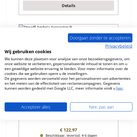
Details
Nog 3 op voorraad!
Doorgaan zonder te accepteren
Privacybeleid
Wij gebruiken cookies
We kunnen deze plaatsen voor analyse van onze bezoekersgegevens, om
onze website te verbeteren, gepersonaliseerde inhoud te tonen en om u
een geweldige website-ervaring te bieden. Voor meer informatie over de
cookies die we gebruiken opent u de instellingen.
De gegevens worden verzameld voor het personaliseren van advertenties
en het meten van de effectiviteit van reclamecampagnes. Gegevens
kunnen worden gedeeld met Google LLC, meer informatie vindt u
hier
.
Drooff Ambria Asrooster B
Accepteer alles
Nee, pas aan
Productnummer:
01030587
Fabrikant:
Drooff
Normale prijs:
€ 122,97
Beschikbaar, levertijd: 4-6 dagen