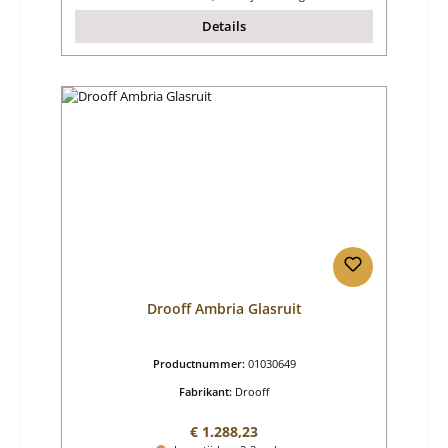
Details
Drooff Ambria Glasruit
Productnummer:
01030649
Fabrikant:
Drooff
Normale prijs:
€ 1.288,23