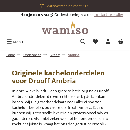
Ga naar de hoofdinhoud
Gratis verzending vanaf 449 €
Heb je een vraag?
Ondersteuning via ons
contactformulier
.
Je hebt 0 items op 
Menu
Home
Onderdelen
Drooff
Ambria
Originele kachelonderdelen
voor Drooff Ambria
In onze winkel vindt u een grote selectie originele Drooff
Ambria onderdelen, die wij rechtstreeks bij de fabrikant
kopen. Wij zijn groothandelaars voor allerlei soorten
kachelonderdelen, ook voor de Drooff Ambria. Daarom
kunnen wij u een snelle levertijd en professioneel advies
garanderen. Als u niet zeker weet of het onderdeel dat u
zoekt het juiste is, vraag het ons dan gerust persoonlijk.