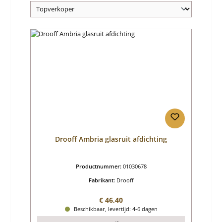
Drooff Ambria glasruit afdichting
Productnummer:
01030678
Fabrikant:
Drooff
Normale prijs:
€ 46,40
Beschikbaar, levertijd: 4-6 dagen