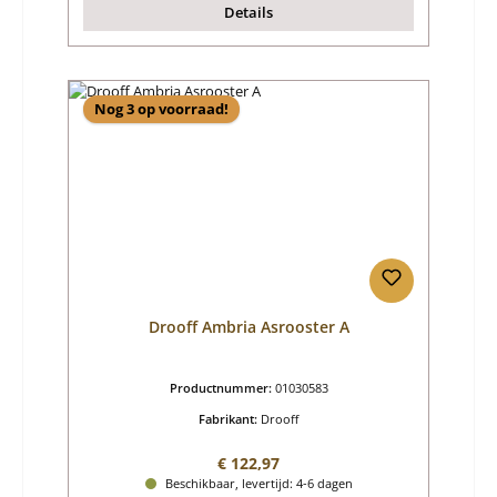
Details
Nog 3 op voorraad!
Drooff Ambria Asrooster A
Productnummer:
01030583
Fabrikant:
Drooff
Normale prijs:
€ 122,97
Beschikbaar, levertijd: 4-6 dagen