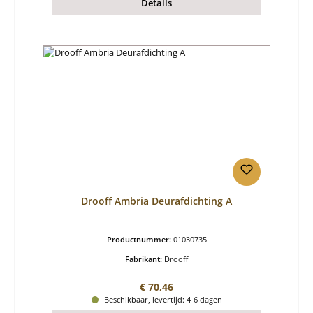
Details
Drooff Ambria Deurafdichting A
Productnummer:
01030735
Fabrikant:
Drooff
Normale prijs:
€ 70,46
Beschikbaar, levertijd: 4-6 dagen