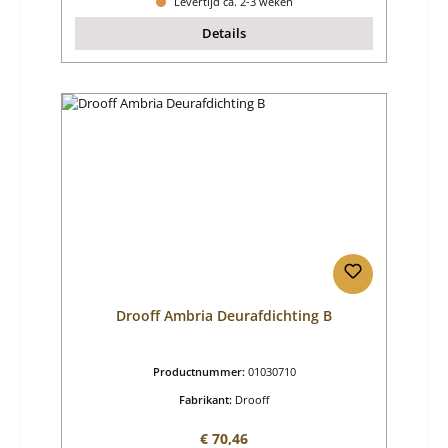
Levertijd ca. 2-3 weken
Details
Drooff Ambria Deurafdichting B
Productnummer:
01030710
Fabrikant:
Drooff
Normale prijs:
€ 70,46