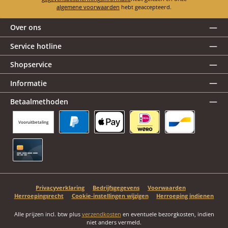
algemene voorwaarden
hebt geaccepteerd.
Over ons
Service hotline
Shopservice
Informatie
Betaalmethoden
Vooruitbetaling
PayPal
Apple Pay
iDEAL | Wero
Bancontact
Creditcard
Privacyverklaring
Bedrijfsgegevens
Voorwaarden
Herroepingsrecht
Cookie-instellingen wijzigen
Herroeping indienen
Alle prijzen incl. btw plus
verzendkosten
en eventuele bezorgkosten, indien
niet anders vermeld.