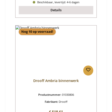
Beschikbaar, levertijd: 4-6 dagen
Details
Nog 10 op voorraad!
Drooff Ambria binnenwerk
Productnummer:
01030806
Fabrikant:
Drooff
Normale prijs:
€ 518,61