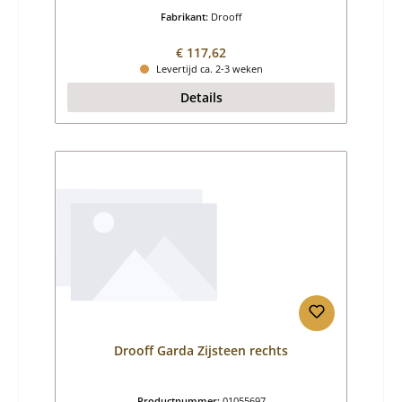
Fabrikant:
Drooff
Normale prijs:
€ 117,62
Levertijd ca. 2-3 weken
Details
Drooff Garda Zijsteen rechts
Productnummer:
01055697