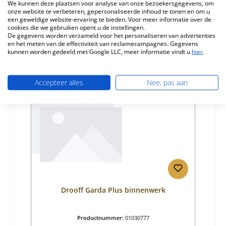
Fabrikant:
Drooff
We kunnen deze plaatsen voor analyse van onze bezoekersgegevens, om
onze website te verbeteren, gepersonaliseerde inhoud te tonen en om u
een geweldige website-ervaring te bieden. Voor meer informatie over de
Normale prijs:
€ 117,62
cookies die we gebruiken opent u de instellingen.
Levertijd ca. 2-3 weken
De gegevens worden verzameld voor het personaliseren van advertenties
en het meten van de effectiviteit van reclamecampagnes. Gegevens
Details
kunnen worden gedeeld met Google LLC, meer informatie vindt u
hier
.
Accepteer alles
Nee, pas aan
Drooff Garda Plus binnenwerk
Productnummer:
01030777