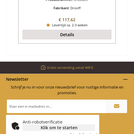
Fabrikant:
Drooff
Normale prijs:
€ 117,62
Levertijd ca. 2-3 weken
Details
Gratis verzending vanaf 449 €
Newsletter
Schrijf je nu in voor onze nieuwsbrief voor nuttige informatie en
promoties.
E-
mailadres
*
Anti-robotverificatie
Klik om te starten