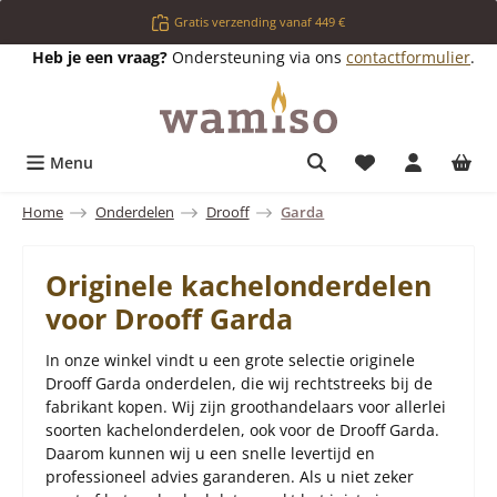
Ga naar de hoofdinhoud
Gratis verzending vanaf 449 €
Heb je een vraag?
Ondersteuning via ons
contactformulier
.
Je hebt 0 items o
Menu
Home
Onderdelen
Drooff
Garda
Originele kachelonderdelen
voor Drooff Garda
In onze winkel vindt u een grote selectie originele
Drooff Garda onderdelen, die wij rechtstreeks bij de
fabrikant kopen. Wij zijn groothandelaars voor allerlei
soorten kachelonderdelen, ook voor de Drooff Garda.
Daarom kunnen wij u een snelle levertijd en
professioneel advies garanderen. Als u niet zeker