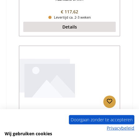
Normale prijs:
€ 117,62
Levertijd ca. 2-3 weken
Details
Drooff Garda Achterste muur steen
Doorgaan zonder te accepteren
Privacybeleid
Productnummer:
01006562
Wij gebruiken cookies