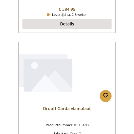
Normale prijs:
€ 384,95
Levertijd ca. 2-3 weken
Details
Drooff Garda vlamplaat
Productnummer:
01055698
Fabrikant:
Drooff