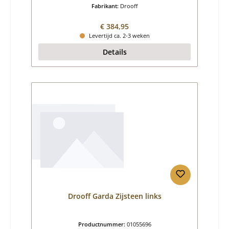
Fabrikant:
Drooff
Normale prijs:
€ 384,95
Levertijd ca. 2-3 weken
Details
Drooff Garda Zijsteen links
Productnummer:
01055696