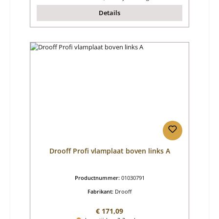
Details
Drooff Profi vlamplaat boven links A
Productnummer:
01030791
Fabrikant:
Drooff
Normale prijs:
€ 171,09