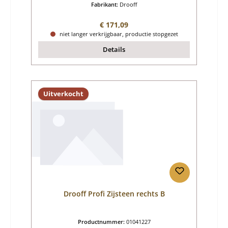
Fabrikant:
Drooff
Normale prijs:
€ 171,09
niet langer verkrijgbaar, productie stopgezet
Details
Uitverkocht
Drooff Profi Zijsteen rechts B
Productnummer:
01041227