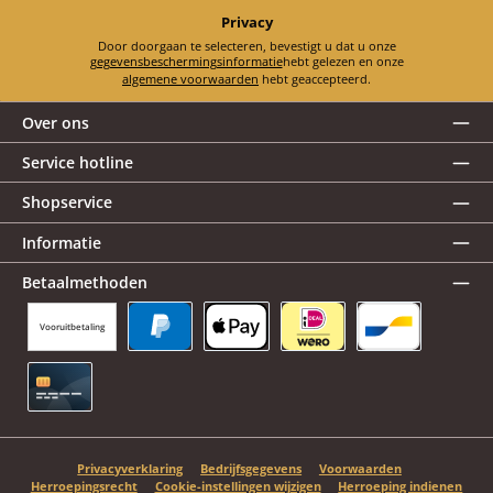
Privacy
Door doorgaan te selecteren, bevestigt u dat u onze
gegevensbeschermingsinformatie
hebt gelezen en onze
algemene voorwaarden
hebt geaccepteerd.
Over ons
Service hotline
Shopservice
Informatie
Betaalmethoden
Vooruitbetaling
PayPal
Apple Pay
iDEAL | Wero
Bancontact
Creditcard
Privacyverklaring
Bedrijfsgegevens
Voorwaarden
Herroepingsrecht
Cookie-instellingen wijzigen
Herroeping indienen