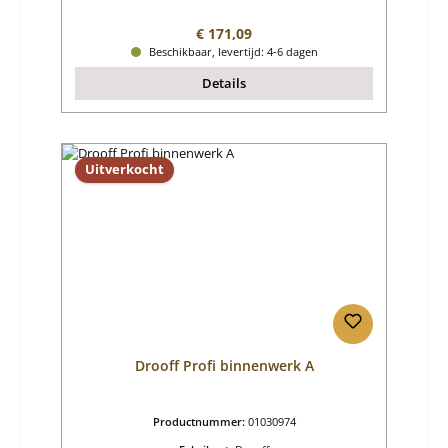
Normale prijs:
€ 171,09
Beschikbaar, levertijd: 4-6 dagen
Details
Uitverkocht
Drooff Profi binnenwerk A
Productnummer:
01030974