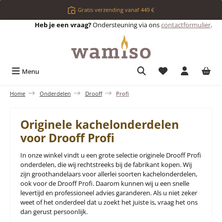
Ga naar de hoofdinhoud
Gratis verzending vanaf 449 €
Heb je een vraag?
Ondersteuning via ons
contactformulier
.
Je hebt 0 items op 
Menu
Home
Onderdelen
Drooff
Profi
Originele kachelonderdelen
voor Drooff Profi
In onze winkel vindt u een grote selectie originele Drooff Profi
onderdelen, die wij rechtstreeks bij de fabrikant kopen. Wij
zijn groothandelaars voor allerlei soorten kachelonderdelen,
ook voor de Drooff Profi. Daarom kunnen wij u een snelle
levertijd en professioneel advies garanderen. Als u niet zeker
weet of het onderdeel dat u zoekt het juiste is, vraag het ons
dan gerust persoonlijk.