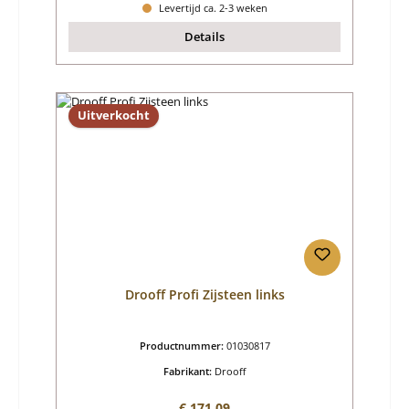
Levertijd ca. 2-3 weken
Details
Uitverkocht
Drooff Profi Zijsteen links
Productnummer:
01030817
Fabrikant:
Drooff
Normale prijs:
€ 171,09