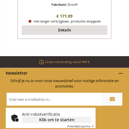
Fabrikant:
Drooff
Normale prijs:
€ 171,09
niet langer verkrijgbaar, productie stopgezet
Details
Gratis verzending vanaf 449 €
Newsletter
Schrijf je nu in voor onze nieuwsbrief voor nuttige informatie en
promoties.
E-
mailadres
*
Anti-robotverificatie
Klik om te starten
Friendly
Captcha ⇗