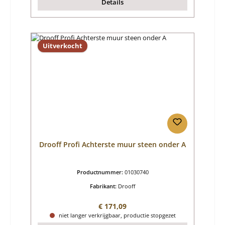
Details
Uitverkocht
Drooff Profi Achterste muur steen onder A
Productnummer:
01030740
Fabrikant:
Drooff
Normale prijs:
€ 171,09
niet langer verkrijgbaar, productie stopgezet