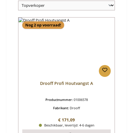
Nog 2 op voorraad!
Drooff Profi Houtvangst A
Productnummer:
01006578
Fabrikant:
Drooff
Normale prijs:
€ 171,09
Beschikbaar, levertijd: 4-6 dagen