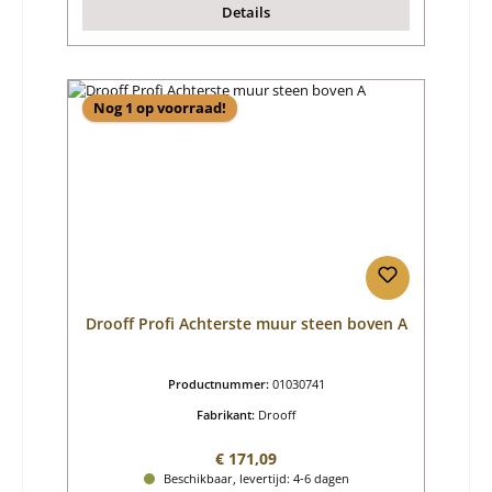
Details
Nog 1 op voorraad!
Drooff Profi Achterste muur steen boven A
Productnummer:
01030741
Fabrikant:
Drooff
Normale prijs:
€ 171,09
Beschikbaar, levertijd: 4-6 dagen