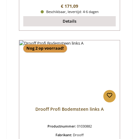
Normale prijs:
€ 171,09
Beschikbaar, levertijd: 4-6 dagen
Details
Nog 2 op voorraad!
Drooff Profi Bodemsteen links A
Productnummer:
01030882
Fabrikant:
Drooff