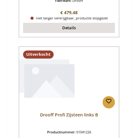
Fabrikant:
Drooff
Normale prijs:
€ 479,48
niet langer verkrijgbaar, productie stopgezet
Details
Uitverkocht
Drooff Profi Zijsteen links B
Productnummer:
01041226