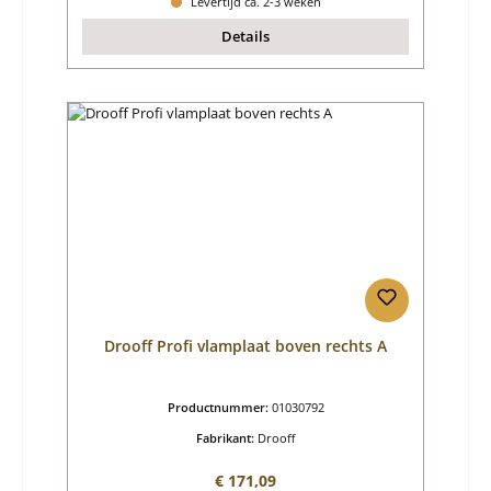
Levertijd ca. 2-3 weken
Details
Drooff Profi vlamplaat boven rechts A
Productnummer:
01030792
Fabrikant:
Drooff
Normale prijs:
€ 171,09