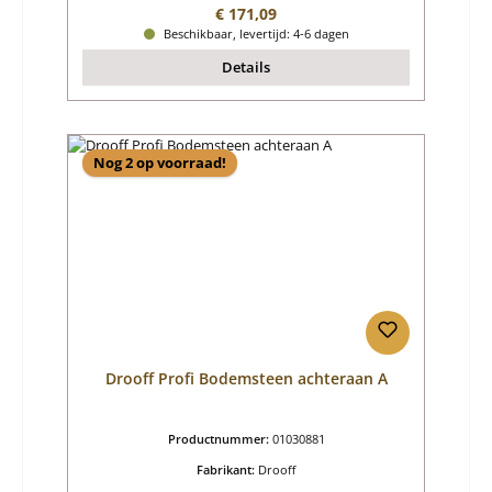
Normale prijs:
€ 171,09
Beschikbaar, levertijd: 4-6 dagen
Details
Nog 2 op voorraad!
Drooff Profi Bodemsteen achteraan A
Productnummer:
01030881
Fabrikant:
Drooff