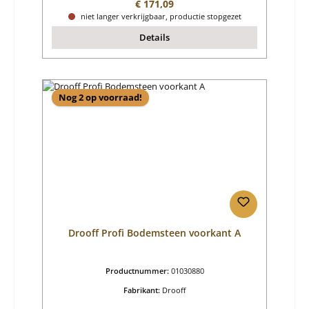
Normale prijs:
€ 171,09
niet langer verkrijgbaar, productie stopgezet
Details
Nog 2 op voorraad!
Drooff Profi Bodemsteen voorkant A
Productnummer:
01030880
Fabrikant:
Drooff