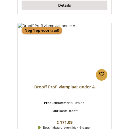
Details
Nog 1 op voorraad!
Drooff Profi vlamplaat onder A
Productnummer:
01030790
Fabrikant:
Drooff
Normale prijs:
€ 171,09
Beschikbaar, levertijd: 4-6 dagen