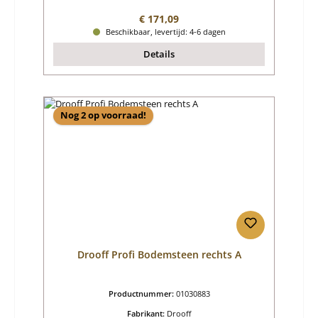
Normale prijs:
€ 171,09
Beschikbaar, levertijd: 4-6 dagen
Details
Nog 2 op voorraad!
Drooff Profi Bodemsteen rechts A
Productnummer:
01030883
Fabrikant:
Drooff