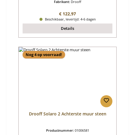
Fabrikant:
Drooff
Normale prijs:
€ 122,97
Beschikbaar, levertijd: 4-6 dagen
Details
Nog 4 op voorraad!
Drooff Solaro 2 Achterste muur steen
Productnummer:
01006581