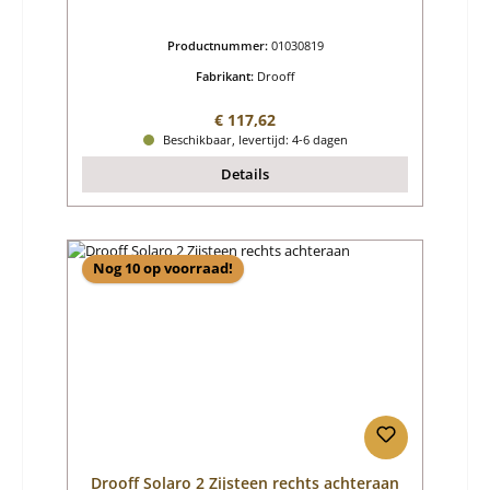
Productnummer:
01030819
Fabrikant:
Drooff
Normale prijs:
€ 117,62
Beschikbaar, levertijd: 4-6 dagen
Details
Nog 10 op voorraad!
Drooff Solaro 2 Zijsteen rechts achteraan