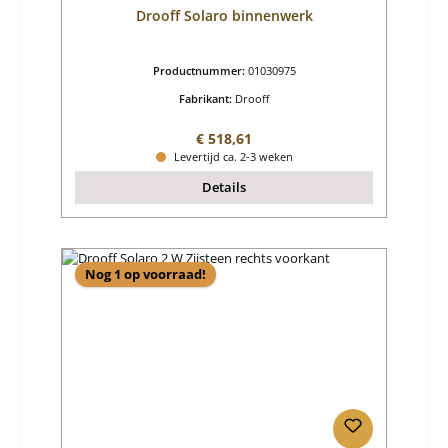
Drooff Solaro binnenwerk
Productnummer:
01030975
Fabrikant:
Drooff
Normale prijs:
€ 518,61
Levertijd ca. 2-3 weken
Details
Nog 1 op voorraad!