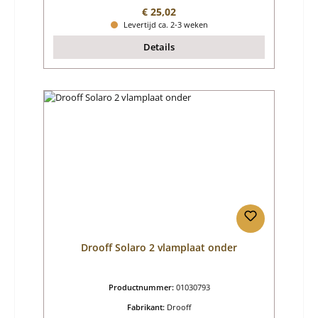
Normale prijs:
€ 25,02
Levertijd ca. 2-3 weken
Details
Drooff Solaro 2 vlamplaat onder
Productnummer:
01030793
Fabrikant:
Drooff