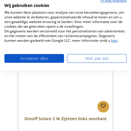
Productnummer:
01048342
Wij gebruiken cookies
Fabrikant:
Drooff
We kunnen deze plaatsen voor analyse van onze bezoekersgegevens, om
onze website te verbeteren, gepersonaliseerde inhoud te tonen en om u
Normale prijs:
€ 70,46
een geweldige website-ervaring te bieden. Voor meer informatie over de
cookies die we gebruiken opent u de instellingen.
Beschikbaar, levertijd: 4-6 dagen
De gegevens worden verzameld voor het personaliseren van advertenties
en het meten van de effectiviteit van reclamecampagnes. Gegevens
Details
kunnen worden gedeeld met Google LLC, meer informatie vindt u
hier
.
Accepteer alles
Nee, pas aan
Nog 3 op voorraad!
Drooff Solaro 2 W Zijsteen links voorkant