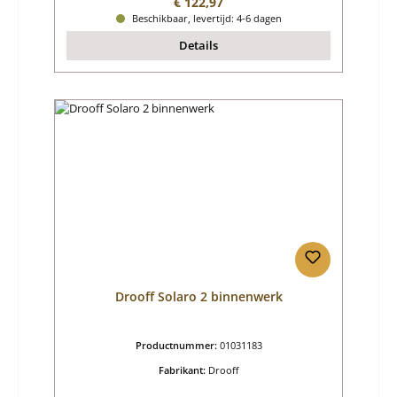
Normale prijs:
€ 122,97
Beschikbaar, levertijd: 4-6 dagen
Details
Drooff Solaro 2 binnenwerk
Productnummer:
01031183
Fabrikant:
Drooff