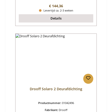
Normale prijs:
€ 144,36
Levertijd ca. 2-3 weken
Details
Drooff Solaro 2 Deurafdichting
Productnummer:
01042496
Fabrikant:
Drooff