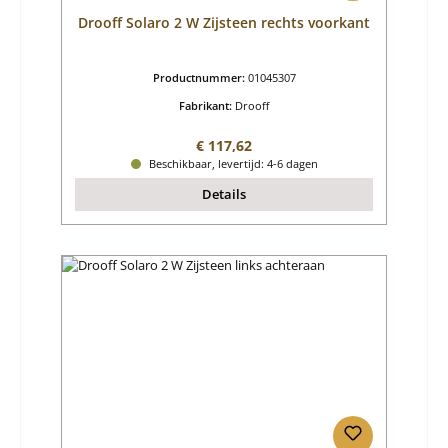
Drooff Solaro 2 W Zijsteen rechts voorkant
Productnummer:
01045307
Fabrikant:
Drooff
Normale prijs:
€ 117,62
Beschikbaar, levertijd: 4-6 dagen
Details