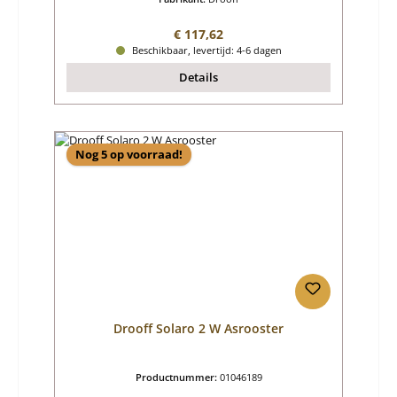
Normale prijs:
€ 117,62
Beschikbaar, levertijd: 4-6 dagen
Details
Nog 5 op voorraad!
Drooff Solaro 2 W Asrooster
Productnummer:
01046189