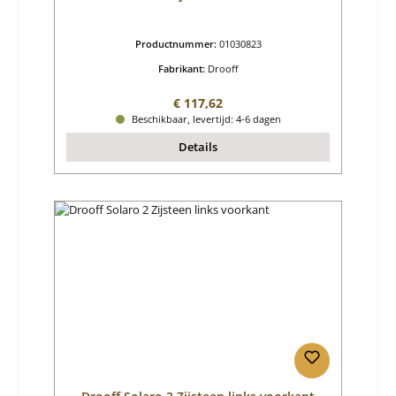
Productnummer:
01030823
Fabrikant:
Drooff
Normale prijs:
€ 117,62
Beschikbaar, levertijd: 4-6 dagen
Details