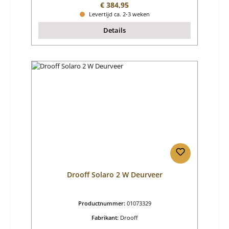
Normale prijs:
€ 384,95
Levertijd ca. 2-3 weken
Details
Drooff Solaro 2 W Deurveer
Productnummer:
01073329
Fabrikant:
Drooff