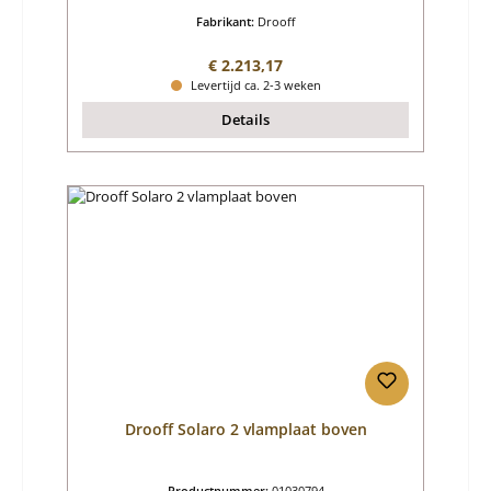
Fabrikant:
Drooff
Normale prijs:
€ 2.213,17
Levertijd ca. 2-3 weken
Details
Drooff Solaro 2 vlamplaat boven
Productnummer:
01030794