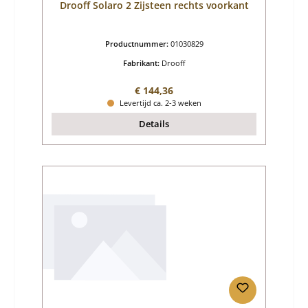
Drooff Solaro 2 Zijsteen rechts voorkant
Productnummer:
01030829
Fabrikant:
Drooff
Normale prijs:
€ 144,36
Levertijd ca. 2-3 weken
Details