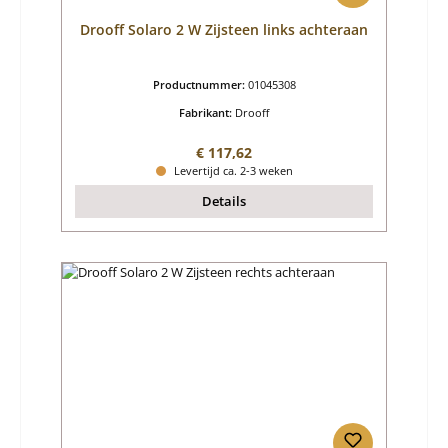
Drooff Solaro 2 W Zijsteen links achteraan
Productnummer:
01045308
Fabrikant:
Drooff
Normale prijs:
€ 117,62
Levertijd ca. 2-3 weken
Details