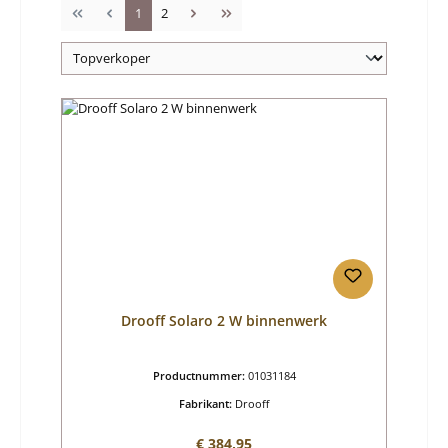
Pagina
Pagina
1
2
Drooff Solaro 2 W binnenwerk
Productnummer:
01031184
Fabrikant:
Drooff
Normale prijs:
€ 384,95