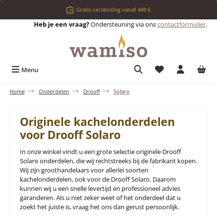
Ga naar de hoofdinhoud
Gratis verzending vanaf 449 €
Heb je een vraag?
Ondersteuning via ons
contactformulier
.
Je hebt 0 items op 
Menu
Home
Onderdelen
Drooff
Solaro
Originele kachelonderdelen
voor Drooff Solaro
In onze winkel vindt u een grote selectie originele Drooff
Solaro onderdelen, die wij rechtstreeks bij de fabrikant kopen.
Wij zijn groothandelaars voor allerlei soorten
kachelonderdelen, ook voor de Drooff Solaro. Daarom
kunnen wij u een snelle levertijd en professioneel advies
garanderen. Als u niet zeker weet of het onderdeel dat u
zoekt het juiste is, vraag het ons dan gerust persoonlijk.