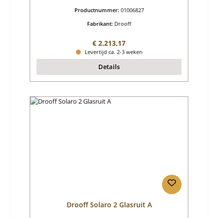
Productnummer:
01006827
Fabrikant:
Drooff
Normale prijs:
€ 2.213,17
Levertijd ca. 2-3 weken
Details
Drooff Solaro 2 Glasruit A