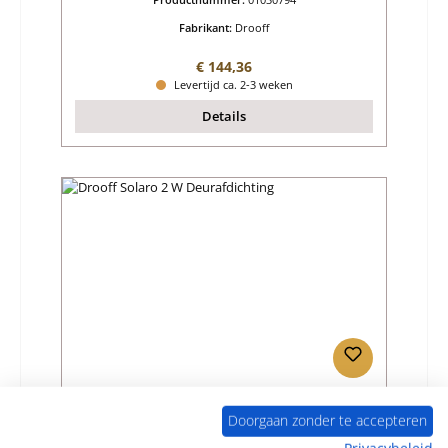
Fabrikant:
Drooff
Normale prijs:
€ 144,36
Levertijd ca. 2-3 weken
Details
Drooff Solaro 2 W Deurafdichting
Doorgaan zonder te accepteren
Privacybeleid