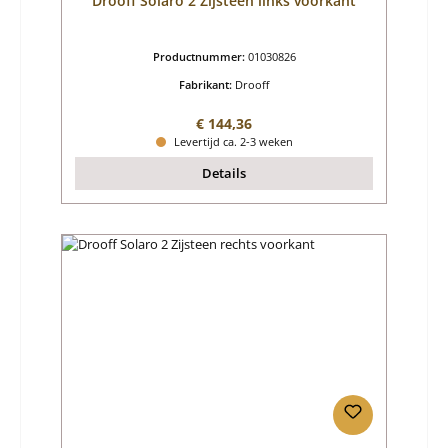
Drooff Solaro 2 Zijsteen links voorkant
Productnummer:
01030826
Fabrikant:
Drooff
Normale prijs:
€ 144,36
Levertijd ca. 2-3 weken
Details