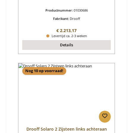
Productnummer:
01030686
Fabrikant:
Drooff
Normale prijs:
€ 2.213,17
Levertijd ca. 2-3 weken
Details
Nog 10 op voorraad!
Drooff Solaro 2 Zijsteen links achteraan