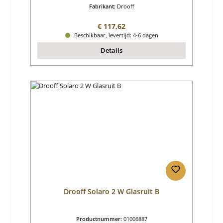
Fabrikant:
Drooff
Normale prijs:
€ 117,62
Beschikbaar, levertijd: 4-6 dagen
Details
Drooff Solaro 2 W Glasruit B
Productnummer:
01006887