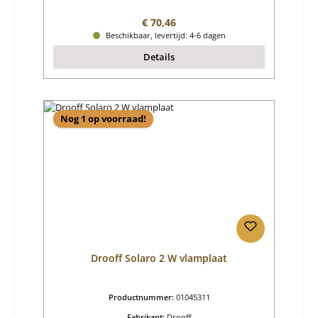
Normale prijs:
€ 70,46
Beschikbaar, levertijd: 4-6 dagen
Details
Nog 1 op voorraad!
Drooff Solaro 2 W vlamplaat
Productnummer:
01045311
Fabrikant:
Drooff