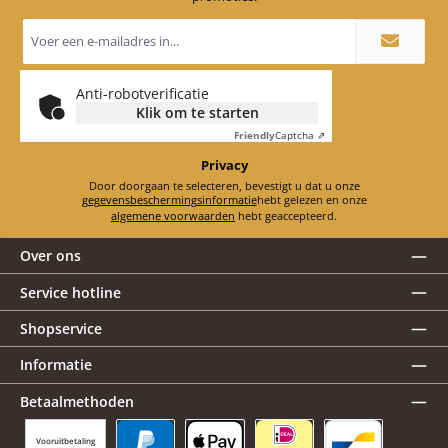
E-
mailadres
*
Anti-robotverificatie
Klik om te starten
Friendly
Captcha ⇗
Privacy
Door doorgaan te selecteren, bevestigt u dat u onze
gegevensbeschermingsinformatie
hebt gelezen en onze
algemene voorwaarden
hebt geaccepteerd.
Over ons
Service hotline
Shopservice
Informatie
Betaalmethoden
Vooruitbetaling