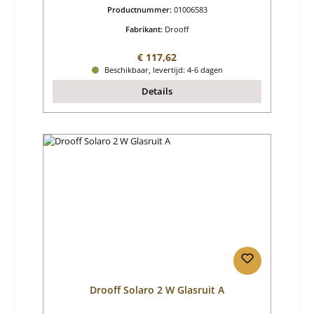
Productnummer:
01006583
Fabrikant:
Drooff
Normale prijs:
€ 117,62
Beschikbaar, levertijd: 4-6 dagen
Details
Drooff Solaro 2 W Glasruit A