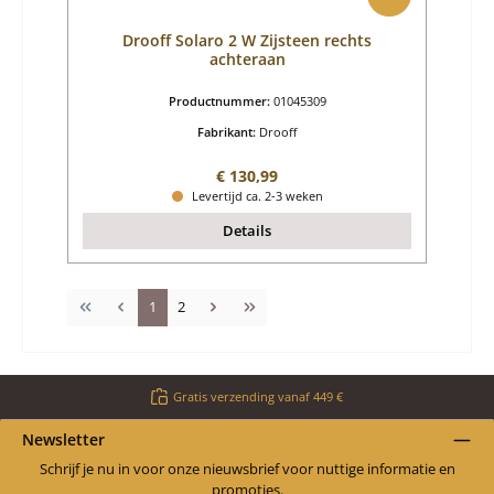
Drooff Solaro 2 W Zijsteen rechts
achteraan
Productnummer:
01045309
Fabrikant:
Drooff
Normale prijs:
€ 130,99
Levertijd ca. 2-3 weken
Details
Pagina
Pagina
1
2
Gratis verzending vanaf 449 €
Newsletter
Schrijf je nu in voor onze nieuwsbrief voor nuttige informatie en
promoties.