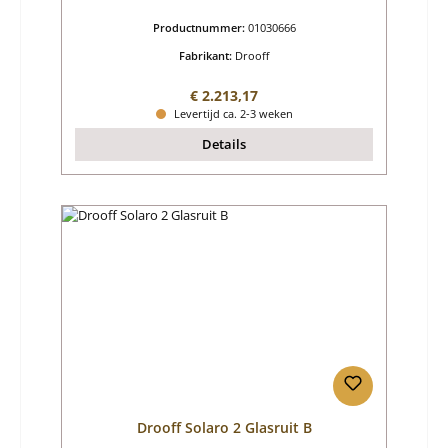
Productnummer:
01030666
Fabrikant:
Drooff
Normale prijs:
€ 2.213,17
Levertijd ca. 2-3 weken
Details
Drooff Solaro 2 Glasruit B