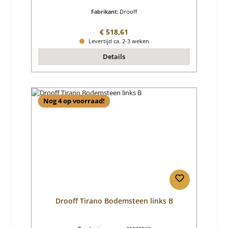
Fabrikant:
Drooff
Normale prijs:
€ 518,61
Levertijd ca. 2-3 weken
Details
Nog 4 op voorraad!
Drooff Tirano Bodemsteen links B