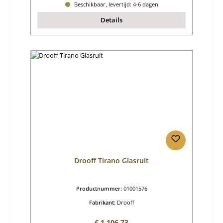
Beschikbaar, levertijd: 4-6 dagen
Details
Drooff Tirano Glasruit
Productnummer:
01001576
Fabrikant:
Drooff
Normale prijs:
€ 1.106,73