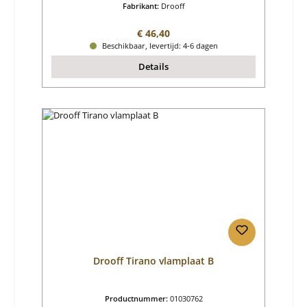
Fabrikant:
Drooff
Normale prijs:
€ 46,40
Beschikbaar, levertijd: 4-6 dagen
Details
Drooff Tirano vlamplaat B
Productnummer:
01030762