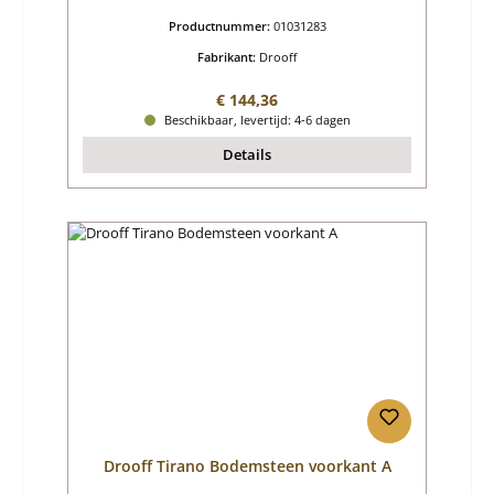
Productnummer:
01031283
Fabrikant:
Drooff
Normale prijs:
€ 144,36
Beschikbaar, levertijd: 4-6 dagen
Details
Drooff Tirano Bodemsteen voorkant A