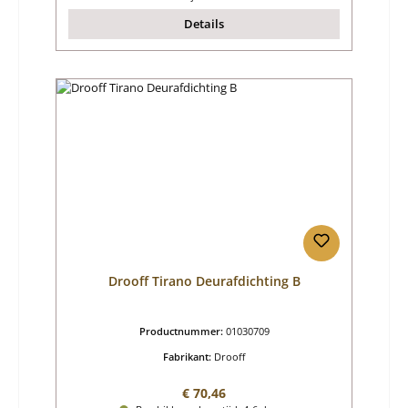
Details
Drooff Tirano Deurafdichting B
Productnummer:
01030709
Fabrikant:
Drooff
Normale prijs:
€ 70,46