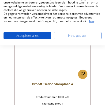
onze website te verbeteren, gepersonaliseerde inhoud te tonen en om u
Normale prijs:
€ 144,36
een geweldige website-ervaring te bieden. Voor meer informatie over de
cookies die we gebruiken opent u de instellingen.
Levertijd ca. 2-3 weken
De gegevens worden verzameld voor het personaliseren van advertenties
en het meten van de effectiviteit van reclamecampagnes. Gegevens
Details
kunnen worden gedeeld met Google LLC, meer informatie vindt u
hier
.
Accepteer alles
Nee, pas aan
Drooff Tirano vlamplaat A
Productnummer:
01003430
Fabrikant:
Drooff