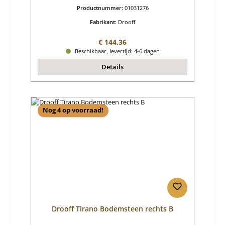
Productnummer:
01031276
Fabrikant:
Drooff
Normale prijs:
€ 144,36
Beschikbaar, levertijd: 4-6 dagen
Details
Nog 4 op voorraad!
Drooff Tirano Bodemsteen rechts B