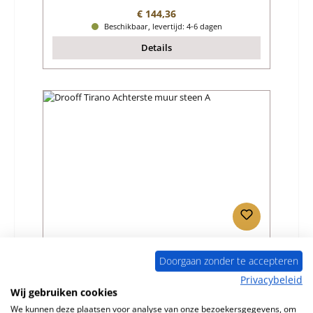
Normale prijs:
€ 144,36
Beschikbaar, levertijd: 4-6 dagen
Details
Drooff Tirano Achterste muur steen A
Doorgaan zonder te accepteren
Privacybeleid
Productnummer:
01003429
Wij gebruiken cookies
Fabrikant:
Drooff
We kunnen deze plaatsen voor analyse van onze bezoekersgegevens, om