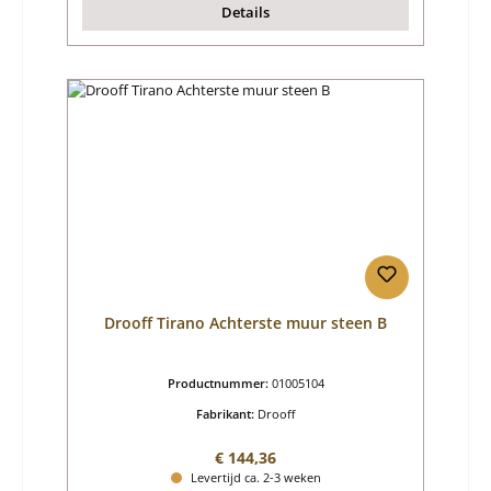
Details
Drooff Tirano Achterste muur steen B
Productnummer:
01005104
Fabrikant:
Drooff
Normale prijs:
€ 144,36
Levertijd ca. 2-3 weken