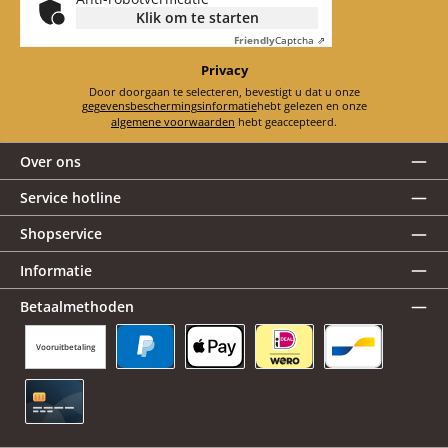
Klik om te starten
Friendly
Captcha ⇗
Privacy
Door doorgaan te selecteren, bevestigt u dat u onze
gegevensbeschermingsinformatie
hebt gelezen en onze
algemene voorwaarden
hebt geaccepteerd.
Over ons
Service hotline
Shopservice
Informatie
Betaalmethoden
Vooruitbetaling
PayPal
Apple Pay
iDEAL | Wero
Bancontact
Creditcard