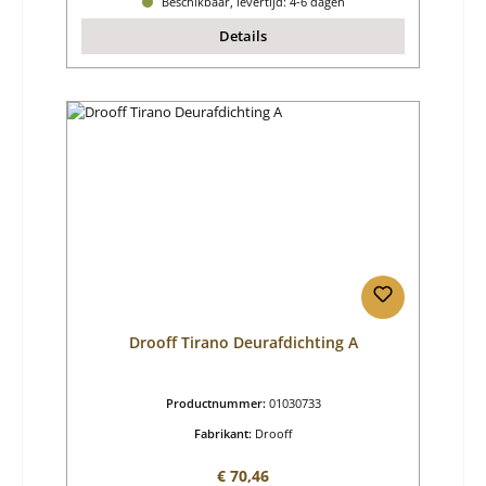
Beschikbaar, levertijd: 4-6 dagen
Details
Drooff Tirano Deurafdichting A
Productnummer:
01030733
Fabrikant:
Drooff
Normale prijs:
€ 70,46