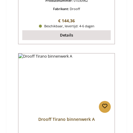
Productnummer:
01030962
Fabrikant:
Drooff
Normale prijs:
€ 144,36
Beschikbaar, levertijd: 4-6 dagen
Details
Drooff Tirano binnenwerk A