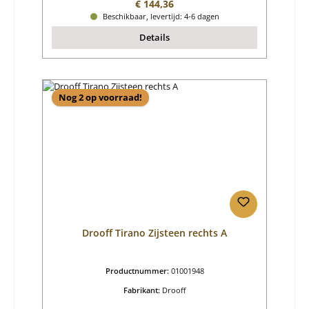
Normale prijs:
€ 144,36
Beschikbaar, levertijd: 4-6 dagen
Details
Nog 2 op voorraad!
Drooff Tirano Zijsteen rechts A
Productnummer:
01001948
Fabrikant:
Drooff