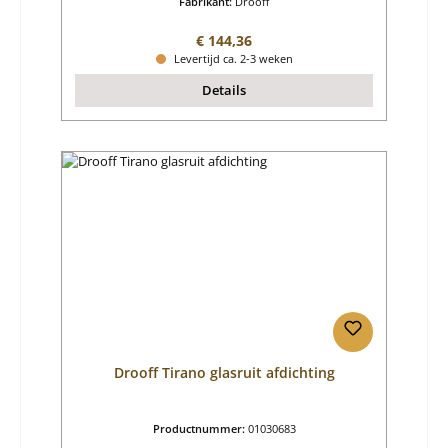
Fabrikant:
Drooff
Normale prijs:
€ 144,36
Levertijd ca. 2-3 weken
Details
Drooff Tirano glasruit afdichting
Productnummer:
01030683