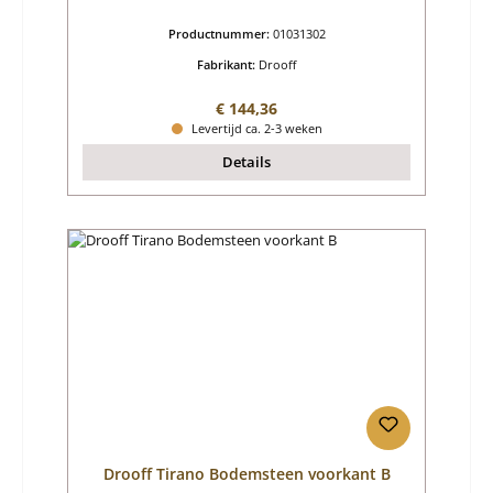
Productnummer:
01031302
Fabrikant:
Drooff
Normale prijs:
€ 144,36
Levertijd ca. 2-3 weken
Details
Drooff Tirano Bodemsteen voorkant B