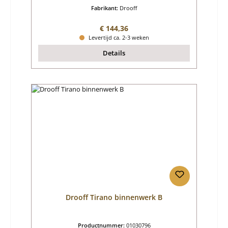
Fabrikant:
Drooff
Normale prijs:
€ 144,36
Levertijd ca. 2-3 weken
Details
Drooff Tirano binnenwerk B
Productnummer:
01030796