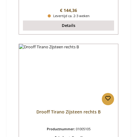
Normale prijs:
€ 144,36
Levertijd ca. 2-3 weken
Details
Drooff Tirano Zijsteen rechts B
Productnummer:
01005105