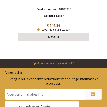
Productnummer:
01031317
Fabrikant:
Drooff
Normale prijs:
€ 144,36
Levertijd ca. 2-3 weken
Details
Gratis verzending vanaf 449 €
Newsletter
Schrijf je nu in voor onze nieuwsbrief voor nuttige informatie en
promoties.
E-
mailadres
*
Anti-robotverificatie