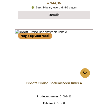
Normale prijs:
€ 144,36
Beschikbaar, levertijd: 4-6 dagen
Details
Nog 4 op voorraad!
Drooff Tirano Bodemsteen links A
Productnummer:
01003426
Fabrikant:
Drooff