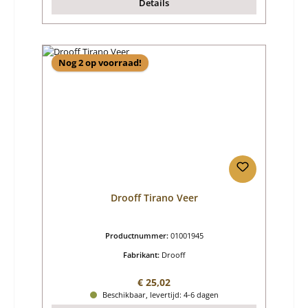
Details
Nog 2 op voorraad!
Drooff Tirano Veer
Productnummer:
01001945
Fabrikant:
Drooff
Normale prijs:
€ 25,02
Beschikbaar, levertijd: 4-6 dagen