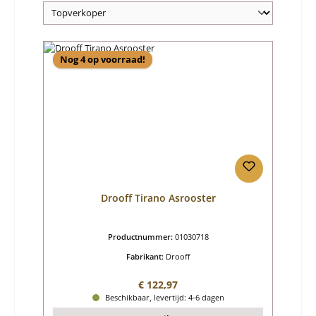
Nog 4 op voorraad!
Drooff Tirano Asrooster
Productnummer:
01030718
Fabrikant:
Drooff
Normale prijs:
€ 122,97
Beschikbaar, levertijd: 4-6 dagen