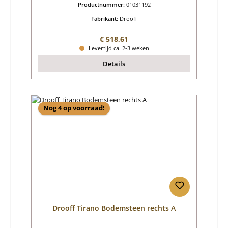
Productnummer:
01031192
Fabrikant:
Drooff
Normale prijs:
€ 518,61
Levertijd ca. 2-3 weken
Details
Nog 4 op voorraad!
Drooff Tirano Bodemsteen rechts A