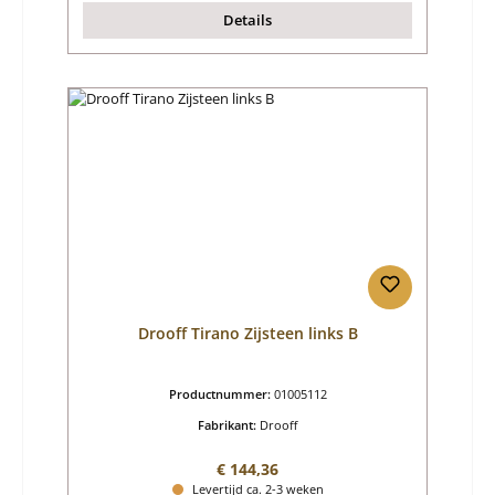
Details
Drooff Tirano Zijsteen links B
Productnummer:
01005112
Fabrikant:
Drooff
Normale prijs:
€ 144,36
Levertijd ca. 2-3 weken