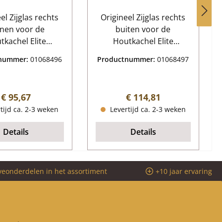
el Zijglas rechts
Origineel Zijglas rechts
nen voor de
buiten voor de
tkachel Elite
Houtkachel Elite
lia K6840 Elite
Magnolia K6840 Elite
tnummer:
01068496
Productnummer:
01068497
ia K6840 Zijglas
Magnolia K6840 Zijglas
chts binnen
rechts buiten
vens: Glazen
Kerngegevens: Kijkglas,
Normale prijs:
Normale prijs:
€ 95,67
€ 114,81
jkant venster Vorm
zijvenster Afmetingen
tijd ca. 2-3 weken
Levertijd ca. 2-3 weken
 hittebestendig
(B/L/H) 109 mm x 462
mm x 4 mm Vorm slechts
Details
Details
hittebestendig
veonderdelen in het assortiment
+10 jaar ervaring