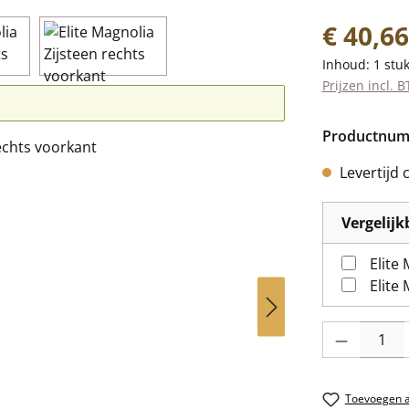
Normale prij
€ 40,66
Inhoud:
1 stu
Prijzen incl. 
Productnu
Levertijd 
Vergelij
Elite
Elite
Producthoevee
Toevoegen aa