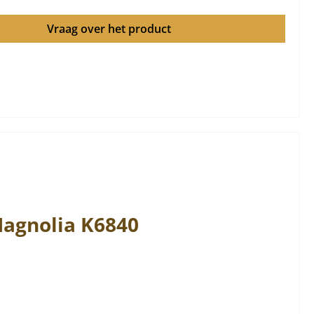
Vraag over het product
agnolia
K6840