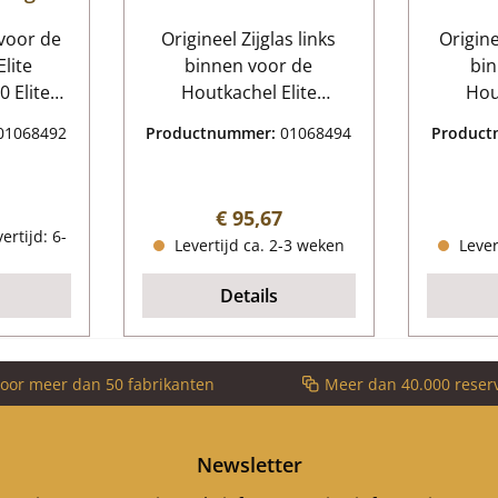
voor de
Origineel Zijglas links
Origine
lite
binnen voor de
bin
 Elite
Houtkachel Elite
Hou
6840
Magnolia K6840 Elite
Magno
01068492
Productnummer:
01068494
Produc
ing
Magnolia K6840 Zijglas
Magnol
links binnen
re
rtjes,
Kerngegevens: zijvenster,
Kerngege
 prijs:
Normale prijs:
€ 95,67
rd
zijkant venster Vorm
ruit, zi
ertijd: 6-
Levertijd ca. 2-3 weken
Lever
 Lengte
gebogen hittebestendig
gebogen
r 12 mm
Details
voor meer dan 50 fabrikanten
Meer dan 40.000 reser
Newsletter