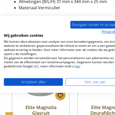
Afmetingen (B/L/H) 37 mm x 344 mm x 25 mm
Materiaal Vermiculiet
Doorgaan zonder te accep
Privacy
Wij gebruiken cookies
Vergelijkbare producten
We kunnen deze plaatsen voor analyse van onze bezoekersgegevens, om onz
website te verbeteren, gepersonaliseerde inhoud te tonen en om u een gewel
website-ervaring te bieden. Voor meer informatie over de cookies die we geb
Productgalerij overslaan
opent u de instellingen.
De gegevens worden verzameld voor het personaliseren van advertenties en 
meten van de effectiviteit van reclamecampagnes. Gegevens kunnen worden
gedeeld met Google LLC, meer informatie vindt u
hier
.
Accepteer alles
Nee, pas aan
Elite Magnolia
Elite Magn
Glasruit
Deurafdich