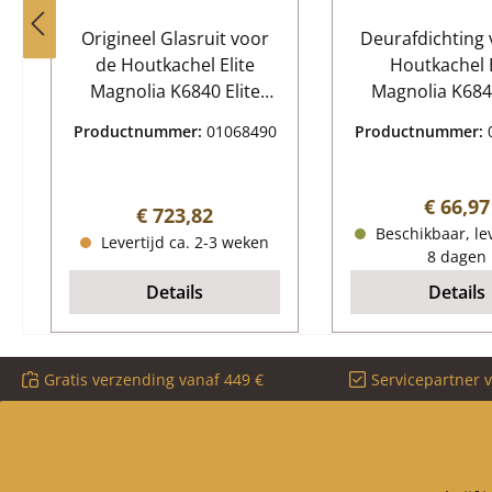
Origineel Glasruit voor
Deurafdichting 
de Houtkachel Elite
Houtkachel E
Magnolia K6840 Elite
Magnolia K6840
Magnolia K6840 Glasruit
Magnolia K
Productnummer:
01068490
Productnummer:
Kerngegevens: deurglas,
Deurafdicht
kachelruit Afmetingen
Kerngegevens: pakking
(B/L/H) 347 mm x 465
voor kacheldeu
Normale
€ 66,97
Normale prijs:
€ 723,82
mm x 5 mm Booglengte
kachelkoo
Beschikbaar, lev
Levertijd ca. 2-3 weken
391 mm Materiaal Glas
Koordafdichting
8 dagen
hittebestendig
3,00 m Diamete
Details
Details
Gratis verzending vanaf 449 €
Servicepartner 