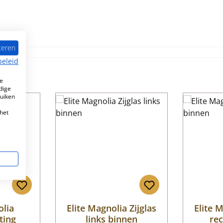
teren
beleid
e
dige
ruiken
het
olia
Elite Magnolia Zijglas
Elite M
ting
links binnen
re