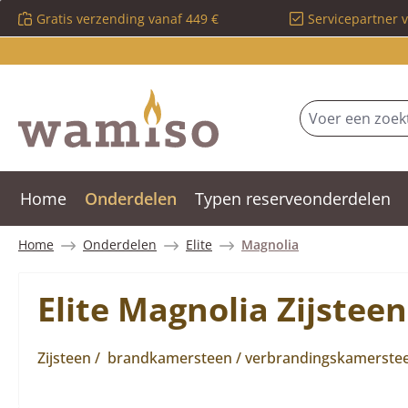
Gratis verzending vanaf 449 €
Servicepartner 
 naar de hoofdinhoud
Ga naar de zoekopdracht
Ga naar de hoofdnavigatie
Home
Onderdelen
Typen reserveonderdelen
Home
Onderdelen
Elite
Magnolia
Elite Magnolia Zijstee
Zijsteen / brandkamersteen / verbrandingskamersteen 