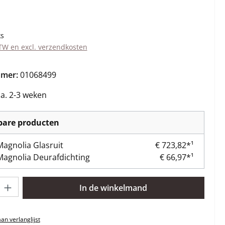
s:
ks
BTW en excl. verzendkosten
mmer:
01068499
ca. 2-3 weken
kbare producten
 Magnolia Glasruit
€ 723,82*¹
 Magnolia Deurafdichting
€ 66,97*¹
lheid: Voer de gewenste hoeveelheid in of gebruik de knoppen om 
In de winkelmand
n verlanglijst