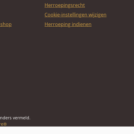
Herroepingsrecht
Cookie-instellingen wijzigen
bshop
Herroeping indienen
itcard
anders vermeld.
re®