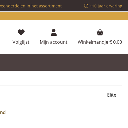
veonderdelen in het assortiment
+10 jaar ervaring
Je hebt 0 items op je verlanglijstje
Volglijst
Mijn account
Winkelmandje
€ 0,00
Elite
and