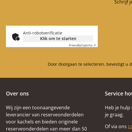
Schrijf 
Anti-robotverificatie
Klik om te starten
Friendly
Captcha ⇗
Door doorgaan te selecteren, bevestigt u 
Over ons
Service ho
Wij zijn een toonaangevende
Heb je hulp
leverancier van reserveonderdelen
je graag.
voor kachels en bieden originele
Of via ons
c
reserveonderdelen van meer dan 50