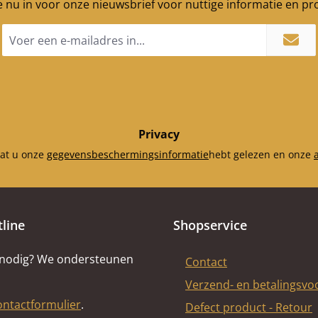
je nu in voor onze nieuwsbrief voor nuttige informatie en p
E-
mailadres
*
Privacy
dat u onze
gegevensbeschermingsinformatie
hebt gelezen en onze
tline
Shopservice
 nodig? We ondersteunen
Contact
Verzend- en betalingsv
ontactformulier
.
Defect product - Retour