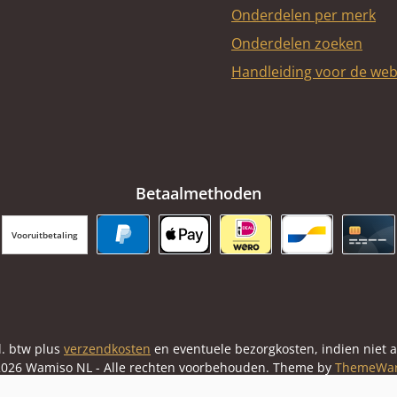
Onderdelen per merk
Onderdelen zoeken
Handleiding voor de we
Betaalmethoden
Vooruitbetaling
PayPal
Apple Pay
iDEAL | Wero
Bancontact
Cred
cl. btw plus
verzendkosten
en eventuele bezorgkosten, indien niet 
026 Wamiso NL - Alle rechten voorbehouden. Theme by
ThemeWa