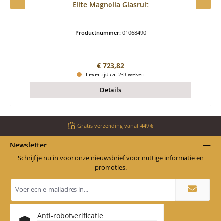
Elite Magnolia Glasruit
Productnummer:
01068490
Normale prijs:
€ 723,82
Levertijd ca. 2-3 weken
Details
Gratis verzending vanaf 449 €
Newsletter
Schrijf je nu in voor onze nieuwsbrief voor nuttige informatie en
promoties.
E-
mailadres
*
Anti-robotverificatie