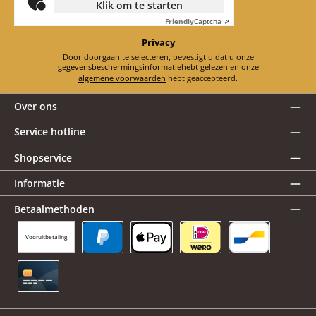
Klik om te starten
Friendly
Captcha ⇗
Privacy
Door doorgaan te selecteren, bevestigt u dat u onze
gegevensbeschermingsinformatie
hebt gelezen en onze
algemene voorwaarden
hebt geaccepteerd.
Over ons
Service hotline
Shopservice
Informatie
Betaalmethoden
Vooruitbetaling
PayPal
Apple Pay
iDEAL | Wero
Bancontact
Creditcard