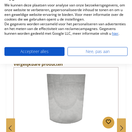
We kunnen deze plaatsen voor analyse van onze bezoekersgegevens, om
onze website te verbeteren, gepersonaliseerde inhoud te tonen en om u
Eigenschappen
een geweldige website-ervaring te bieden. Voor meer informatie over de
cookies die we gebruiken opent u de instellingen.
Informatie over productveiligheid
De gegevens worden verzameld voor het personaliseren van advertenties
en het meten van de effectiviteit van reclamecampagnes. Gegevens
kunnen worden gedeeld met Google LLC, meer informatie vindt u
hier
.
Accepteer alles
Nee, pas aan
Productgalerij overslaan
Vergelijkbare producten