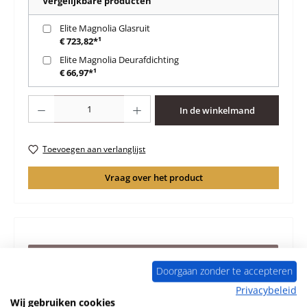
Vergelijkbare producten
Elite Magnolia Glasruit
€ 723,82*¹
Elite Magnolia Deurafdichting
€ 66,97*¹
Producthoeveelheid: Voer de gewenste hoeveelheid in of gebruik de knoppen 
In de winkelmand
Toevoegen aan verlanglijst
Vraag over het product
Beschrijving
Doorgaan zonder te accepteren
Origineel Zijglas rechts buiten voor de Houtkachel Elite
Privacybeleid
Magnolia K6840 Elite Magnolia K6840 Zijglas rechts buiten
Wij gebruiken cookies
Kerngegev…
Meer