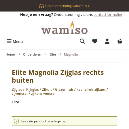
Ga naar de hoofdinhoud
Gratis verzending vanaf 449 €
Heb je een vraag?
Ondersteuning via ons
contactformulier
.
Je hebt 0 items op 
Menu
Home
Onderdelen
Elite
Magnolia
Elite Magnolia Zijglas rechts
buiten
Zijglas / Kijkglas / Zijruit / Glazen ruit / kachelruit zijkant /
zijvenster / zijkant venster
Elite
Afbeeldingengalerij overslaan
Lees de productbeschrijving.