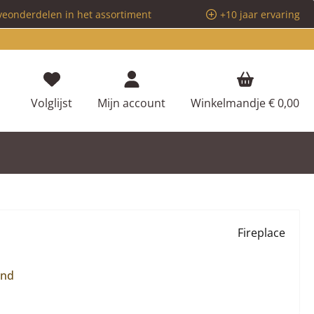
veonderdelen in het assortiment
+10 jaar ervaring
Je hebt 0 items op je verlanglijstje
Volglijst
Mijn account
Winkelmandje
€ 0,00
Fireplace
and