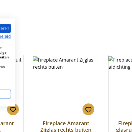
teren
beleid
e
dige
ruiken
het
marant
Fireplace Amarant
Firep
t
Zijglas rechts buiten
glasru