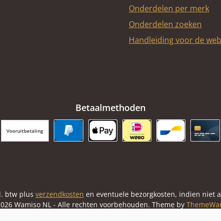
Onderdelen per merk
Onderdelen zoeken
Handleiding voor de we
Betaalmethoden
Vooruitbetaling
PayPal
Apple Pay
iDEAL | Wero
Bancontact
Cred
cl. btw plus
verzendkosten
en eventuele bezorgkosten, indien niet 
026 Wamiso NL - Alle rechten voorbehouden. Theme by
ThemeWa