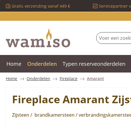
Gratis verzending vanaf 449 €
Servicepartner 
 naar de hoofdinhoud
Ga naar de zoekopdracht
Ga naar de hoofdnavigatie
Home
Onderdelen
Typen reserveonderdelen
Home
Onderdelen
Fireplace
Amarant
Fireplace Amarant Zijs
Zijsteen / brandkamersteen / verbrandingskamersteen 