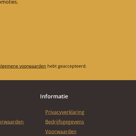
romoties.
kabeldoorbuiging (354 x
265 x 25 mm)
algemene voorwaarden
hebt geaccepteerd.
Informatie
Privacyverklaring
oorwaarden
Bedrijfsgegevens
Voorwaarden