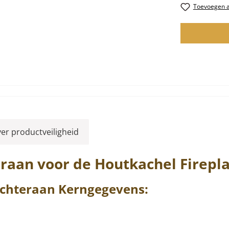
Toevoegen aa
ver productveiligheid
eraan
voor de Houtkachel
Firepl
chteraan
Kerngegevens: