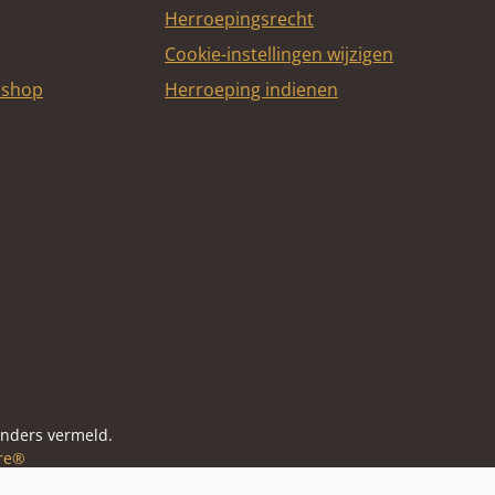
Herroepingsrecht
Cookie-instellingen wijzigen
bshop
Herroeping indienen
itcard
anders vermeld.
re®