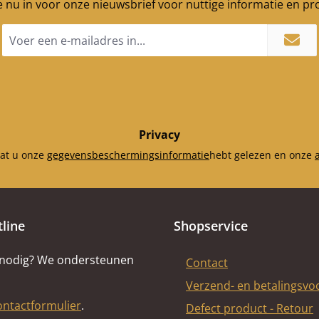
je nu in voor onze nieuwsbrief voor nuttige informatie en p
E-
mailadres
*
Privacy
dat u onze
gegevensbeschermingsinformatie
hebt gelezen en onze
tline
Shopservice
 nodig? We ondersteunen
Contact
Verzend- en betalingsv
ontactformulier
.
Defect product - Retour