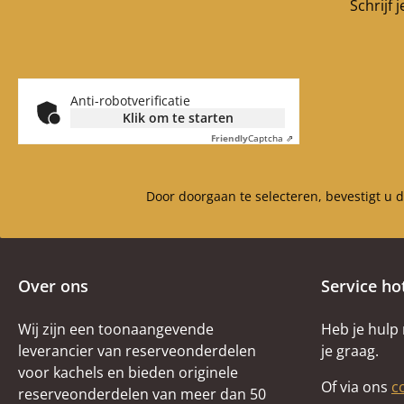
Schrijf 
Anti-robotverificatie
Klik om te starten
Friendly
Captcha ⇗
Door doorgaan te selecteren, bevestigt u 
Over ons
Service ho
Wij zijn een toonaangevende
Heb je hulp
leverancier van reserveonderdelen
je graag.
voor kachels en bieden originele
Of via ons
c
reserveonderdelen van meer dan 50