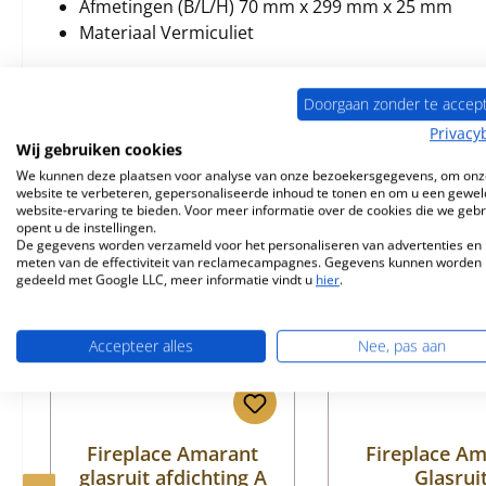
Afmetingen (B/L/H) 70 mm x 299 mm x 25 mm
Materiaal Vermiculiet
Doorgaan zonder te accep
Privacy
Wij gebruiken cookies
Vergelijkbare producten
We kunnen deze plaatsen voor analyse van onze bezoekersgegevens, om onz
website te verbeteren, gepersonaliseerde inhoud te tonen en om u een gewel
website-ervaring te bieden. Voor meer informatie over de cookies die we geb
Productgalerij overslaan
opent u de instellingen.
De gegevens worden verzameld voor het personaliseren van advertenties en 
meten van de effectiviteit van reclamecampagnes. Gegevens kunnen worden
gedeeld met Google LLC, meer informatie vindt u
hier
.
Accepteer alles
Nee, pas aan
Fireplace Amarant
Fireplace A
glasruit afdichting A
Glasrui