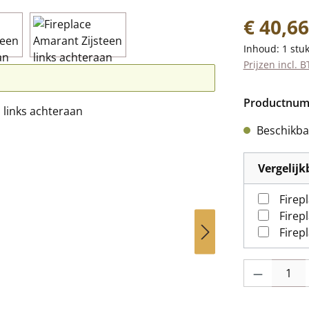
Normale prij
€ 40,66
Inhoud:
1 stu
Prijzen incl. 
Productnu
Beschikbaa
Vergelij
Firep
Firep
Firep
Producthoevee