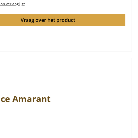
n verlanglijst
Vraag over het product
ace
Amarant