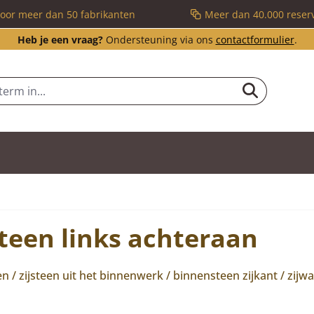
voor meer dan 50 fabrikanten
Meer dan 40.000 reser
Heb je een vraag?
Ondersteuning via ons
contactformulier
.
teen links achteraan
/ zijsteen uit het binnenwerk / binnensteen zijkant / zijw