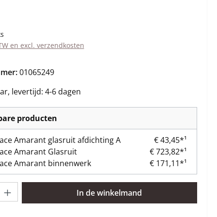
s:
ks
BTW en excl. verzendkosten
mmer:
01065249
r, levertijd: 4-6 dagen
kbare producten
lace Amarant glasruit afdichting A
€ 43,45*¹
lace Amarant Glasruit
€ 723,82*¹
lace Amarant binnenwerk
€ 171,11*¹
lheid: Voer de gewenste hoeveelheid in of gebruik de knoppen om 
In de winkelmand