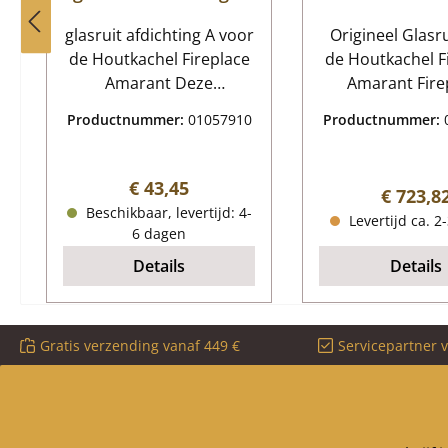
glasruit afdichting A voor
Origineel Glasr
de Houtkachel Fireplace
de Houtkachel F
Amarant Deze
Amarant Fireplace
raamafdichting is voor
Amarant Gla
Productnummer:
01057910
Productnummer:
de voorruit Fireplace
Kerngegeve
Amarant glasruit
kijkvenster, ruitj
afdichting Kerngegevens:
35 in de explo
Normale prijs:
€ 43,45
Normale
€ 723,8
glasafdichting, glaslint
weergav
Beschikbaar, levertijd: 4-
Levertijd ca. 2
Platte pakking
6 dagen
Afmetingen (B/H) 8 mm x
Details
Details
3 mm Lengte 3,00 m
zelfklevend
Gratis verzending vanaf 449 €
Servicepartner 