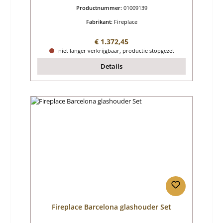
Productnummer:
01009139
Fabrikant:
Fireplace
Normale prijs:
€ 1.372,45
niet langer verkrijgbaar, productie stopgezet
Details
Fireplace Barcelona glashouder Set