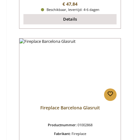
Normale prijs:
€ 47,84
Beschikbaar, levertijd: 4-6 dagen
Details
Fireplace Barcelona Glasruit
Productnummer:
01002868
Fabrikant:
Fireplace