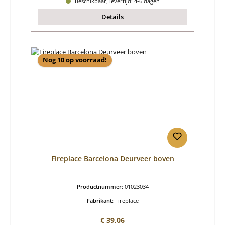
Beschikbaar, levertijd: 4-6 dagen
Details
Nog 10 op voorraad!
Fireplace Barcelona Deurveer boven
Productnummer:
01023034
Fabrikant:
Fireplace
Normale prijs:
€ 39,06