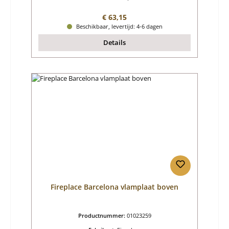
Normale prijs:
€ 63,15
Beschikbaar, levertijd: 4-6 dagen
Details
Fireplace Barcelona vlamplaat boven
Productnummer:
01023259