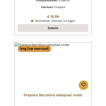
Productnummer:
01044187
Fabrikant:
Fireplace
Normale prijs:
€ 15,59
Beschikbaar, levertijd: 4-6 dagen
Details
Nog 2 op voorraad!
Fireplace Barcelona vlamplaat onder