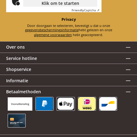
Klik om te starten
Friendly
Captcha ⇗
Privacy
Door doorgaan te selecteren, bevestigt u dat u onze
gegevensbeschermingsinformatie
hebt gelezen en onze
algemene voorwaarden
hebt geaccepteerd.
Over ons
Service hotline
Shopservice
Informatie
Betaalmethoden
Vooruitbetaling
PayPal
Apple Pay
iDEAL | Wero
Bancontact
Creditcard