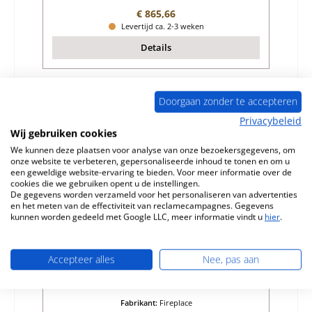
Normale prijs:
€ 865,66
Levertijd ca. 2-3 weken
Details
Doorgaan zonder te accepteren
Nog 6 op voorraad!
Privacybeleid
Wij gebruiken cookies
We kunnen deze plaatsen voor analyse van onze bezoekersgegevens, om
onze website te verbeteren, gepersonaliseerde inhoud te tonen en om u
een geweldige website-ervaring te bieden. Voor meer informatie over de
cookies die we gebruiken opent u de instellingen.
De gegevens worden verzameld voor het personaliseren van advertenties
en het meten van de effectiviteit van reclamecampagnes. Gegevens
kunnen worden gedeeld met Google LLC, meer informatie vindt u
hier
.
Fireplace Barcelona vlamplaat midden
Accepteer alles
Nee, pas aan
Productnummer:
01023277
Fabrikant:
Fireplace