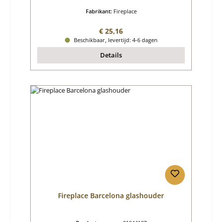
Fabrikant:
Fireplace
Normale prijs:
€ 25,16
Beschikbaar, levertijd: 4-6 dagen
Details
Fireplace Barcelona glashouder