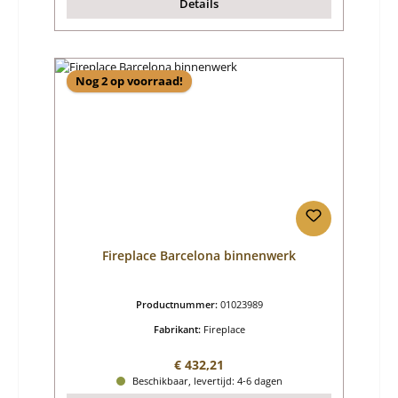
Details
Nog 2 op voorraad!
Fireplace Barcelona binnenwerk
Productnummer:
01023989
Fabrikant:
Fireplace
Normale prijs:
€ 432,21
Beschikbaar, levertijd: 4-6 dagen