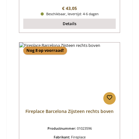
Normale prijs:
€ 43,05
Beschikbaar, levertijd: 4-6 dagen
Details
Nog 8 op voorraad!
Fireplace Barcelona Zijsteen rechts boven
Productnummer:
01023596
Fabrikant:
Fireplace