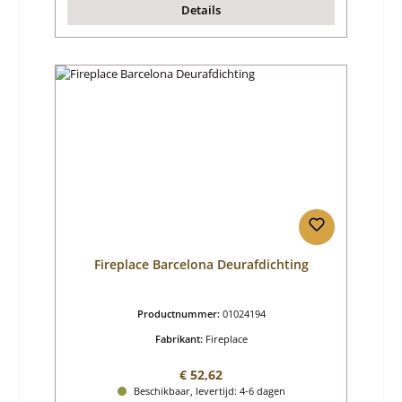
Details
Fireplace Barcelona Deurafdichting
Productnummer:
01024194
Fabrikant:
Fireplace
Normale prijs:
€ 52,62
Beschikbaar, levertijd: 4-6 dagen