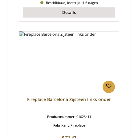
Beschikbaar, levertijd: 4-6 dagen
Details
Fireplace Barcelona Zijsteen links onder
Productnummer:
01023411
Fabrikant:
Fireplace
Normale prijs:
€ 71,42