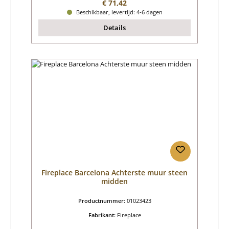
Normale prijs:
€ 71,42
Beschikbaar, levertijd: 4-6 dagen
Details
Fireplace Barcelona Achterste muur steen
midden
Productnummer:
01023423
Fabrikant:
Fireplace