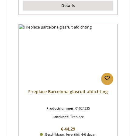
Details
Fireplace Barcelona glasruit afdichting
Productnummer:
01024335
Fabrikant:
Fireplace
Normale prijs:
€ 44,29
Beschikbaar, levertijd: 4-6 dagen