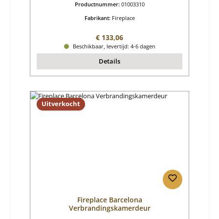
Productnummer:
01003310
Fabrikant:
Fireplace
Normale prijs:
€ 133,06
Beschikbaar, levertijd: 4-6 dagen
Details
Uitverkocht
Fireplace Barcelona
Verbrandingskamerdeur