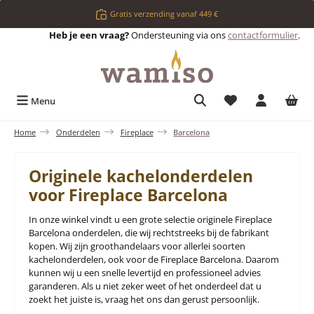
Ga naar de hoofdinhoud
Gratis verzending vanaf 449 €
Heb je een vraag?
Ondersteuning via ons
contactformulier
.
Je hebt 0 items op 
Menu
Home
Onderdelen
Fireplace
Barcelona
Originele kachelonderdelen
voor Fireplace Barcelona
In onze winkel vindt u een grote selectie originele Fireplace
Barcelona onderdelen, die wij rechtstreeks bij de fabrikant
kopen. Wij zijn groothandelaars voor allerlei soorten
kachelonderdelen, ook voor de Fireplace Barcelona. Daarom
kunnen wij u een snelle levertijd en professioneel advies
garanderen. Als u niet zeker weet of het onderdeel dat u
zoekt het juiste is, vraag het ons dan gerust persoonlijk.