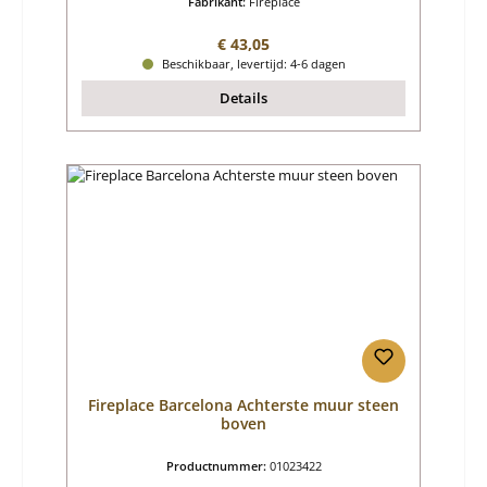
Fabrikant:
Fireplace
Normale prijs:
€ 43,05
Beschikbaar, levertijd: 4-6 dagen
Details
Fireplace Barcelona Achterste muur steen
boven
Productnummer:
01023422