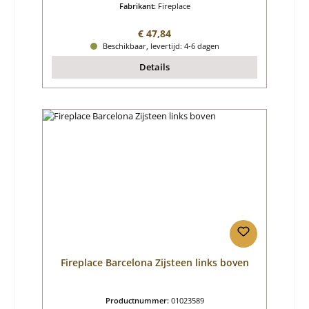
Fabrikant:
Fireplace
Normale prijs:
€ 47,84
Beschikbaar, levertijd: 4-6 dagen
Details
Fireplace Barcelona Zijsteen links boven
Productnummer:
01023589