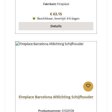
Fabrikant:
Fireplace
Normale prijs:
€ 63,15
Beschikbaar, levertijd: 4-6 dagen
Details
Fireplace Barcelona Afdichting Schijfhouder
Productnummer:
01024728