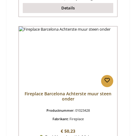
Details
Fireplace Barcelona Achterste muur steen
onder
Productnummer:
01023428
Fabrikant:
Fireplace
Normale prijs:
€ 50,23