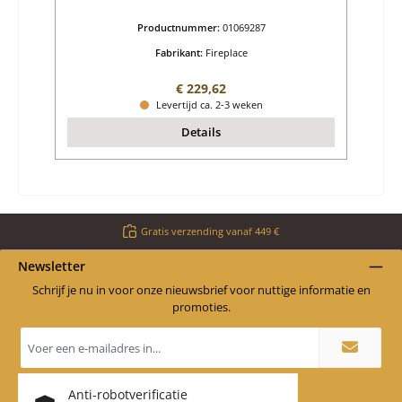
Productnummer:
01069287
Fabrikant:
Fireplace
Normale prijs:
€ 229,62
Levertijd ca. 2-3 weken
Details
Gratis verzending vanaf 449 €
Newsletter
Schrijf je nu in voor onze nieuwsbrief voor nuttige informatie en
promoties.
E-
mailadres
*
Anti-robotverificatie