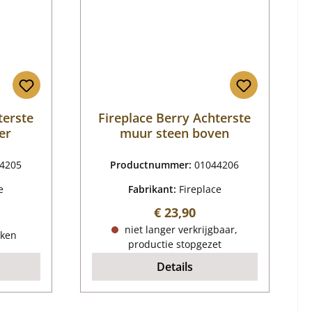
terste
Fireplace Berry Achterste
er
muur steen boven
4205
Productnummer:
01044206
e
Fabrikant:
Fireplace
Normale prijs:
€ 23,90
ijs:
niet langer verkrijgbaar,
eken
productie stopgezet
Details