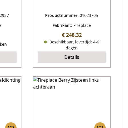
2957
Productnummer:
01023705
e
Fabrikant:
Fireplace
Normale prijs:
€ 248,32
ijs:
Beschikbaar, levertijd: 4-6
eken
dagen
Details