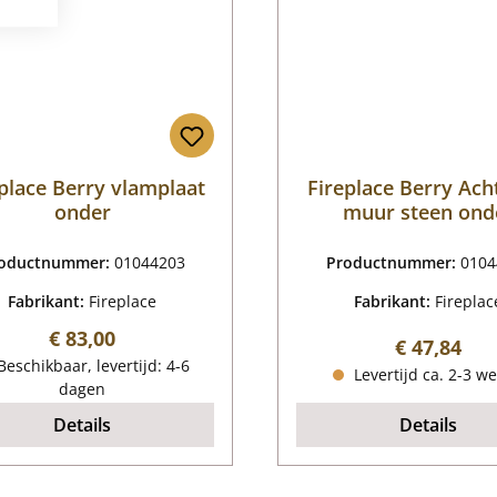
place Berry vlamplaat
Fireplace Berry Ach
onder
muur steen ond
oductnummer:
01044203
Productnummer:
0104
Fabrikant:
Fireplace
Fabrikant:
Fireplac
Normale prijs:
€ 83,00
Normale pr
€ 47,84
eschikbaar, levertijd: 4-6
Levertijd ca. 2-3 w
dagen
Details
Details