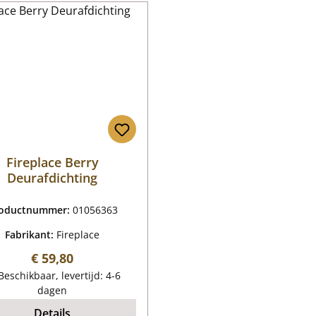
Fireplace Berry
Deurafdichting
oductnummer:
01056363
Fabrikant:
Fireplace
Normale prijs:
€ 59,80
eschikbaar, levertijd: 4-6
dagen
Details