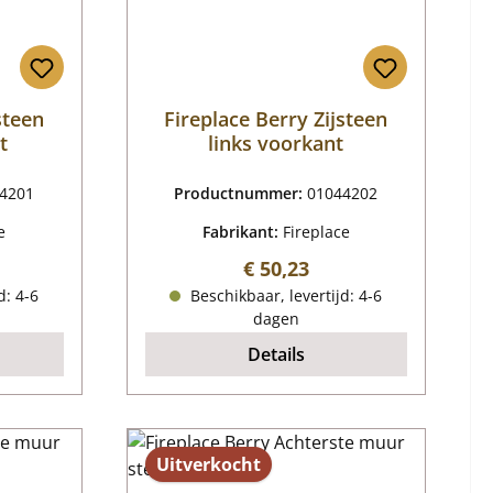
steen
Fireplace Berry Zijsteen
t
links voorkant
4201
Productnummer:
01044202
e
Fabrikant:
Fireplace
ijs:
Normale prijs:
€ 50,23
d: 4-6
Beschikbaar, levertijd: 4-6
dagen
Details
Uitverkocht