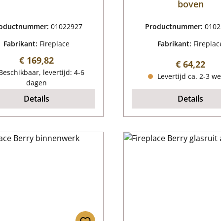
boven
oductnummer:
01022927
Productnummer:
0102
Fabrikant:
Fireplace
Fabrikant:
Fireplac
Normale prijs:
€ 169,82
Normale pr
€ 64,22
eschikbaar, levertijd: 4-6
Levertijd ca. 2-3 w
dagen
Details
Details