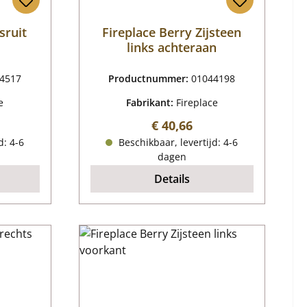
sruit
Fireplace Berry Zijsteen
links achteraan
4517
Productnummer:
01044198
e
Fabrikant:
Fireplace
ijs:
Normale prijs:
€ 40,66
d: 4-6
Beschikbaar, levertijd: 4-6
dagen
Details