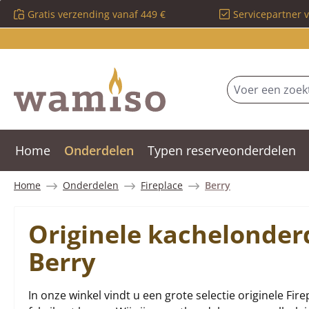
Gratis verzending vanaf 449 €
Servicepartner 
 naar de hoofdinhoud
Ga naar de zoekopdracht
Ga naar de hoofdnavigatie
Home
Onderdelen
Typen reserveonderdelen
Home
Onderdelen
Fireplace
Berry
Originele kachelonder
Berry
In onze winkel vindt u een grote selectie originele Fir