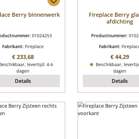
place Berry binnenwerk
Fireplace Berry gla
afdichting
oductnummer:
01024253
Productnummer:
0102
Fabrikant:
Fireplace
Fabrikant:
Fireplac
Normale prijs:
Normale pr
€ 233,68
€ 44,29
eschikbaar, levertijd: 4-6
Beschikbaar, levertij
dagen
dagen
Details
Details