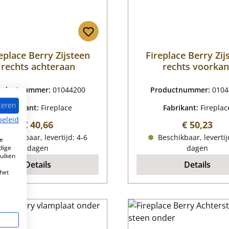
eplace Berry Zijsteen
Fireplace Berry Zij
rechts achteraan
rechts voorkan
oductnummer:
01044200
Productnummer:
0104
teren
Fabrikant:
Fireplace
Fabrikant:
Fireplac
beleid
Normale prijs:
Normale pr
€ 40,66
€ 50,23
eschikbaar, levertijd: 4-6
Beschikbaar, levertij
e
dige
dagen
dagen
ruiken
Details
Details
het