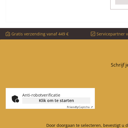
Gratis verzending vanaf 449 €
Servicepartner 
Schrijf 
Anti-robotverificatie
Klik om te starten
Friendly
Captcha ⇗
Door doorgaan te selecteren, bevestigt u 