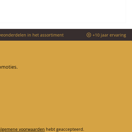
veonderdelen in het assortiment
+10 jaar ervaring
romoties.
algemene voorwaarden
hebt geaccepteerd.