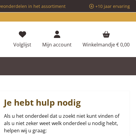
veonderdelen in het assortiment
+10 jaar ervaring
Je hebt 0 items op je verlanglijstje
Volglijst
Mijn account
Winkelmandje
€ 0,00
Je hebt hulp nodig
Als u het onderdeel dat u zoekt niet kunt vinden of
als u niet zeker weet welk onderdeel u nodig hebt,
helpen wij u graag: