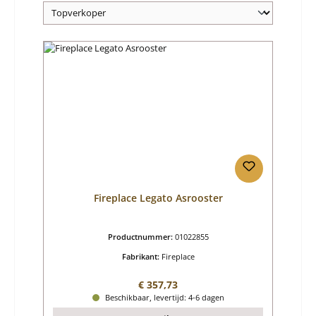
Fireplace Legato Asrooster
Productnummer:
01022855
Fabrikant:
Fireplace
Normale prijs:
€ 357,73
Beschikbaar, levertijd: 4-6 dagen