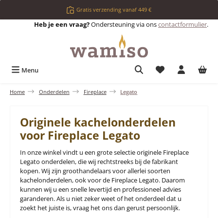
Ga naar de hoofdinhoud
Gratis verzending vanaf 449 €
Heb je een vraag?
Ondersteuning via ons
contactformulier
.
Je hebt 0 items op 
Menu
Home
Onderdelen
Fireplace
Legato
Originele kachelonderdelen
voor Fireplace Legato
In onze winkel vindt u een grote selectie originele Fireplace
Legato onderdelen, die wij rechtstreeks bij de fabrikant
kopen. Wij zijn groothandelaars voor allerlei soorten
kachelonderdelen, ook voor de Fireplace Legato. Daarom
kunnen wij u een snelle levertijd en professioneel advies
garanderen. Als u niet zeker weet of het onderdeel dat u
zoekt het juiste is, vraag het ons dan gerust persoonlijk.