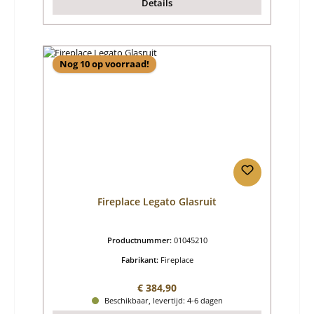
Details
Nog 10 op voorraad!
Fireplace Legato Glasruit
Productnummer:
01045210
Fabrikant:
Fireplace
Normale prijs:
€ 384,90
Beschikbaar, levertijd: 4-6 dagen