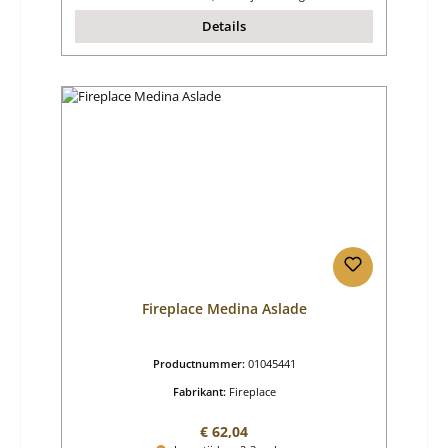
Details
Fireplace Medina Aslade
Productnummer:
01045441
Fabrikant:
Fireplace
Normale prijs:
€ 62,04