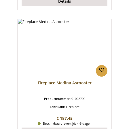
Details
Fireplace Medina Asrooster
Productnummer:
01022700
Fabrikant:
Fireplace
Normale prijs:
€ 187,45
Beschikbaar, levertijd: 4-6 dagen