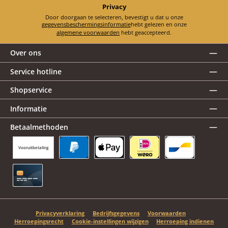
Privacy
Door doorgaan te selecteren, bevestigt u dat u onze
gegevensbeschermingsinformatie
hebt gelezen en onze
algemene voorwaarden
hebt geaccepteerd.
Over ons
Service hotline
Shopservice
Informatie
Betaalmethoden
Vooruitbetaling
PayPal
Apple Pay
iDEAL | Wero
Bancontact
Creditcard
Privacyverklaring
Bedrijfsgegevens
Voorwaarden
Herroepingsrecht
Cookie-instellingen wijzigen
Herroeping indienen