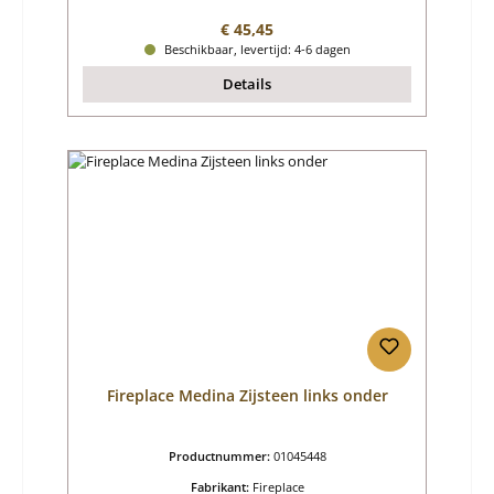
Normale prijs:
€ 45,45
Beschikbaar, levertijd: 4-6 dagen
Details
Fireplace Medina Zijsteen links onder
Productnummer:
01045448
Fabrikant:
Fireplace