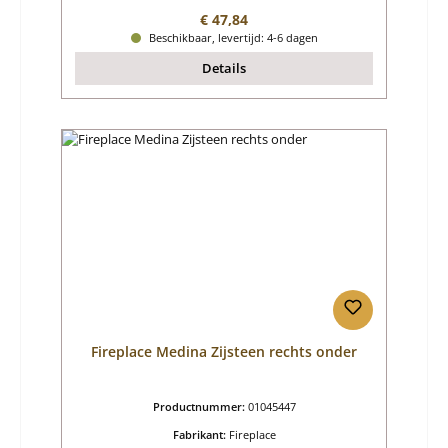
Normale prijs:
€ 47,84
Beschikbaar, levertijd: 4-6 dagen
Details
Fireplace Medina Zijsteen rechts onder
Productnummer:
01045447
Fabrikant:
Fireplace