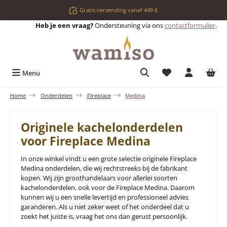
Ga naar de hoofdinhoud
Gratis verzending vanaf 449 €
Heb je een vraag?
Ondersteuning via ons
contactformulier
.
Je hebt 0 items op 
Menu
Home
Onderdelen
Fireplace
Medina
Originele kachelonderdelen
voor Fireplace Medina
In onze winkel vindt u een grote selectie originele Fireplace
Medina onderdelen, die wij rechtstreeks bij de fabrikant
kopen. Wij zijn groothandelaars voor allerlei soorten
kachelonderdelen, ook voor de Fireplace Medina. Daarom
kunnen wij u een snelle levertijd en professioneel advies
garanderen. Als u niet zeker weet of het onderdeel dat u
zoekt het juiste is, vraag het ons dan gerust persoonlijk.