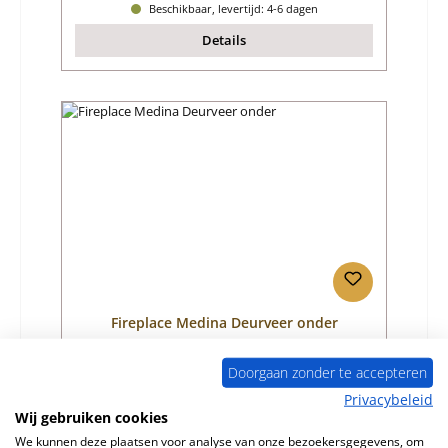
Beschikbaar, levertijd: 4-6 dagen
Details
Fireplace Medina Deurveer onder
Doorgaan zonder te accepteren
Productnummer:
01045443
Privacybeleid
Fabrikant:
Fireplace
Wij gebruiken cookies
We kunnen deze plaatsen voor analyse van onze bezoekersgegevens, om
Normale prijs:
€ 42,69