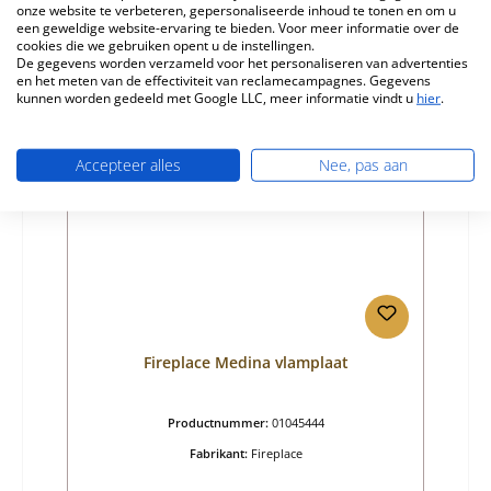
onze website te verbeteren, gepersonaliseerde inhoud te tonen en om u
Beschikbaar, levertijd: 4-6 dagen
een geweldige website-ervaring te bieden. Voor meer informatie over de
cookies die we gebruiken opent u de instellingen.
Details
De gegevens worden verzameld voor het personaliseren van advertenties
en het meten van de effectiviteit van reclamecampagnes. Gegevens
kunnen worden gedeeld met Google LLC, meer informatie vindt u
hier
.
Accepteer alles
Nee, pas aan
Fireplace Medina vlamplaat
Productnummer:
01045444
Fabrikant:
Fireplace