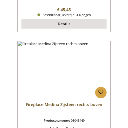
Normale prijs:
€ 45,45
Beschikbaar, levertijd: 4-6 dagen
Details
Fireplace Medina Zijsteen rechts boven
Productnummer:
01045449