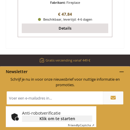
Fabrikant:
Fireplace
Normale prijs:
€ 47,84
Beschikbaar, levertijd: 4-6 dagen
Details
Gratis verzending vanaf 449 €
Newsletter
Schrijf je nu in voor onze nieuwsbrief voor nuttige informatie en
promoties.
E-
mailadres
*
Anti-robotverificatie
Klik om te starten
Friendly
Captcha ⇗