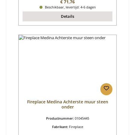
Normale prijs:
€ 71,76
Beschikbaar, levertijd: 4-6 dagen
Details
Fireplace Medina Achterste muur steen
onder
Productnummer:
01045445
Fabrikant:
Fireplace