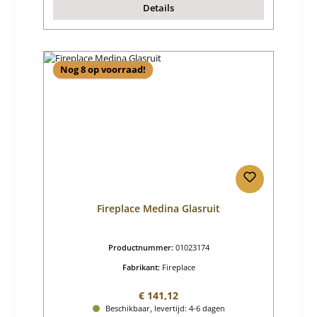
Details
Nog 8 op voorraad!
Fireplace Medina Glasruit
Productnummer:
01023174
Fabrikant:
Fireplace
Normale prijs:
€ 141,12
Beschikbaar, levertijd: 4-6 dagen