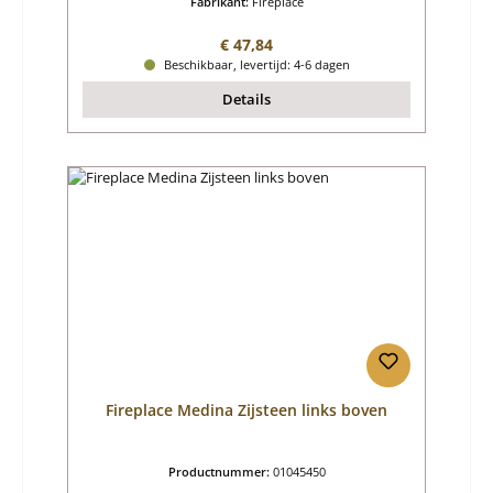
Fabrikant:
Fireplace
Normale prijs:
€ 47,84
Beschikbaar, levertijd: 4-6 dagen
Details
Fireplace Medina Zijsteen links boven
Productnummer:
01045450