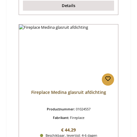
Details
Fireplace Medina glasruit afdichting
Productnummer:
01024557
Fabrikant:
Fireplace
Normale prijs:
€ 44,29
Beschikbaar, levertijd: 4-6 dagen