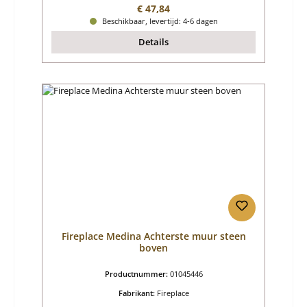
Normale prijs:
€ 47,84
Beschikbaar, levertijd: 4-6 dagen
Details
Fireplace Medina Achterste muur steen
boven
Productnummer:
01045446
Fabrikant:
Fireplace