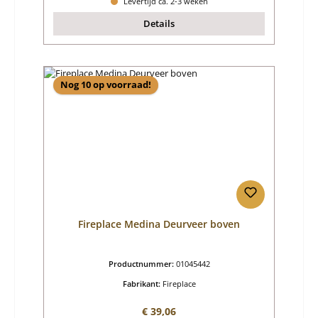
Levertijd ca. 2-3 weken
Details
Nog 10 op voorraad!
Fireplace Medina Deurveer boven
Productnummer:
01045442
Fabrikant:
Fireplace
Normale prijs:
€ 39,06