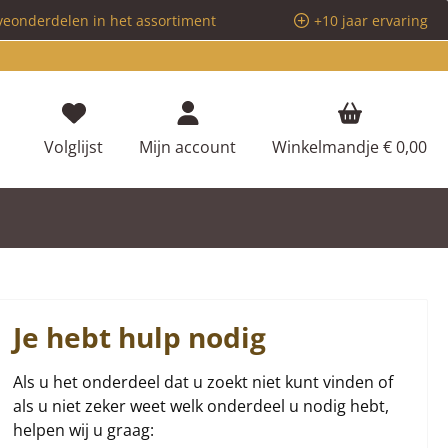
veonderdelen in het assortiment
+10 jaar ervaring
Je hebt 0 items op je verlanglijstje
Volglijst
Mijn account
Winkelmandje
€ 0,00
Je hebt hulp nodig
Als u het onderdeel dat u zoekt niet kunt vinden of
als u niet zeker weet welk onderdeel u nodig hebt,
helpen wij u graag: