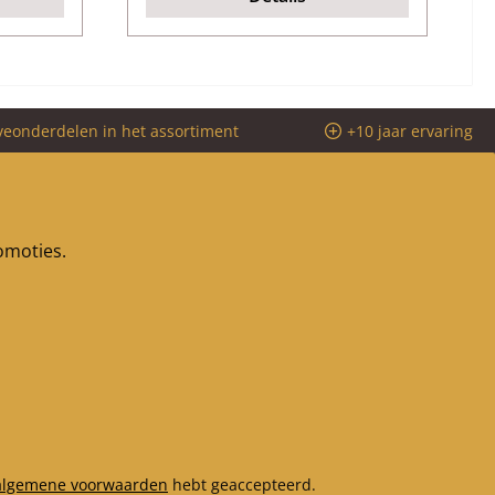
veonderdelen in het assortiment
+10 jaar ervaring
romoties.
algemene voorwaarden
hebt geaccepteerd.