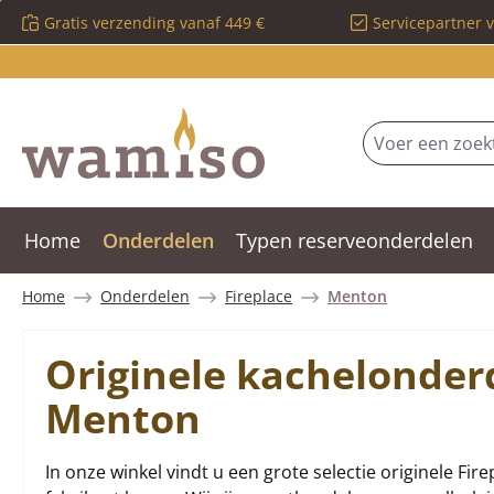
Gratis verzending vanaf 449 €
Servicepartner 
 naar de hoofdinhoud
Ga naar de zoekopdracht
Ga naar de hoofdnavigatie
Home
Onderdelen
Typen reserveonderdelen
Home
Onderdelen
Fireplace
Menton
Originele kachelonder
Menton
In onze winkel vindt u een grote selectie originele Fir