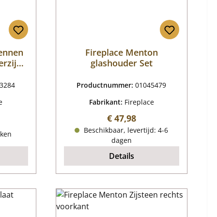
Pennen
Fireplace Menton
erzijde
glashouder Set
mer
3284
Productnummer:
01045479
e
Fabrikant:
Fireplace
Normale prijs:
€ 47,98
ijs:
Beschikbaar, levertijd: 4-6
eken
dagen
Details