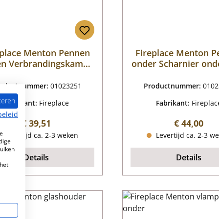
eplace Menton Pennen
Fireplace Menton 
n Verbrandingskamer
onder Scharnier ond
Bovenste scharnier
Verbrandingska
oductnummer:
01023251
Productnummer:
0102
teren
Fabrikant:
Fireplace
Fabrikant:
Fireplac
beleid
Normale prijs:
Normale pr
€ 39,51
€ 44,00
e
Levertijd ca. 2-3 weken
Levertijd ca. 2-3 w
dige
ruiken
Details
Details
het