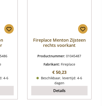
on
Fireplace Menton Zijsteen
r
rechts voorkant
5486
Productnummer:
01045487
e
Fabrikant:
Fireplace
ijs:
Normale prijs:
€ 50,23
d: 4-6
Beschikbaar, levertijd: 4-6
dagen
Details