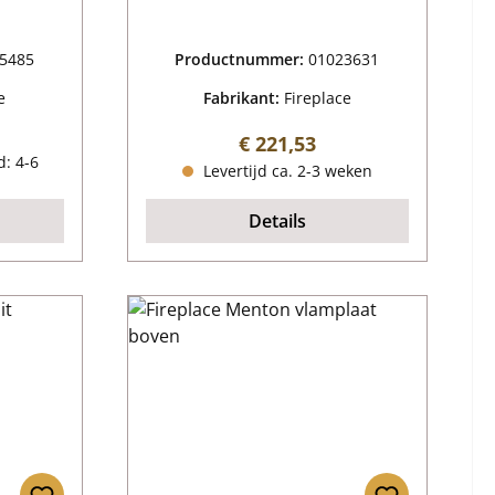
5485
Productnummer:
01023631
e
Fabrikant:
Fireplace
ijs:
Normale prijs:
€ 221,53
d: 4-6
Levertijd ca. 2-3 weken
Details