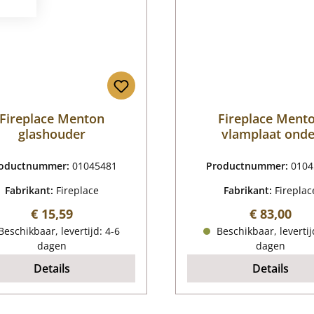
Fireplace Menton
Fireplace Ment
glashouder
vlamplaat onde
oductnummer:
01045481
Productnummer:
0104
Fabrikant:
Fireplace
Fabrikant:
Fireplac
Normale prijs:
Normale pr
€ 15,59
€ 83,00
eschikbaar, levertijd: 4-6
Beschikbaar, levertij
dagen
dagen
Details
Details