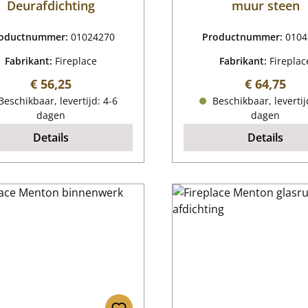
Deurafdichting
muur steen
oductnummer:
01024270
Productnummer:
0104
Fabrikant:
Fireplace
Fabrikant:
Fireplac
Normale prijs:
Normale pr
€ 56,25
€ 64,75
eschikbaar, levertijd: 4-6
Beschikbaar, levertij
dagen
dagen
Details
Details