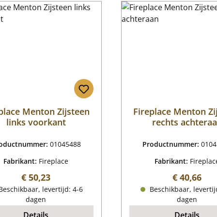
place Menton Zijsteen
Fireplace Menton Zi
links voorkant
rechts achtera
oductnummer:
01045488
Productnummer:
0104
Fabrikant:
Fireplace
Fabrikant:
Fireplac
Normale prijs:
Normale pr
€ 50,23
€ 40,66
eschikbaar, levertijd: 4-6
Beschikbaar, levertij
dagen
dagen
Details
Details