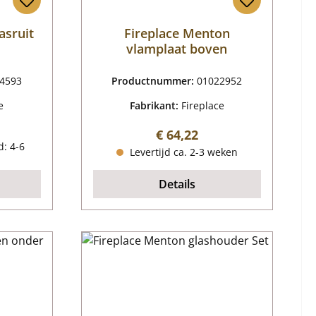
asruit
Fireplace Menton
vlamplaat boven
4593
Productnummer:
01022952
e
Fabrikant:
Fireplace
ijs:
Normale prijs:
€ 64,22
d: 4-6
Levertijd ca. 2-3 weken
Details