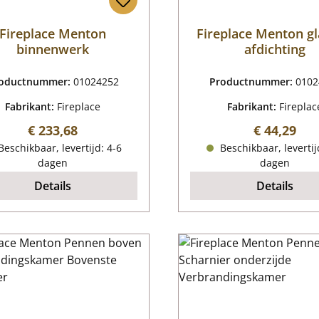
Fireplace Menton
Fireplace Menton gl
binnenwerk
afdichting
oductnummer:
01024252
Productnummer:
0102
Fabrikant:
Fireplace
Fabrikant:
Fireplac
Normale prijs:
Normale pr
€ 233,68
€ 44,29
eschikbaar, levertijd: 4-6
Beschikbaar, levertij
dagen
dagen
Details
Details