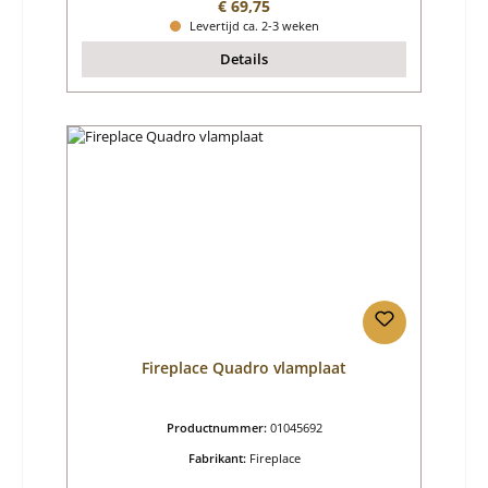
Normale prijs:
€ 69,75
Levertijd ca. 2-3 weken
Details
Fireplace Quadro vlamplaat
Productnummer:
01045692
Fabrikant:
Fireplace