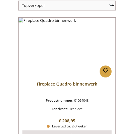
Fireplace Quadro binnenwerk
Productnummer:
01024048
Fabrikant:
Fireplace
Normale prijs:
€ 208,95
Levertijd ca. 2-3 weken