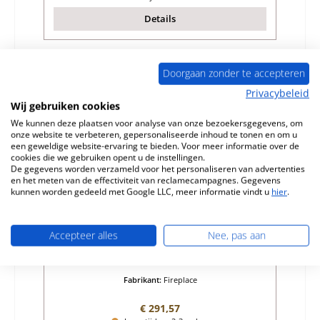
Details
Doorgaan zonder te accepteren
Privacybeleid
Wij gebruiken cookies
We kunnen deze plaatsen voor analyse van onze bezoekersgegevens, om
onze website te verbeteren, gepersonaliseerde inhoud te tonen en om u
een geweldige website-ervaring te bieden. Voor meer informatie over de
cookies die we gebruiken opent u de instellingen.
De gegevens worden verzameld voor het personaliseren van advertenties
en het meten van de effectiviteit van reclamecampagnes. Gegevens
kunnen worden gedeeld met Google LLC, meer informatie vindt u
hier
.
Fireplace Quadro Glasruit
Accepteer alles
Nee, pas aan
Productnummer:
01023550
Fabrikant:
Fireplace
Normale prijs:
€ 291,57