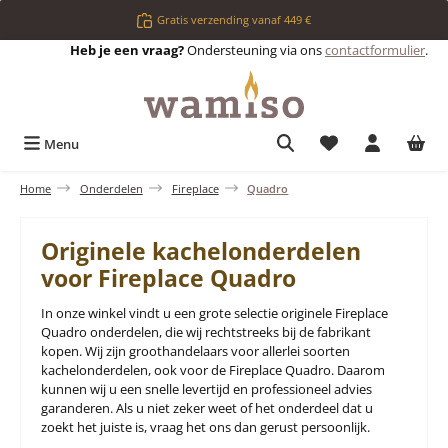
Ga naar de hoofdinhoud
Gratis verzending vanaf 449 €
Heb je een vraag?
Ondersteuning via ons
contactformulier
.
Je hebt 0 items op 
Menu
Home
Onderdelen
Fireplace
Quadro
Originele kachelonderdelen
voor Fireplace Quadro
In onze winkel vindt u een grote selectie originele Fireplace
Quadro onderdelen, die wij rechtstreeks bij de fabrikant
kopen. Wij zijn groothandelaars voor allerlei soorten
kachelonderdelen, ook voor de Fireplace Quadro. Daarom
kunnen wij u een snelle levertijd en professioneel advies
garanderen. Als u niet zeker weet of het onderdeel dat u
zoekt het juiste is, vraag het ons dan gerust persoonlijk.