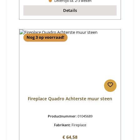
Levertijd ca. 2-3 weken
Details
Nog 3 op voorraad!
Fireplace Quadro Achterste muur steen
Productnummer:
01045689
Fabrikant:
Fireplace
Normale prijs:
€ 64,58