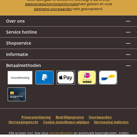
gegevensbeschermingsinformatie
hebt gelezen en onze
algemene voorwaarden
hebt geaccepteerd.
Over ons
Service hotline
Shopservice
Informatie
Betaalmethoden
Vooruitbetaling
PayPal
Apple Pay
iDEAL | Wero
Bancontact
Creditcard
Privacyverklaring
Bedrijfsgegevens
Voorwaarden
Herroepingsrecht
Cookie-instellingen wijzigen
Herroeping indienen
Alle prijzen incl. btw plus
verzendkosten
en eventuele bezorgkosten, indien