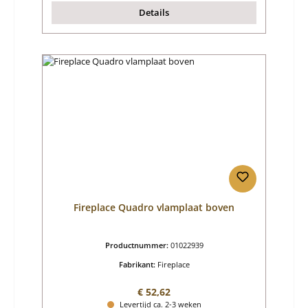
Details
Fireplace Quadro vlamplaat boven
Productnummer:
01022939
Fabrikant:
Fireplace
Normale prijs:
€ 52,62
Levertijd ca. 2-3 weken