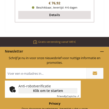
Normale prijs:
€ 76,92
Beschikbaar, levertijd: 4-6 dagen
Details
Gratis verzending vanaf 449 €
Newsletter
Schrijf je nu in voor onze nieuwsbrief voor nuttige informatie en
promoties.
E-
mailadres
*
Anti-robotverificatie
Klik om te starten
Friendly
Captcha ⇗
Privacy
Door doorgaan te selecteren, bevestigt u dat u onze