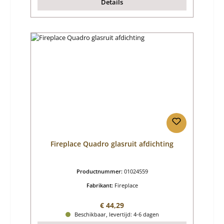
Details
Fireplace Quadro glasruit afdichting
Productnummer:
01024559
Fabrikant:
Fireplace
Normale prijs:
€ 44,29
Beschikbaar, levertijd: 4-6 dagen