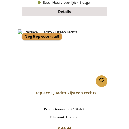
Beschikbaar, levertijd: 4-6 dagen
Details
Nog 6 op voorraad!
Fireplace Quadro Zijsteen rechts
Productnummer:
01045690
Fabrikant:
Fireplace
Normale prijs:
€ 69,46