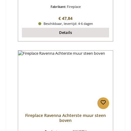
Fabrikant:
Fireplace
Normale prijs:
€ 47,84
Beschikbaar, levertijd: 4-6 dagen
Details
Fireplace Ravenna Achterste muur steen
boven