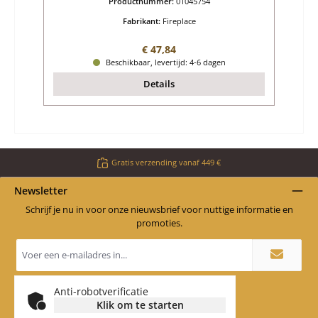
Productnummer:
01045754
Fabrikant:
Fireplace
Normale prijs:
€ 47,84
Beschikbaar, levertijd: 4-6 dagen
Details
Gratis verzending vanaf 449 €
Newsletter
Schrijf je nu in voor onze nieuwsbrief voor nuttige informatie en
promoties.
E-
mailadres
*
Anti-robotverificatie
Klik om te starten