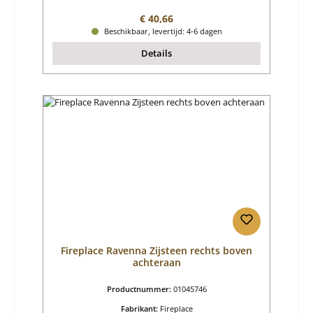
Normale prijs:
€ 40,66
Beschikbaar, levertijd: 4-6 dagen
Details
Fireplace Ravenna Zijsteen rechts boven
achteraan
Productnummer:
01045746
Fabrikant:
Fireplace