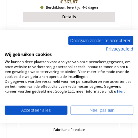
Normale prijs:
€ 363,87
Beschikbaar, levertijd: 4-6 dagen
Details
Doorgaan zonder te accepteren
Privacybeleid
Wij gebruiken cookies
We kunnen deze plaatsen voor analyse van onze bezoekersgegevens, om
onze website te verbeteren, gepersonaliseerde inhoud te tonen en om u
een geweldige website-ervaring te bieden. Voor meer informatie over de
cookies die we gebruiken opent u de instellingen.
De gegevens worden verzameld voor het personaliseren van advertenties
en het meten van de effectiviteit van reclamecampagnes. Gegevens
kunnen worden gedeeld met Google LLC, meer informatie vindt u
hier
.
Fireplace Ravenna vlamplaat midden
Accepteer alles
Nee, pas aan
Productnummer:
01045743
Fabrikant:
Fireplace