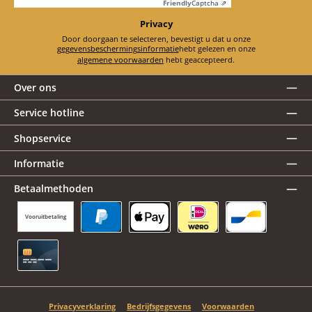
Friendly
Captcha ⇗
Privacy
Door doorgaan te selecteren, bevestigt u dat u onze
gegevensbeschermingsinformatie
hebt gelezen en onze
algemene voorwaarden
hebt geaccepteerd.
Over ons
Service hotline
Shopservice
Informatie
Betaalmethoden
Vooruitbetaling
PayPal
Apple Pay
iDEAL | Wero
Bancontact
Creditcard
Privacyverklaring
Bedrijfsgegevens
Voorwaarden