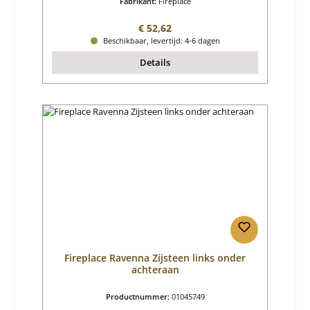
Fabrikant:
Fireplace
Normale prijs:
€ 52,62
Beschikbaar, levertijd: 4-6 dagen
Details
Fireplace Ravenna Zijsteen links onder
achteraan
Productnummer:
01045749