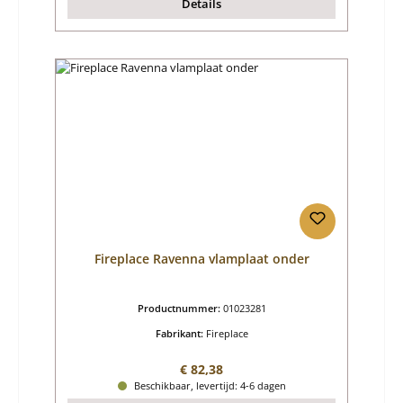
Details
Fireplace Ravenna vlamplaat onder
Productnummer:
01023281
Fabrikant:
Fireplace
Normale prijs:
€ 82,38
Beschikbaar, levertijd: 4-6 dagen