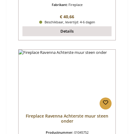
Fabrikant:
Fireplace
Normale prijs:
€ 40,66
Beschikbaar, levertijd: 4-6 dagen
Details
Fireplace Ravenna Achterste muur steen
onder
Productnummer:
01045752