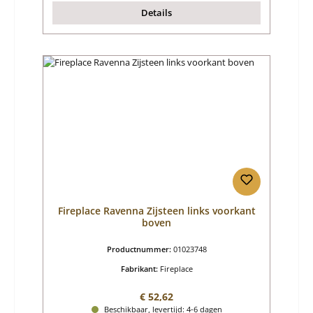
Details
Fireplace Ravenna Zijsteen links voorkant
boven
Productnummer:
01023748
Fabrikant:
Fireplace
Normale prijs:
€ 52,62
Beschikbaar, levertijd: 4-6 dagen