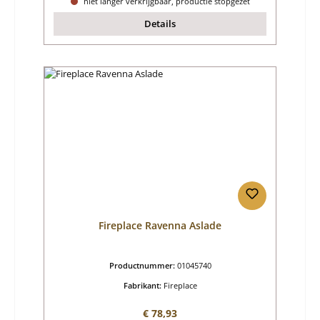
niet langer verkrijgbaar, productie stopgezet
Details
Fireplace Ravenna Aslade
Productnummer:
01045740
Fabrikant:
Fireplace
Normale prijs:
€ 78,93