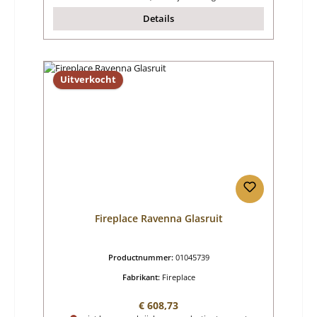
Details
Uitverkocht
Fireplace Ravenna Glasruit
Productnummer:
01045739
Fabrikant:
Fireplace
Normale prijs:
€ 608,73