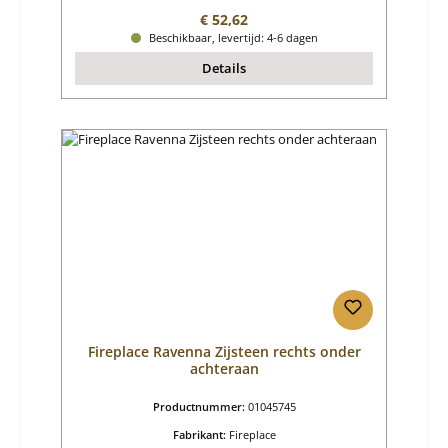
Normale prijs:
€ 52,62
Beschikbaar, levertijd: 4-6 dagen
Details
Fireplace Ravenna Zijsteen rechts onder
achteraan
Productnummer:
01045745
Fabrikant:
Fireplace