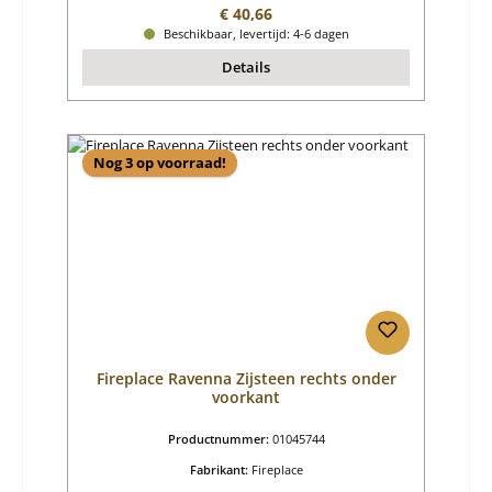
Normale prijs:
€ 40,66
Beschikbaar, levertijd: 4-6 dagen
Details
Nog 3 op voorraad!
Fireplace Ravenna Zijsteen rechts onder
voorkant
Productnummer:
01045744
Fabrikant:
Fireplace