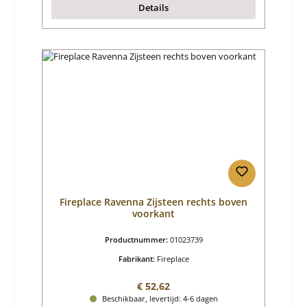
Details
Fireplace Ravenna Zijsteen rechts boven
voorkant
Productnummer:
01023739
Fabrikant:
Fireplace
Normale prijs:
€ 52,62
Beschikbaar, levertijd: 4-6 dagen