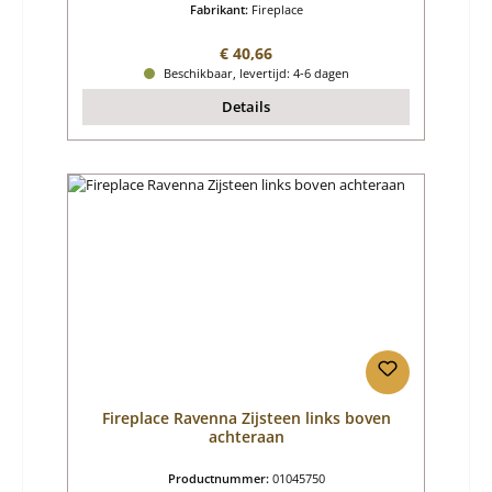
Fabrikant:
Fireplace
Normale prijs:
€ 40,66
Beschikbaar, levertijd: 4-6 dagen
Details
Fireplace Ravenna Zijsteen links boven
achteraan
Productnummer:
01045750