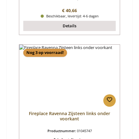
Normale prijs:
€ 40,66
Beschikbaar, levertijd: 4-6 dagen
Details
Nog 3 op voorraad!
Fireplace Ravenna Zijsteen links onder
voorkant
Productnummer:
01045747