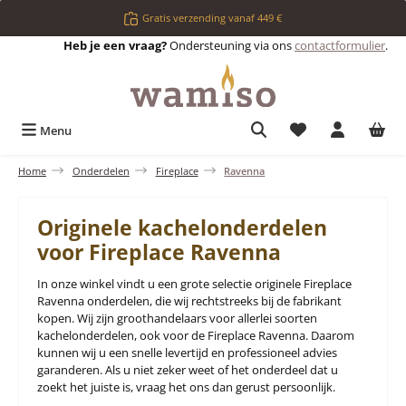
Ga naar de hoofdinhoud
Gratis verzending vanaf 449 €
Heb je een vraag?
Ondersteuning via ons
contactformulier
.
Je hebt 0 items op 
Menu
Home
Onderdelen
Fireplace
Ravenna
Originele kachelonderdelen
voor Fireplace Ravenna
In onze winkel vindt u een grote selectie originele Fireplace
Ravenna onderdelen, die wij rechtstreeks bij de fabrikant
kopen. Wij zijn groothandelaars voor allerlei soorten
kachelonderdelen, ook voor de Fireplace Ravenna. Daarom
kunnen wij u een snelle levertijd en professioneel advies
garanderen. Als u niet zeker weet of het onderdeel dat u
zoekt het juiste is, vraag het ons dan gerust persoonlijk.