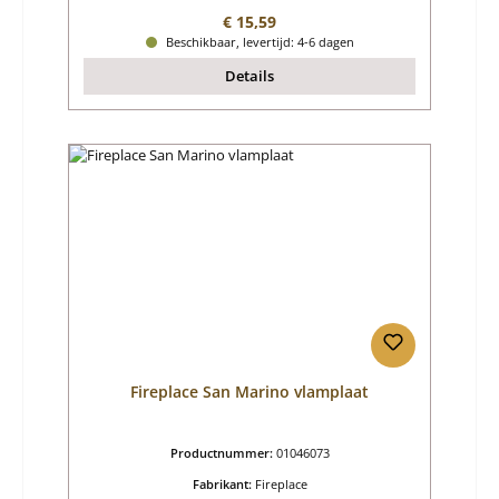
Normale prijs:
€ 15,59
Beschikbaar, levertijd: 4-6 dagen
Details
Fireplace San Marino vlamplaat
Productnummer:
01046073
Fabrikant:
Fireplace