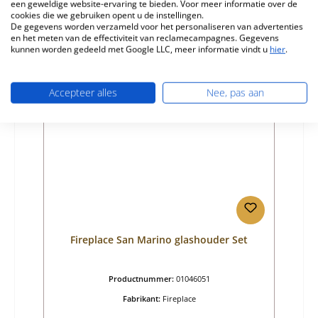
Normale prijs:
€ 62,04
een geweldige website-ervaring te bieden. Voor meer informatie over de
cookies die we gebruiken opent u de instellingen.
Levertijd ca. 2-3 weken
De gegevens worden verzameld voor het personaliseren van advertenties
en het meten van de effectiviteit van reclamecampagnes. Gegevens
Details
kunnen worden gedeeld met Google LLC, meer informatie vindt u
hier
.
Accepteer alles
Nee, pas aan
Fireplace San Marino glashouder Set
Productnummer:
01046051
Fabrikant:
Fireplace