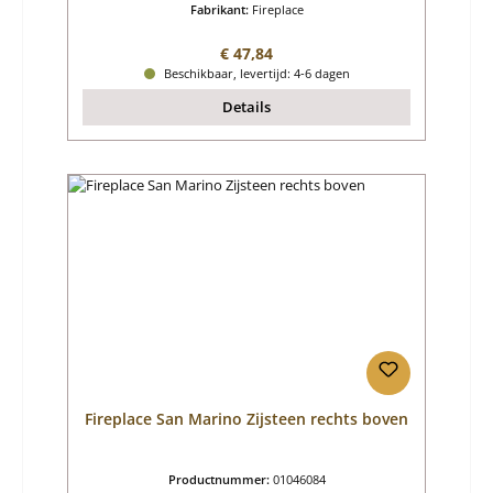
Fabrikant:
Fireplace
Normale prijs:
€ 47,84
Beschikbaar, levertijd: 4-6 dagen
Details
Fireplace San Marino Zijsteen rechts boven
Productnummer:
01046084