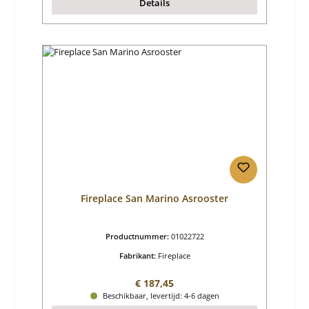
Details
Fireplace San Marino Asrooster
Productnummer:
01022722
Fabrikant:
Fireplace
Normale prijs:
€ 187,45
Beschikbaar, levertijd: 4-6 dagen