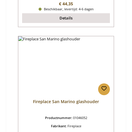
Normale prijs:
€ 44,35
Beschikbaar, levertijd: 4-6 dagen
Details
Fireplace San Marino glashouder
Productnummer:
01046052
Fabrikant:
Fireplace