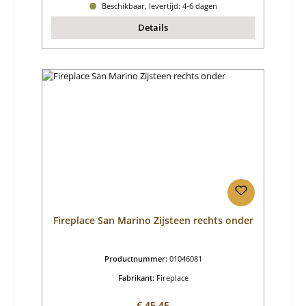
Beschikbaar, levertijd: 4-6 dagen
Details
Fireplace San Marino Zijsteen rechts onder
Productnummer:
01046081
Fabrikant:
Fireplace
Normale prijs:
€ 45,45