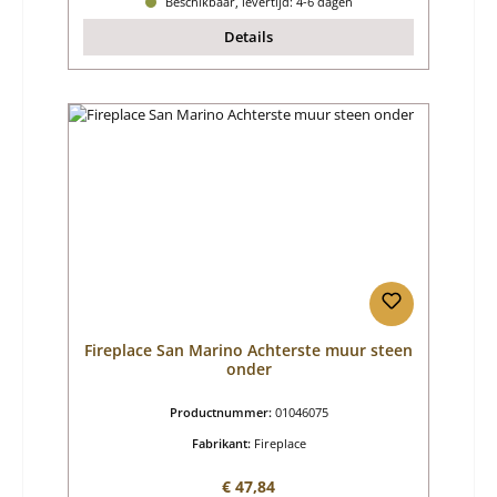
Beschikbaar, levertijd: 4-6 dagen
Details
Fireplace San Marino Achterste muur steen
onder
Productnummer:
01046075
Fabrikant:
Fireplace
Normale prijs:
€ 47,84