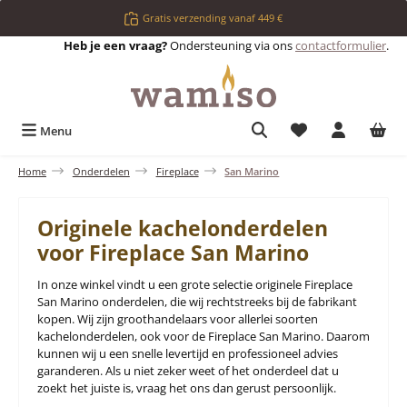
Ga naar de hoofdinhoud
Gratis verzending vanaf 449 €
Heb je een vraag?
Ondersteuning via ons
contactformulier
.
Je hebt 0 items op 
Menu
Home
Onderdelen
Fireplace
San Marino
Originele kachelonderdelen
voor Fireplace San Marino
In onze winkel vindt u een grote selectie originele Fireplace
San Marino onderdelen, die wij rechtstreeks bij de fabrikant
kopen. Wij zijn groothandelaars voor allerlei soorten
kachelonderdelen, ook voor de Fireplace San Marino. Daarom
kunnen wij u een snelle levertijd en professioneel advies
garanderen. Als u niet zeker weet of het onderdeel dat u
zoekt het juiste is, vraag het ons dan gerust persoonlijk.