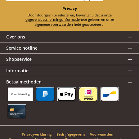
Privacy
Door doorgaan te selecteren, bevestigt u dat u onze
gegevensbeschermingsinformatie
hebt gelezen en onze
algemene voorwaarden
hebt geaccepteerd.
Over ons
Service hotline
Shopservice
Informatie
Betaalmethoden
Vooruitbetaling
PayPal
Apple Pay
iDEAL | Wero
Bancontact
Creditcard
Privacyverklaring
Bedrijfsgegevens
Voorwaarden