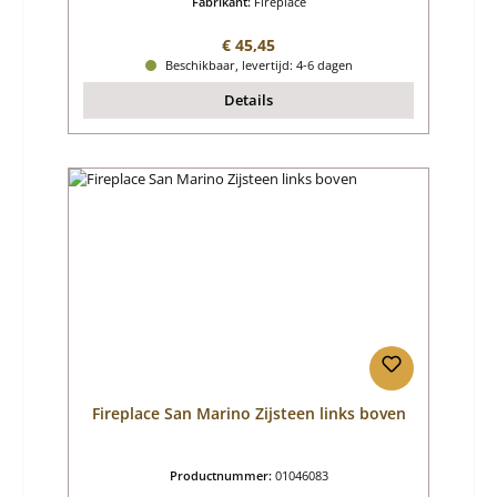
Fabrikant:
Fireplace
Normale prijs:
€ 45,45
Beschikbaar, levertijd: 4-6 dagen
Details
Fireplace San Marino Zijsteen links boven
Productnummer:
01046083