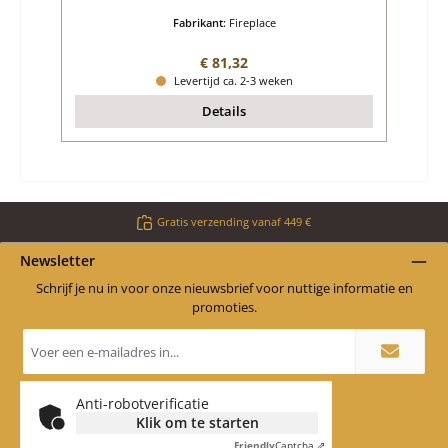
Fabrikant:
Fireplace
Normale prijs:
€ 81,32
Levertijd ca. 2-3 weken
Details
Gratis verzending vanaf 449 €
Newsletter
Schrijf je nu in voor onze nieuwsbrief voor nuttige informatie en
promoties.
E-
mailadres
*
Anti-robotverificatie
Klik om te starten
Friendly
Captcha ⇗