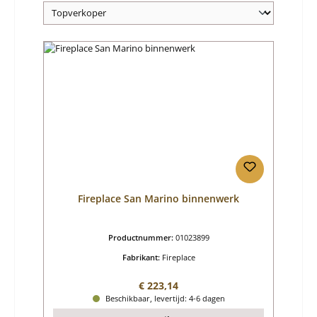
Fireplace San Marino binnenwerk
Productnummer:
01023899
Fabrikant:
Fireplace
Normale prijs:
€ 223,14
Beschikbaar, levertijd: 4-6 dagen