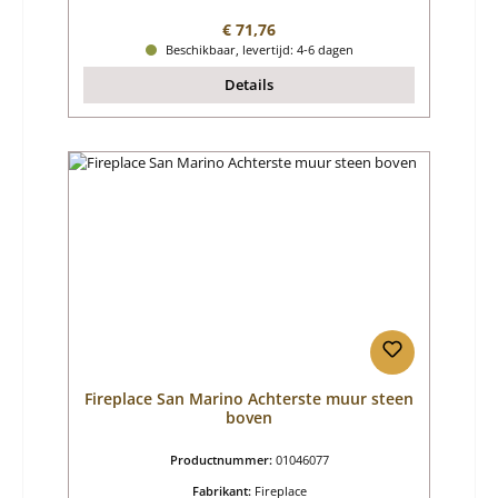
Normale prijs:
€ 71,76
Beschikbaar, levertijd: 4-6 dagen
Details
Fireplace San Marino Achterste muur steen
boven
Productnummer:
01046077
Fabrikant:
Fireplace