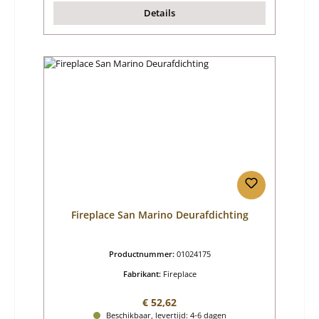
Details
Fireplace San Marino Deurafdichting
Productnummer:
01024175
Fabrikant:
Fireplace
Normale prijs:
€ 52,62
Beschikbaar, levertijd: 4-6 dagen