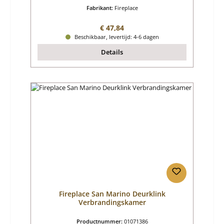
Fabrikant:
Fireplace
Normale prijs:
€ 47,84
Beschikbaar, levertijd: 4-6 dagen
Details
Fireplace San Marino Deurklink
Verbrandingskamer
Productnummer:
01071386