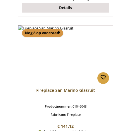
Details
Nog 8 op voorraad!
Fireplace San Marino Glasruit
Productnummer:
01046048
Fabrikant:
Fireplace
Normale prijs:
€ 141,12