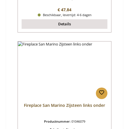
Normale prijs:
€ 47,84
Beschikbaar, levertijd: 4-6 dagen
Details
Fireplace San Marino Zijsteen links onder
Productnummer:
01046079