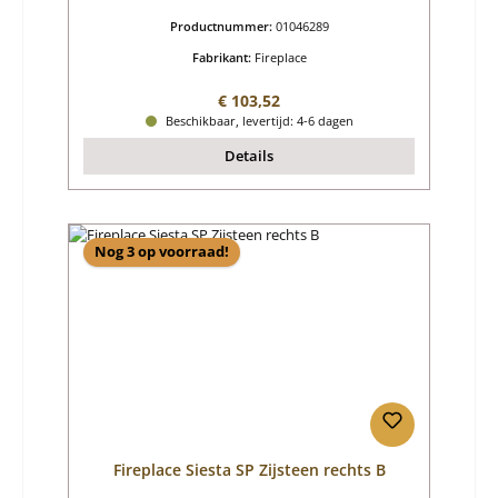
Productnummer:
01046289
Fabrikant:
Fireplace
Normale prijs:
€ 103,52
Beschikbaar, levertijd: 4-6 dagen
Details
Nog 3 op voorraad!
Fireplace Siesta SP Zijsteen rechts B