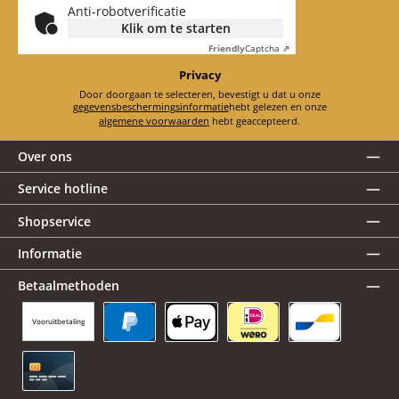
Anti-robotverificatie
Klik om te starten
Friendly
Captcha ⇗
Privacy
Door doorgaan te selecteren, bevestigt u dat u onze
gegevensbeschermingsinformatie
hebt gelezen en onze
algemene voorwaarden
hebt geaccepteerd.
Over ons
Service hotline
Shopservice
Informatie
Betaalmethoden
Vooruitbetaling
PayPal
Apple Pay
iDEAL | Wero
Bancontact
Creditcard