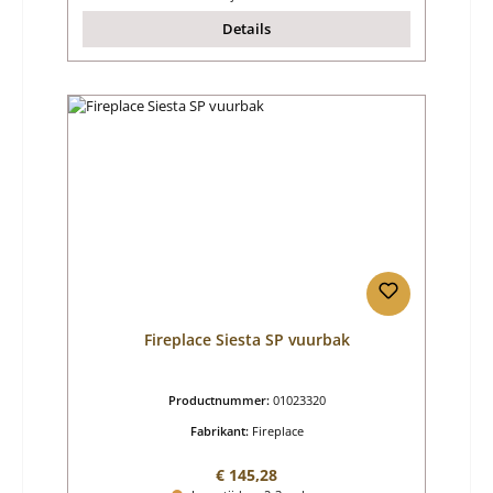
Details
Fireplace Siesta SP vuurbak
Productnummer:
01023320
Fabrikant:
Fireplace
Normale prijs:
€ 145,28