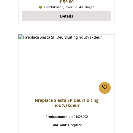
Normale prijs:
€ 59,80
Beschikbaar, levertijd: 4-6 dagen
Details
Fireplace Siesta SP Deursluiting
houtvakdeur
Productnummer:
01023202
Fabrikant:
Fireplace