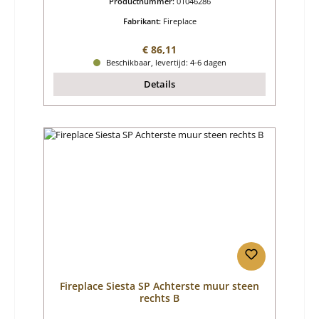
Productnummer:
01046286
Fabrikant:
Fireplace
Normale prijs:
€ 86,11
Beschikbaar, levertijd: 4-6 dagen
Details
Fireplace Siesta SP Achterste muur steen
rechts B