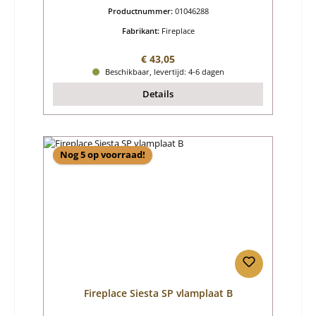
Productnummer:
01046288
Fabrikant:
Fireplace
Normale prijs:
€ 43,05
Beschikbaar, levertijd: 4-6 dagen
Details
Nog 5 op voorraad!
Fireplace Siesta SP vlamplaat B