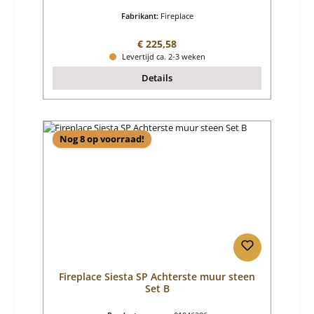
Fabrikant:
Fireplace
Normale prijs:
€ 225,58
Levertijd ca. 2-3 weken
Details
Nog 8 op voorraad!
Fireplace Siesta SP Achterste muur steen
Set B