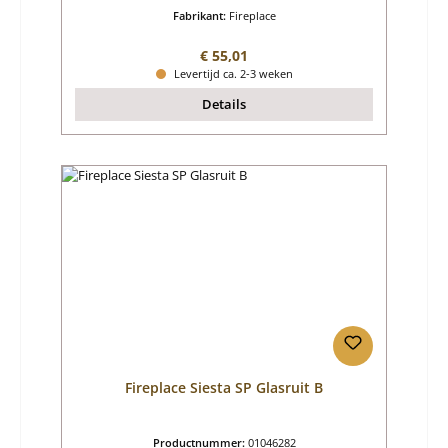
Fabrikant:
Fireplace
Normale prijs:
€ 55,01
Levertijd ca. 2-3 weken
Details
Fireplace Siesta SP Glasruit B
Productnummer:
01046282