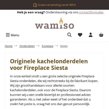
Ga naar de hoofdinhoud
Gratis verzending vanaf 449 €
Heb je een vraag?
Ondersteuning via ons
contactformulier
.
Je hebt 0 items op 
Menu
Home
Onderdelen
Fireplace
Siesta
Originele kachelonderdelen
voor Fireplace Siesta
In onze winkel vindt u een grote selectie originele Fireplace
Siesta onderdelen, die wij rechtstreeks bij de fabrikant kopen.
Wij zijn groothandelaars voor allerlei soorten
kachelonderdelen, ook voor de Fireplace Siesta. Daarom
kunnen wij u een snelle levertijd en professioneel advies
garanderen. Als u niet zeker weet of het onderdeel dat u
zoekt het juiste is, vraag het ons dan gerust persoonlijk.