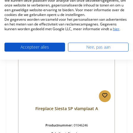
We kunnen deze plaatsen voor analyse van onze bezoekersgegevens, om
onze website te verbeteren, gepersonaliseerde inhoud te tonen en om u
Normale prijs:
€ 109,19
een geweldige website-ervaring te bieden. Voor meer informatie over de
cookies die we gebruiken opent u de instellingen.
Beschikbaar, levertijd: 4-6 dagen
De gegevens worden verzameld voor het personaliseren van advertenties
en het meten van de effectiviteit van reclamecampagnes. Gegevens
Details
kunnen worden gedeeld met Google LLC, meer informatie vindt u
hier
.
Accepteer alles
Nee, pas aan
Nog 1 op voorraad!
Fireplace Siesta SP vlamplaat A
Productnummer:
01046246