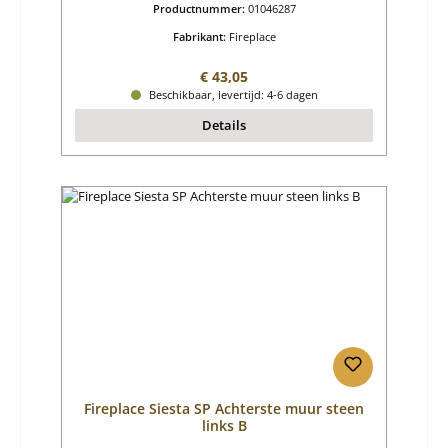
Productnummer:
01046287
Fabrikant:
Fireplace
Normale prijs:
€ 43,05
Beschikbaar, levertijd: 4-6 dagen
Details
Fireplace Siesta SP Achterste muur steen
links B