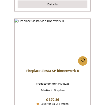
Details
Fireplace Siesta SP binnenwerk B
Productnummer:
01046285
Fabrikant:
Fireplace
Normale prijs:
€ 370,86
Levertijd ca. 2-3 weken