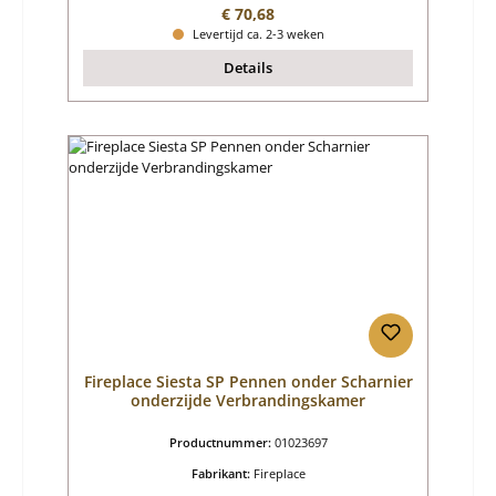
Normale prijs:
€ 70,68
Levertijd ca. 2-3 weken
Details
Fireplace Siesta SP Pennen onder Scharnier
onderzijde Verbrandingskamer
Productnummer:
01023697
Fabrikant:
Fireplace