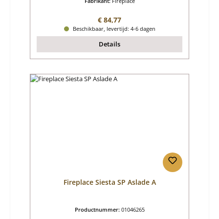
Fabrikant:
Fireplace
Normale prijs:
€ 84,77
Beschikbaar, levertijd: 4-6 dagen
Details
Fireplace Siesta SP Aslade A
Productnummer:
01046265