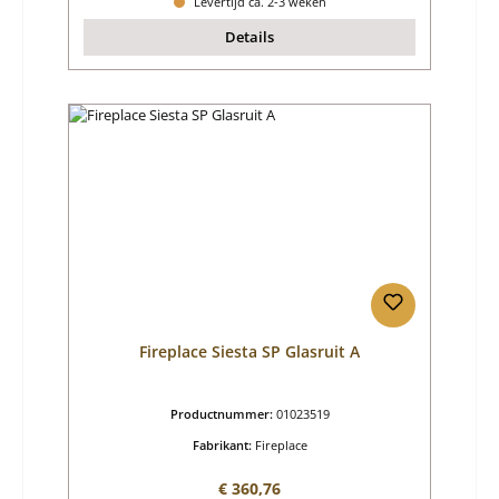
Levertijd ca. 2-3 weken
Details
Fireplace Siesta SP Glasruit A
Productnummer:
01023519
Fabrikant:
Fireplace
Normale prijs:
€ 360,76