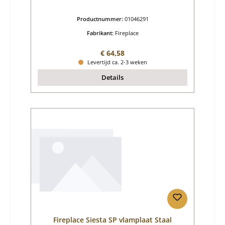
Productnummer:
01046291
Fabrikant:
Fireplace
Normale prijs:
€ 64,58
Levertijd ca. 2-3 weken
Details
Fireplace Siesta SP vlamplaat Staal