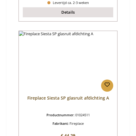
Levertijd ca. 2-3 weken
Details
Fireplace Siesta SP glasruit afdichting A
Productnummer:
01024511
Fabrikant:
Fireplace
Normale prijs:
€ 44,29