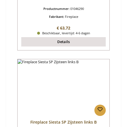
Productnummer:
01046290
Fabrikant:
Fireplace
Normale prijs:
€ 63,72
Beschikbaar, levertijd: 4-6 dagen
Details
Fireplace Siesta SP Zijsteen links B