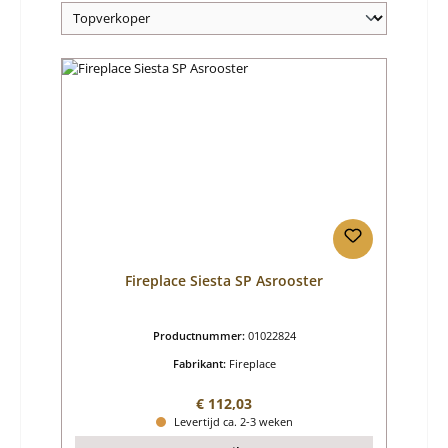
Fireplace Siesta SP Asrooster
Productnummer:
01022824
Fabrikant:
Fireplace
Normale prijs:
€ 112,03
Levertijd ca. 2-3 weken