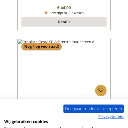
Normale prijs:
€ 44,00
Levertijd ca. 2-3 weken
Details
Nog 4 op voorraad!
Fireplace Siesta SP Achterste muur steen A
Doorgaan zonder te accepteren
Privacybeleid
Productnummer:
01023793
Wij gebruiken cookies
Fabrikant:
Fireplace