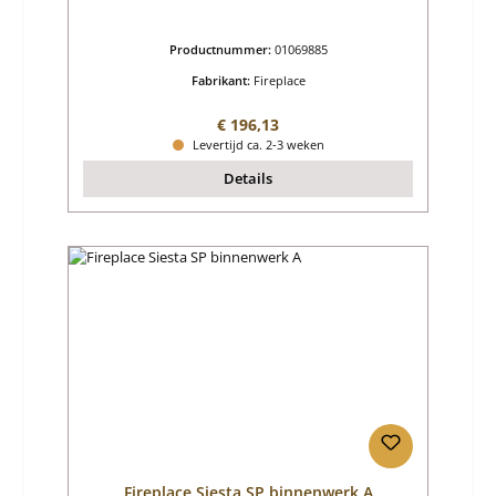
Productnummer:
01069885
Fabrikant:
Fireplace
Normale prijs:
€ 196,13
Levertijd ca. 2-3 weken
Details
Fireplace Siesta SP binnenwerk A