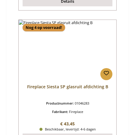
Details
Nog 4 op voorraad!
Fireplace Siesta SP glasruit afdichting B
Productnummer:
01046283
Fabrikant:
Fireplace
Normale prijs:
€ 43,45
Beschikbaar, levertijd: 4-6 dagen