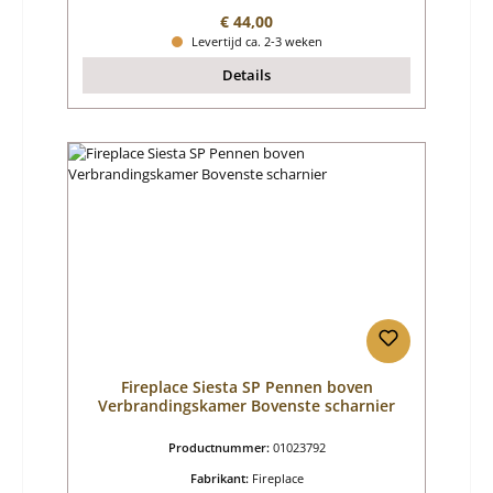
Normale prijs:
€ 44,00
Levertijd ca. 2-3 weken
Details
Fireplace Siesta SP Pennen boven
Verbrandingskamer Bovenste scharnier
Productnummer:
01023792
Fabrikant:
Fireplace