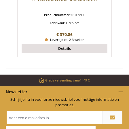
Productnummer:
01069903
Fabrikant:
Fireplace
Normale prijs:
€ 370,86
Levertijd ca. 2-3 weken
Details
Gratis verzending vanaf 449 €
Newsletter
Schrijf je nu in voor onze nieuwsbrief voor nuttige informatie en
promoties.
E-
mailadres
*