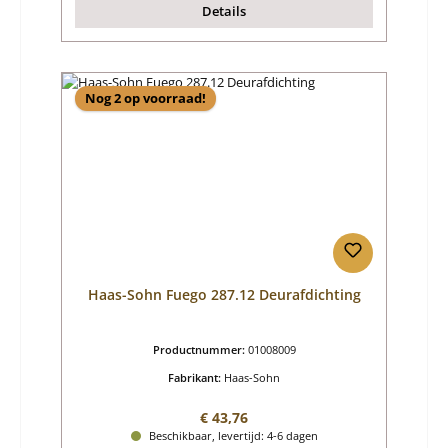
Details
Nog 2 op voorraad!
Haas-Sohn Fuego 287.12 Deurafdichting
Productnummer:
01008009
Fabrikant:
Haas-Sohn
Normale prijs:
€ 43,76
Beschikbaar, levertijd: 4-6 dagen