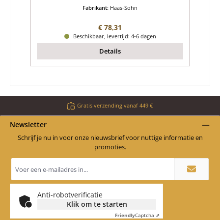
Fabrikant:
Haas-Sohn
Normale prijs:
€ 78,31
Beschikbaar, levertijd: 4-6 dagen
Details
Gratis verzending vanaf 449 €
Newsletter
Schrijf je nu in voor onze nieuwsbrief voor nuttige informatie en
promoties.
E-
mailadres
*
Anti-robotverificatie
Klik om te starten
Friendly
Captcha ⇗