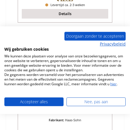
Levertijd ca. 2-3 weken
Details
Doorgaan zonder te accepteren
Nog 1 op voorraad!
Privacybeleid
Wij gebruiken cookies
We kunnen deze plaatsen voor analyse van onze bezoekersgegevens, om
onze website te verbeteren, gepersonaliseerde inhoud te tonen en om u
een geweldige website-ervaring te bieden. Voor meer informatie over de
cookies die we gebruiken opent u de instellingen.
De gegevens worden verzameld voor het personaliseren van advertenties
en het meten van de effectiviteit van reclamecampagnes. Gegevens
kunnen worden gedeeld met Google LLC, meer informatie vindt u
hier
.
Haas-Sohn Fuego 287.12 Aslade
Accepteer alles
Nee, pas aan
Productnummer:
01010639
Fabrikant:
Haas-Sohn