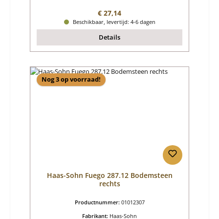
Normale prijs:
€ 27,14
Beschikbaar, levertijd: 4-6 dagen
Details
Nog 3 op voorraad!
Haas-Sohn Fuego 287.12 Bodemsteen
rechts
Productnummer:
01012307
Fabrikant:
Haas-Sohn