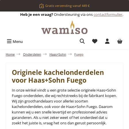
Ga naar de hoofdinhoud
Gratis verzending vanaf 449 €
Heb je een vraag?
Ondersteuning via ons
contactformulier
.
Je hebt 0 items op 
Menu
Home
Onderdelen
Haas+Sohn
Fuego
Originele kachelonderdelen
voor Haas+Sohn Fuego
In onze winkel vindt u een grote selectie originele Haas+Sohn
Fuego onderdelen, die wij rechtstreeks bij de fabrikant kopen.
Wij zijn groothandelaars voor allerlei soorten
kachelonderdelen, ook voor de Haas+Sohn Fuego. Daarom
kunnen wij u een snelle levertijd en professioneel advies
garanderen. Als u niet zeker weet of het onderdeel dat u
zoekt het juiste is, vraag het ons dan gerust persoonlijk.