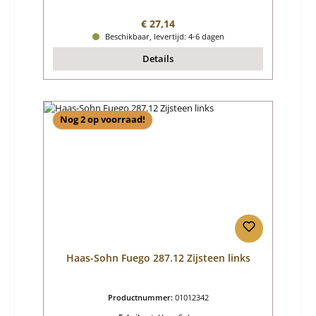
Normale prijs:
€ 27,14
Beschikbaar, levertijd: 4-6 dagen
Details
Nog 2 op voorraad!
Haas-Sohn Fuego 287.12 Zijsteen links
Productnummer:
01012342