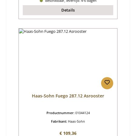
Beschikbaar, levertijd: 4-6 dagen
Details
Haas-Sohn Fuego 287.12 Asrooster
Productnummer:
01044124
Fabrikant:
Haas-Sohn
Normale prijs:
€ 109,36