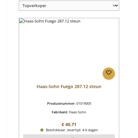
Haas-Sohn Fuego 287.12 steun
Productnummer:
01019005
Fabrikant:
Haas-Sohn
Normale prijs:
€ 40,71
Beschikbaar, levertijd: 4-6 dagen