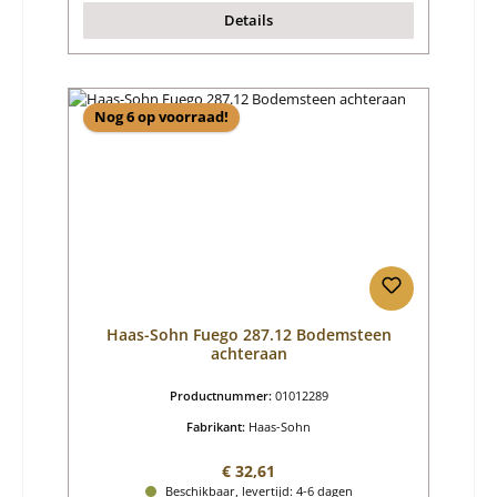
Details
Nog 6 op voorraad!
Haas-Sohn Fuego 287.12 Bodemsteen
achteraan
Productnummer:
01012289
Fabrikant:
Haas-Sohn
Normale prijs:
€ 32,61
Beschikbaar, levertijd: 4-6 dagen