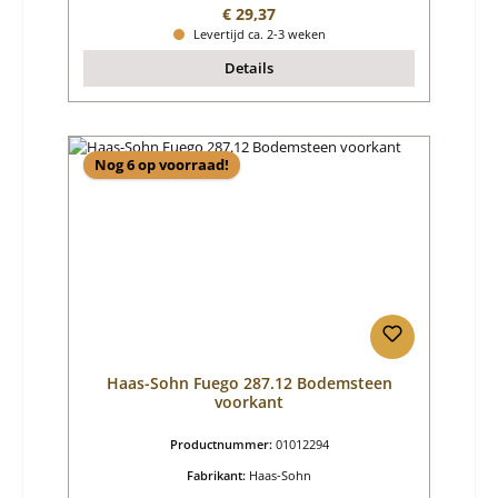
Normale prijs:
€ 29,37
Levertijd ca. 2-3 weken
Details
Nog 6 op voorraad!
Haas-Sohn Fuego 287.12 Bodemsteen
voorkant
Productnummer:
01012294
Fabrikant:
Haas-Sohn