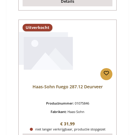
Details
Uitverkocht
Haas-Sohn Fuego 287.12 Deurveer
Productnummer:
01075846
Fabrikant:
Haas-Sohn
Normale prijs:
€ 31,99
niet langer verkrijgbaar, productie stopgezet