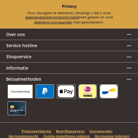
Privacy
Door doorgaan te selecteren, bevestigt u dat u onze
gegevensbeschermingsinformatie
hebt gelezen en onze
algemene voorwaarden
hebt geaccepteerd.
Over ons
Service hotline
Shopservice
Informatie
Betaalmethoden
Vooruitbetaling
PayPal
Apple Pay
iDEAL | Wero
Bancontact
Creditcard
Privacyverklaring
Bedrijfsgegevens
Voorwaarden
Herroepingsrecht
Cookie-instellingen wijzigen
Herroeping indienen