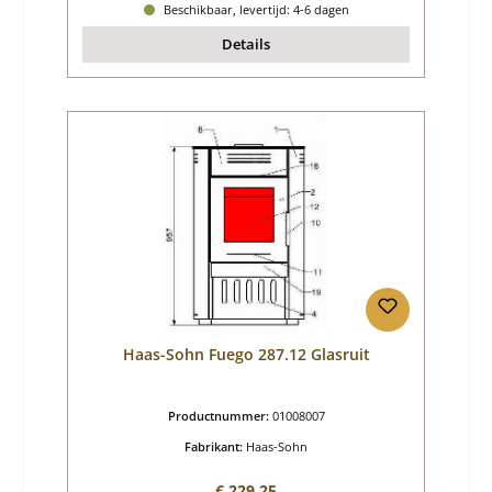
Beschikbaar, levertijd: 4-6 dagen
Details
Haas-Sohn Fuego 287.12 Glasruit
Productnummer:
01008007
Fabrikant:
Haas-Sohn
Normale prijs:
€ 229,25