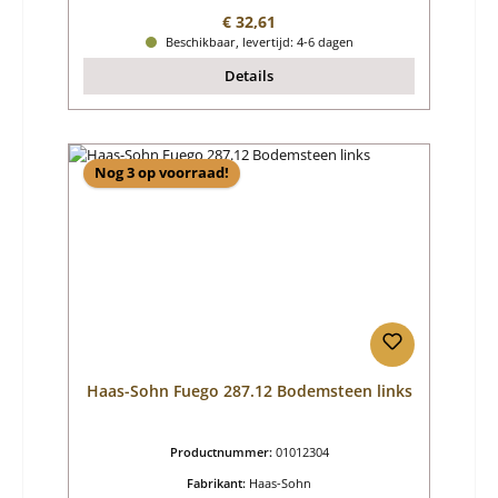
Normale prijs:
€ 32,61
Beschikbaar, levertijd: 4-6 dagen
Details
Nog 3 op voorraad!
Haas-Sohn Fuego 287.12 Bodemsteen links
Productnummer:
01012304
Fabrikant:
Haas-Sohn