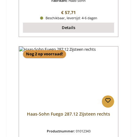
Fabrikant:
Haas-Sohn
Normale prijs:
€ 57,71
Beschikbaar, levertijd: 4-6 dagen
Details
Nog 2 op voorraad!
Haas-Sohn Fuego 287.12 Zijsteen rechts
Productnummer:
01012343