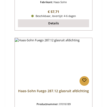
Fabrikant:
Haas-Sohn
Normale prijs:
€ 57,71
Beschikbaar, levertijd: 4-6 dagen
Details
Haas-Sohn Fuego 287.12 glasruit afdichting
Productnummer:
01016189