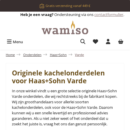
Ga naar de hoofdinhoud
Gratis verzending vanaf 449 €
Heb je een vraag?
Ondersteuning via ons
contactformulier
.
Je hebt 0 items op 
Menu
Home
Onderdelen
Haas+Sohn
Varde
Originele kachelonderdelen
voor Haas+Sohn Varde
In onze winkel vindt u een grote selectie originele Haas+Sohn
Varde onderdelen, die wij rechtstreeks bij de fabrikant kopen.
Wij zijn groothandelaars voor allerlei soorten
kachelonderdelen, ook voor de Haas+Sohn Varde. Daarom
kunnen wij u een snelle levertijd en professioneel advies
garanderen. Als u niet zeker weet of het onderdeel dat u
zoekt het juiste is, vraag het ons dan gerust persoonlijk.