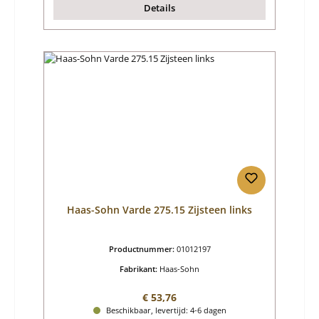
Details
Haas-Sohn Varde 275.15 Zijsteen links
Productnummer:
01012197
Fabrikant:
Haas-Sohn
Normale prijs:
€ 53,76
Beschikbaar, levertijd: 4-6 dagen