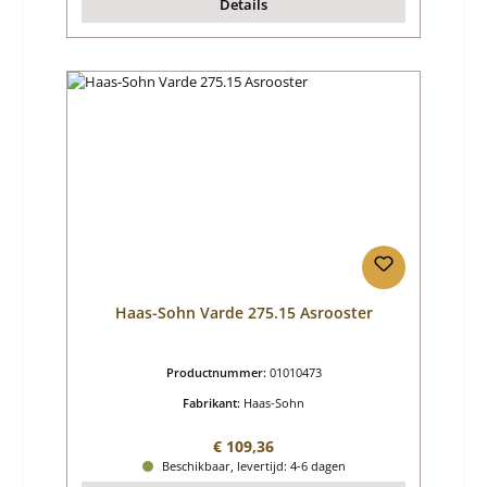
Details
Haas-Sohn Varde 275.15 Asrooster
Productnummer:
01010473
Fabrikant:
Haas-Sohn
Normale prijs:
€ 109,36
Beschikbaar, levertijd: 4-6 dagen