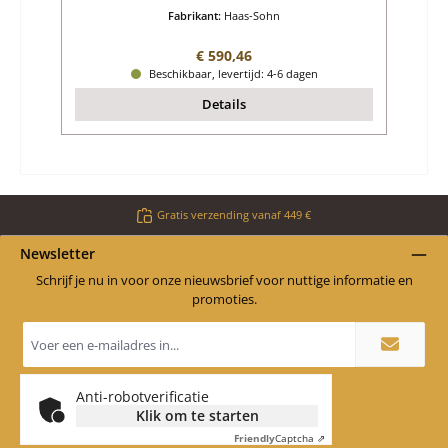
Fabrikant:
Haas-Sohn
Normale prijs:
€ 590,46
Beschikbaar, levertijd: 4-6 dagen
Details
Gratis verzending vanaf 449 €
Newsletter
Schrijf je nu in voor onze nieuwsbrief voor nuttige informatie en
promoties.
E-
mailadres
*
Anti-robotverificatie
Klik om te starten
Friendly
Captcha ⇗