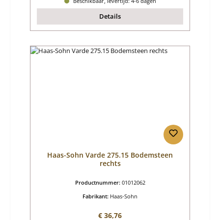
Beschikbaar, levertijd: 4-6 dagen
Details
Haas-Sohn Varde 275.15 Bodemsteen
rechts
Productnummer:
01012062
Fabrikant:
Haas-Sohn
Normale prijs:
€ 36,76