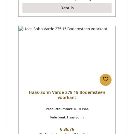
Details
Haas-Sohn Varde 275.15 Bodemsteen
voorkant
Productnummer:
01011964
Fabrikant:
Haas-Sohn
Normale prijs:
€ 36,76