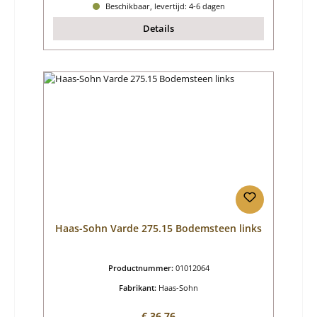
Beschikbaar, levertijd: 4-6 dagen
Details
Haas-Sohn Varde 275.15 Bodemsteen links
Productnummer:
01012064
Fabrikant:
Haas-Sohn
Normale prijs:
€ 36,76