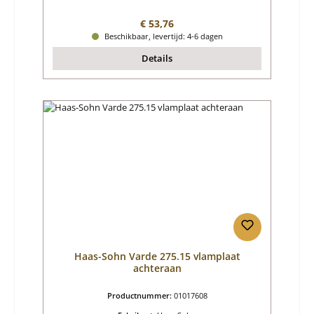
Normale prijs:
€ 53,76
Beschikbaar, levertijd: 4-6 dagen
Details
Haas-Sohn Varde 275.15 vlamplaat
achteraan
Productnummer:
01017608