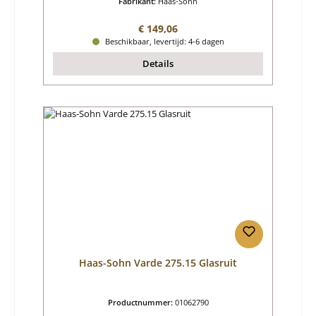
Fabrikant:
Haas-Sohn
Normale prijs:
€ 149,06
Beschikbaar, levertijd: 4-6 dagen
Details
Haas-Sohn Varde 275.15 Glasruit
Productnummer:
01062790