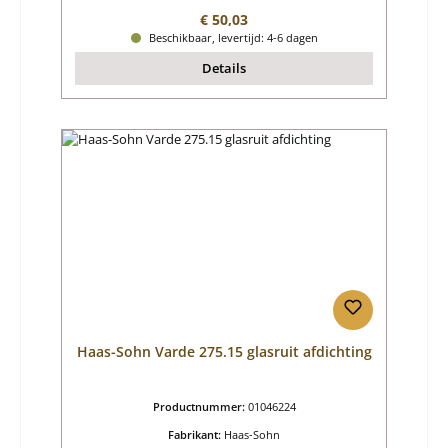
Normale prijs:
€ 50,03
Beschikbaar, levertijd: 4-6 dagen
Details
Haas-Sohn Varde 275.15 glasruit afdichting
Productnummer:
01046224
Fabrikant:
Haas-Sohn