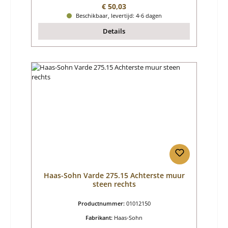
Normale prijs:
€ 50,03
Beschikbaar, levertijd: 4-6 dagen
Details
Haas-Sohn Varde 275.15 Achterste muur
steen rechts
Productnummer:
01012150
Fabrikant:
Haas-Sohn