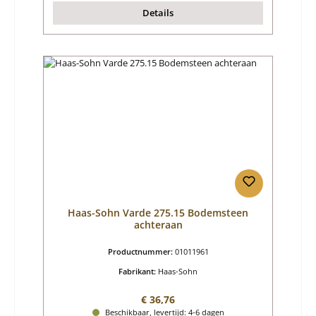
Details
Haas-Sohn Varde 275.15 Bodemsteen
achteraan
Productnummer:
01011961
Fabrikant:
Haas-Sohn
Normale prijs:
€ 36,76
Beschikbaar, levertijd: 4-6 dagen