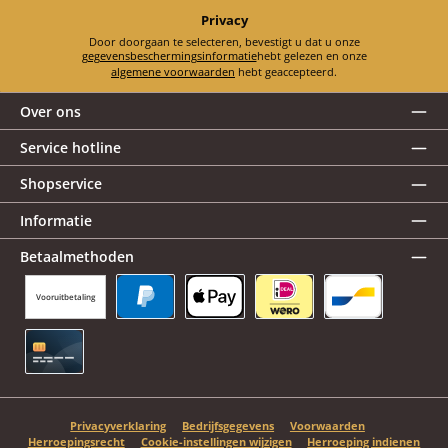
Privacy
Door doorgaan te selecteren, bevestigt u dat u onze
gegevensbeschermingsinformatie
hebt gelezen en onze
algemene voorwaarden
hebt geaccepteerd.
Over ons
Service hotline
Shopservice
Informatie
Betaalmethoden
Vooruitbetaling
PayPal
Apple Pay
iDEAL | Wero
Bancontact
Creditcard
Privacyverklaring
Bedrijfsgegevens
Voorwaarden
Herroepingsrecht
Cookie-instellingen wijzigen
Herroeping indienen