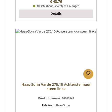
Normale prijs:
€ 43,76
Beschikbaar, levertijd: 4-6 dagen
Details
Haas-Sohn Varde 275.15 Achterste muur
steen links
Productnummer:
01012149
Fabrikant:
Haas-Sohn