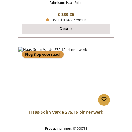
Fabrikant:
Haas-Sohn
Normale prijs:
€ 230,26
Levertijd ca. 2-3 weken
Details
Nog 8 op voorraad!
Haas-Sohn Varde 275.15 binnenwerk
Productnummer:
01060791