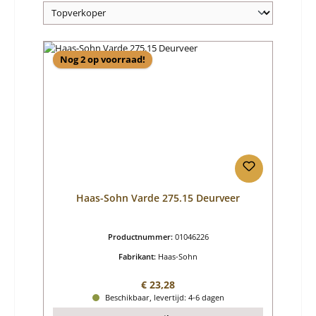
Nog 2 op voorraad!
Haas-Sohn Varde 275.15 Deurveer
Productnummer:
01046226
Fabrikant:
Haas-Sohn
Normale prijs:
€ 23,28
Beschikbaar, levertijd: 4-6 dagen