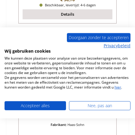
Beschikbaar, levertijd: 4-6 dagen
Details
Doorgaan zonder te accepteren
Nog 2 op voorraad!
Privacybeleid
Wij gebruiken cookies
We kunnen deze plaatsen voor analyse van onze bezoekersgegevens, om
onze website te verbeteren, gepersonaliseerde inhoud te tonen en om u
een geweldige website-ervaring te bieden. Voor meer informatie over de
cookies die we gebruiken opent u de instellingen.
De gegevens worden verzameld voor het personaliseren van advertenties
en het meten van de effectiviteit van reclamecampagnes. Gegevens
kunnen worden gedeeld met Google LLC, meer informatie vindt u
hier
.
Haas-Sohn Varde 275.15 Deurafdichting
Accepteer alles
Nee, pas aan
Productnummer:
01046225
Fabrikant:
Haas-Sohn