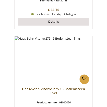
Fabrikant:
Haas-Sohn
Normale prijs:
€ 36,76
Beschikbaar, levertijd: 4-6 dagen
Details
Haas-Sohn Vitorre 275.15 Bodemsteen
links
Productnummer:
01012056