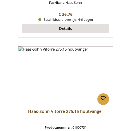
Fabrikant:
Haas-Sohn
Normale prijs:
€ 36,76
Beschikbaar, levertijd: 4-6 dagen
Details
Haas-Sohn Vitorre 275.15 houtvanger
Productnummer:
01000731