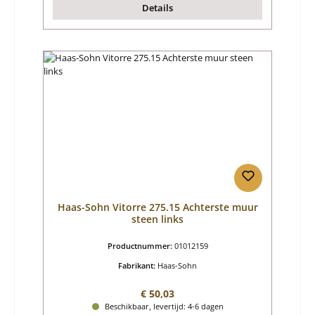
Details
Haas-Sohn Vitorre 275.15 Achterste muur
steen links
Productnummer:
01012159
Fabrikant:
Haas-Sohn
Normale prijs:
€ 50,03
Beschikbaar, levertijd: 4-6 dagen