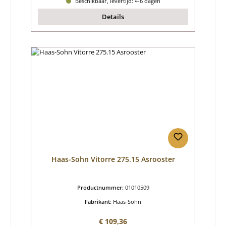
Beschikbaar, levertijd: 4-6 dagen
Details
Haas-Sohn Vitorre 275.15 Asrooster
Productnummer:
01010509
Fabrikant:
Haas-Sohn
Normale prijs:
€ 109,36