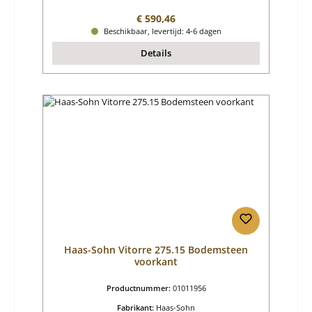
Normale prijs:
€ 590,46
Beschikbaar, levertijd: 4-6 dagen
Details
Haas-Sohn Vitorre 275.15 Bodemsteen
voorkant
Productnummer:
01011956
Fabrikant:
Haas-Sohn