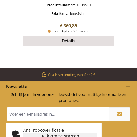
Productnummer:
01019510
Fabrikant:
Haas-Sohn
Normale prijs:
€ 360,89
Levertijd ca. 2-3 weken
Details
Gratis verzending vanaf 449 €
Newsletter
Schrijf je nu in voor onze nieuwsbrief voor nuttige informatie en
promoties.
E-
mailadres
*
Anti-robotverificatie
Klik om te starten