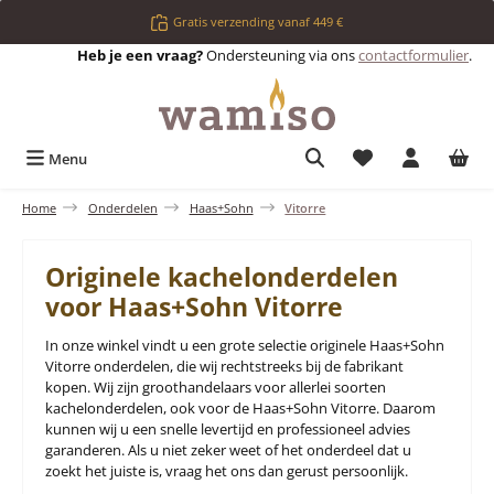
Ga naar de hoofdinhoud
Gratis verzending vanaf 449 €
Heb je een vraag?
Ondersteuning via ons
contactformulier
.
Je hebt 0 items op 
Menu
Home
Onderdelen
Haas+Sohn
Vitorre
Originele kachelonderdelen
voor Haas+Sohn Vitorre
In onze winkel vindt u een grote selectie originele Haas+Sohn
Vitorre onderdelen, die wij rechtstreeks bij de fabrikant
kopen. Wij zijn groothandelaars voor allerlei soorten
kachelonderdelen, ook voor de Haas+Sohn Vitorre. Daarom
kunnen wij u een snelle levertijd en professioneel advies
garanderen. Als u niet zeker weet of het onderdeel dat u
zoekt het juiste is, vraag het ons dan gerust persoonlijk.