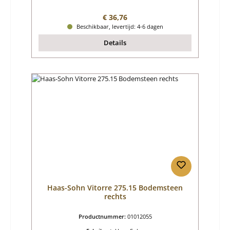
Normale prijs:
€ 36,76
Beschikbaar, levertijd: 4-6 dagen
Details
Haas-Sohn Vitorre 275.15 Bodemsteen
rechts
Productnummer:
01012055