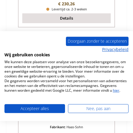
Normale prijs:
€ 230,26
Levertijd ca. 2-3 weken
Details
Doorgaan zonder te accepteren
Privacybeleid
Wij gebruiken cookies
We kunnen deze plaatsen voor analyse van onze bezoekersgegevens, om
onze website te verbeteren, gepersonaliseerde inhoud te tonen en om u
een geweldige website-ervaring te bieden. Voor meer informatie over de
cookies die we gebruiken opent u de instellingen.
De gegevens worden verzameld voor het personaliseren van advertenties
en het meten van de effectiviteit van reclamecampagnes. Gegevens
kunnen worden gedeeld met Google LLC, meer informatie vindt u
hier
.
Haas-Sohn Vitorre 275.15 Bodemsteen
achteraan
Accepteer alles
Nee, pas aan
Productnummer:
01011953
Fabrikant:
Haas-Sohn