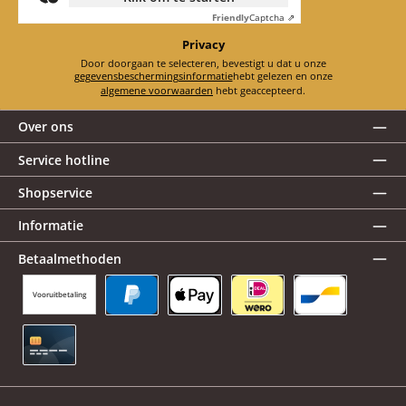
Friendly
Captcha ⇗
Privacy
Door doorgaan te selecteren, bevestigt u dat u onze
gegevensbeschermingsinformatie
hebt gelezen en onze
algemene voorwaarden
hebt geaccepteerd.
Over ons
Service hotline
Shopservice
Informatie
Betaalmethoden
Vooruitbetaling
PayPal
Apple Pay
iDEAL | Wero
Bancontact
Creditcard