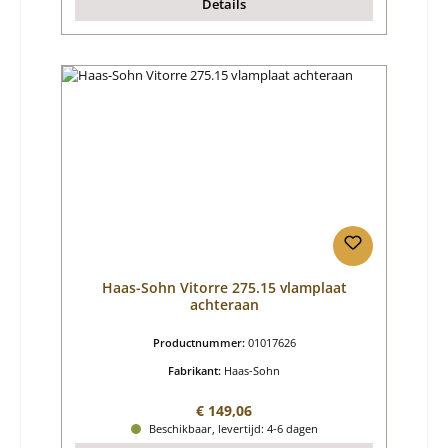
Details
Haas-Sohn Vitorre 275.15 vlamplaat
achteraan
Productnummer:
01017626
Fabrikant:
Haas-Sohn
Normale prijs:
€ 149,06
Beschikbaar, levertijd: 4-6 dagen