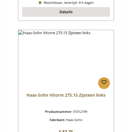
Beschikbaar, levertijd: 4-6 dagen
Details
Haas-Sohn Vitorre 275.15 Zijsteen links
Productnummer:
01012199
Fabrikant:
Haas-Sohn
Normale prijs:
€ 53,76