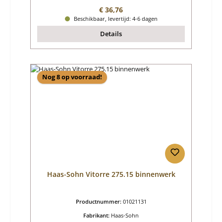
Normale prijs:
€ 36,76
Beschikbaar, levertijd: 4-6 dagen
Details
Nog 8 op voorraad!
Haas-Sohn Vitorre 275.15 binnenwerk
Productnummer:
01021131
Fabrikant:
Haas-Sohn