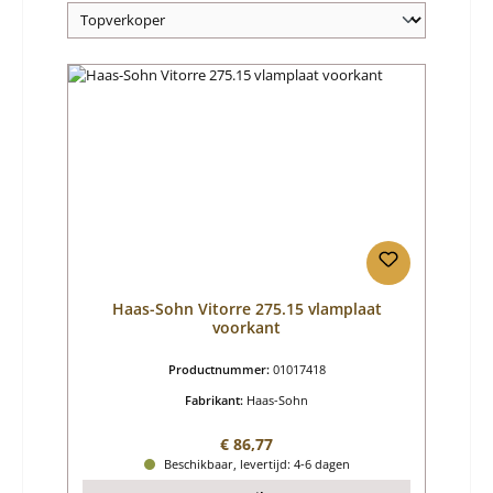
Haas-Sohn Vitorre 275.15 vlamplaat
voorkant
Productnummer:
01017418
Fabrikant:
Haas-Sohn
Normale prijs:
€ 86,77
Beschikbaar, levertijd: 4-6 dagen