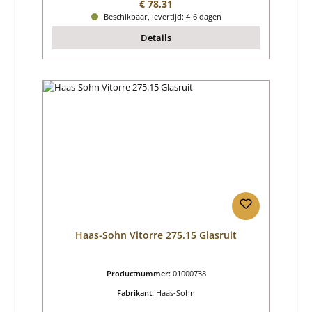
Normale prijs:
€ 78,31
Beschikbaar, levertijd: 4-6 dagen
Details
Haas-Sohn Vitorre 275.15 Glasruit
Productnummer:
01000738
Fabrikant:
Haas-Sohn