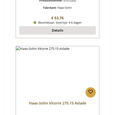
Productnummer:
01012202
Fabrikant:
Haas-Sohn
Normale prijs:
€ 53,76
Beschikbaar, levertijd: 4-6 dagen
Details
Haas-Sohn Vitorre 275.15 Aslade