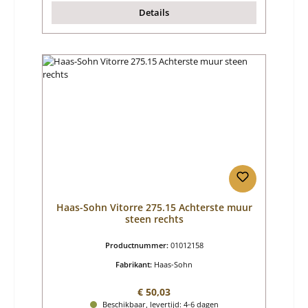
Details
Haas-Sohn Vitorre 275.15 Achterste muur
steen rechts
Productnummer:
01012158
Fabrikant:
Haas-Sohn
Normale prijs:
€ 50,03
Beschikbaar, levertijd: 4-6 dagen