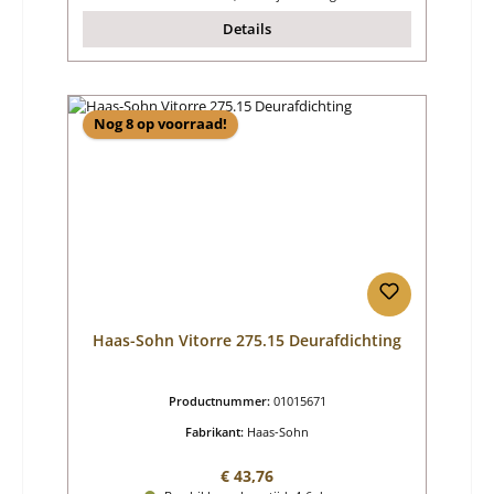
Details
Nog 8 op voorraad!
Haas-Sohn Vitorre 275.15 Deurafdichting
Productnummer:
01015671
Fabrikant:
Haas-Sohn
Normale prijs:
€ 43,76