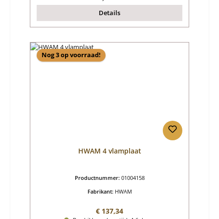
Details
Nog 3 op voorraad!
HWAM 4 vlamplaat
Productnummer:
01004158
Fabrikant:
HWAM
Normale prijs:
€ 137,34