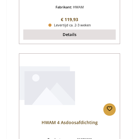
Fabrikant:
HWAM
Normale prijs:
€ 119,93
Levertijd ca. 2-3 weken
Details
HWAM 4 Asdoosafdichting