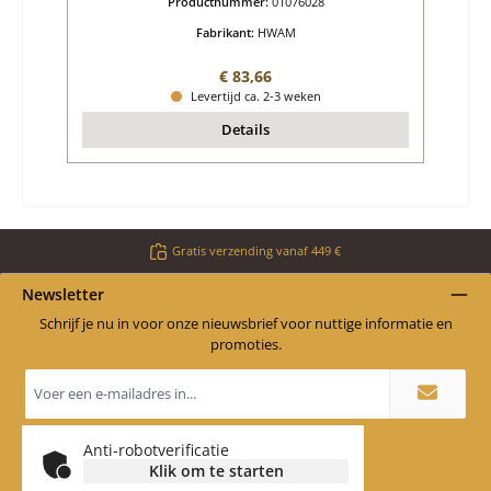
Productnummer:
01076028
Fabrikant:
HWAM
Normale prijs:
€ 83,66
Levertijd ca. 2-3 weken
Details
Gratis verzending vanaf 449 €
Newsletter
Schrijf je nu in voor onze nieuwsbrief voor nuttige informatie en
promoties.
E-
mailadres
*
Anti-robotverificatie
Klik om te starten