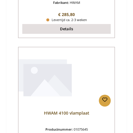
Fabrikant:
HWAM
Normale prijs:
€ 285,80
Levertijd ca. 2-3 weken
Details
HWAM 4100 vlamplaat
Productnummer:
01075645