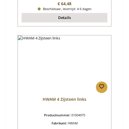
Normale prijs:
€ 64,48
Beschikbaar, levertijd: 4-6 dagen
Details
HWAM 4 Zijsteen links
Productnummer:
01004975
Fabrikant:
HWAM