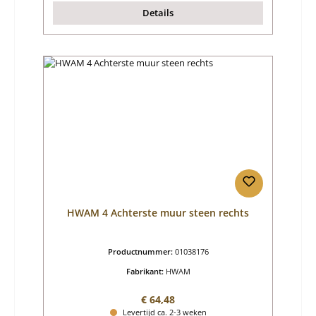
Details
HWAM 4 Achterste muur steen rechts
Productnummer:
01038176
Fabrikant:
HWAM
Normale prijs:
€ 64,48
Levertijd ca. 2-3 weken