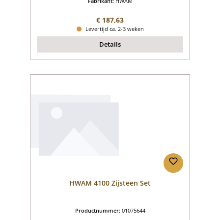
Fabrikant:
HWAM
Normale prijs:
€ 187,63
Levertijd ca. 2-3 weken
Details
HWAM 4100 Zijsteen Set
Productnummer:
01075644