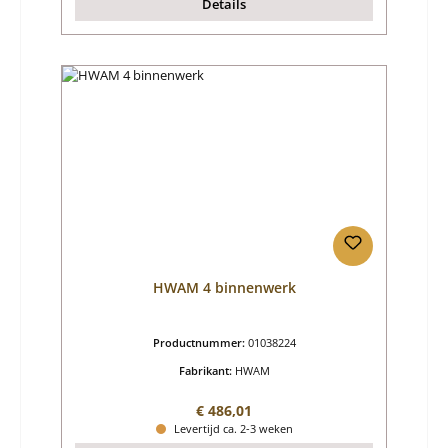
Details
HWAM 4 binnenwerk
Productnummer:
01038224
Fabrikant:
HWAM
Normale prijs:
€ 486,01
Levertijd ca. 2-3 weken