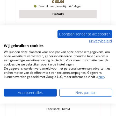
Normale prijs:
€ 68,06
Beschikbaar, levertijd: 4-6 dagen
Details
Doorgaan zonder te accepteren
Nog 5 op voorraad!
Privacybeleid
Wij gebruiken cookies
We kunnen deze plaatsen voor analyse van onze bezoekersgegevens, om
onze website te verbeteren, gepersonaliseerde inhoud te tonen en om u
een geweldige website-ervaring te bieden. Voor meer informatie over de
cookies die we gebruiken opent u de instellingen.
De gegevens worden verzameld voor het personaliseren van advertenties
en het meten van de effectiviteit van reclamecampagnes. Gegevens
kunnen worden gedeeld met Google LLC, meer informatie vindt u
hier
.
HWAM 4 Bodemsteen links
Accepteer alles
Nee, pas aan
Productnummer:
01004974
Fabrikant:
HWAM