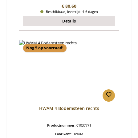
Normale prijs:
€ 80,60
Beschikbaar, levertijd: 4-6 dagen
Details
Nog 5 op voorraad!
HWAM 4 Bodemsteen rechts
Productnummer:
01037771
Fabrikant:
HWAM