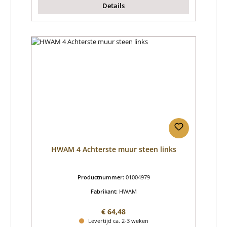
Details
HWAM 4 Achterste muur steen links
Productnummer:
01004979
Fabrikant:
HWAM
Normale prijs:
€ 64,48
Levertijd ca. 2-3 weken