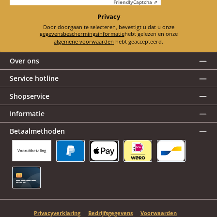
Friendly
Captcha ⇗
Privacy
Door doorgaan te selecteren, bevestigt u dat u onze
gegevensbeschermingsinformatie
hebt gelezen en onze
algemene voorwaarden
hebt geaccepteerd.
Over ons
Service hotline
Shopservice
Informatie
Betaalmethoden
Vooruitbetaling
PayPal
Apple Pay
iDEAL | Wero
Bancontact
Creditcard
Privacyverklaring
Bedrijfsgegevens
Voorwaarden