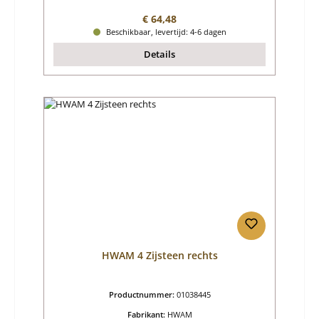
Normale prijs:
€ 64,48
Beschikbaar, levertijd: 4-6 dagen
Details
HWAM 4 Zijsteen rechts
Productnummer:
01038445
Fabrikant:
HWAM