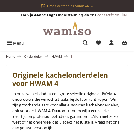
Ga naar de hoofdinhoud
Gratis verzending vanaf 449 €
Heb je een vraag?
Ondersteuning via ons
contactformulier
.
Je hebt 0 items op 
Menu
Home
Onderdelen
HWAM
4
Originele kachelonderdelen
voor HWAM 4
In onze winkel vindt u een grote selectie originele HWAM 4
onderdelen, die wij rechtstreeks bij de fabrikant kopen. Wij
zijn groothandelaars voor allerlei soorten kachelonderdelen,
ook voor de HWAM 4. Daarom kunnen wij u een snelle
levertijd en professioneel advies garanderen. Als u niet zeker
weet of het onderdeel dat u zoekt het juiste is, vraag het ons
dan gerust persoonlijk.