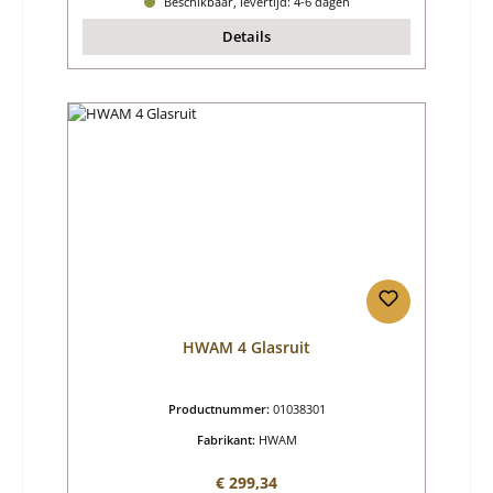
Beschikbaar, levertijd: 4-6 dagen
Details
HWAM 4 Glasruit
Productnummer:
01038301
Fabrikant:
HWAM
Normale prijs:
€ 299,34