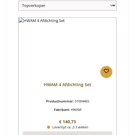
HWAM 4 Afdichting Set
Productnummer:
01004465
Fabrikant:
HWAM
Normale prijs:
€ 140,73
Levertijd ca. 2-3 weken