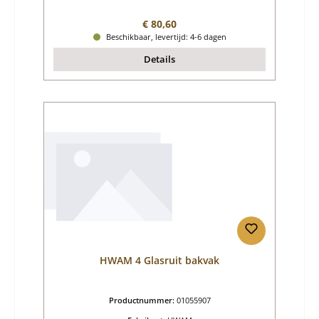
Normale prijs:
€ 80,60
Beschikbaar, levertijd: 4-6 dagen
Details
HWAM 4 Glasruit bakvak
Productnummer:
01055907