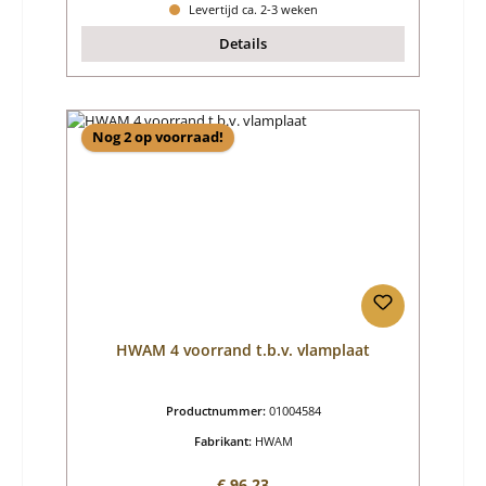
Levertijd ca. 2-3 weken
Details
Nog 2 op voorraad!
HWAM 4 voorrand t.b.v. vlamplaat
Productnummer:
01004584
Fabrikant:
HWAM
Normale prijs:
€ 96,23