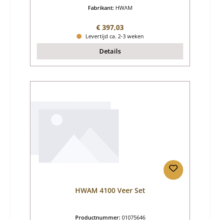
Fabrikant:
HWAM
Normale prijs:
€ 397,03
Levertijd ca. 2-3 weken
Details
HWAM 4100 Veer Set
Productnummer:
01075646