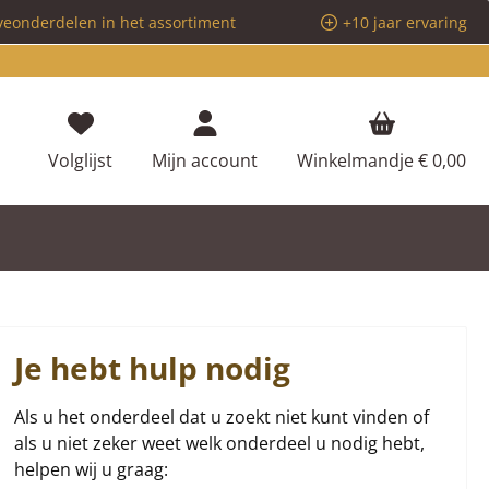
veonderdelen in het assortiment
+10 jaar ervaring
Je hebt 0 items op je verlanglijstje
Volglijst
Mijn account
Winkelmandje
€ 0,00
Je hebt hulp nodig
Als u het onderdeel dat u zoekt niet kunt vinden of
als u niet zeker weet welk onderdeel u nodig hebt,
helpen wij u graag: