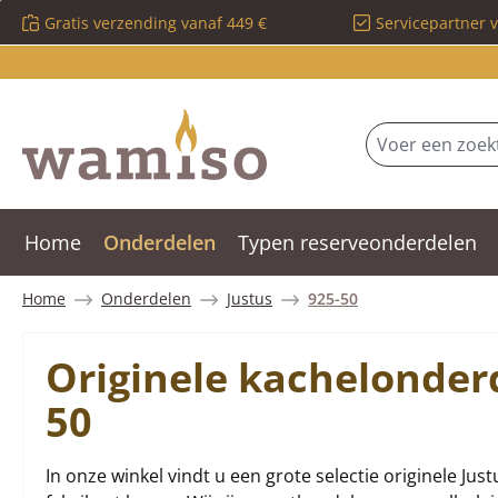
Gratis verzending vanaf 449 €
Servicepartner 
 naar de hoofdinhoud
Ga naar de zoekopdracht
Ga naar de hoofdnavigatie
Home
Onderdelen
Typen reserveonderdelen
Home
Onderdelen
Justus
925-50
Originele kachelonderd
50
In onze winkel vindt u een grote selectie originele Jus