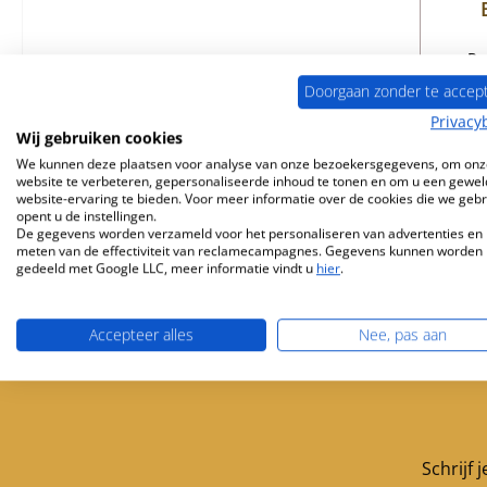
Pr
Doorgaan zonder te accep
Privacy
Wij gebruiken cookies
We kunnen deze plaatsen voor analyse van onze bezoekersgegevens, om onz
website te verbeteren, gepersonaliseerde inhoud te tonen en om u een gewel
website-ervaring te bieden. Voor meer informatie over de cookies die we geb
opent u de instellingen.
De gegevens worden verzameld voor het personaliseren van advertenties en 
meten van de effectiviteit van reclamecampagnes. Gegevens kunnen worden
gedeeld met Google LLC, meer informatie vindt u
hier
.
Accepteer alles
Nee, pas aan
Gratis verzending vanaf 449 €
Servicepartner 
Schrijf 