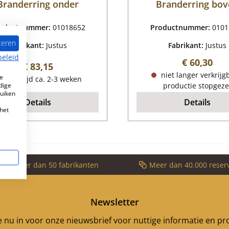
Branderring onder
Branderring bo
oductnummer:
01018652
Productnummer:
0101
teren
Fabrikant:
Justus
Fabrikant:
Justus
beleid
Normale pr
€ 60,30
Normale prijs:
€ 83,15
niet langer verkrijg
e
Levertijd ca. 2-3 weken
dige
productie stopgeze
ruiken
Details
Details
het
voor meer dan 50 fabrikanten
Meer dan 40.000 reser
Newsletter
je nu in voor onze nieuwsbrief voor nuttige informatie en p