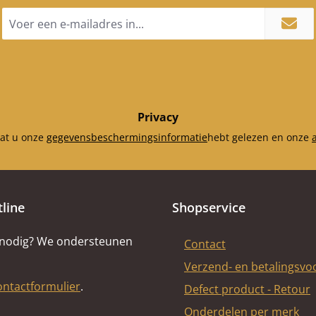
E-
mailadres
*
Privacy
dat u onze
gegevensbeschermingsinformatie
hebt gelezen en onze
tline
Shopservice
 nodig? We ondersteunen
Contact
Verzend- en betalingsv
ontactformulier
.
Defect product - Retour
Onderdelen per merk