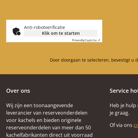
Anti-robotverificatie
Klik om te starten
Friendly
Captcha ⇗
Door doorgaan te selecteren, bevestigt u 
Over ons
Service ho
Wij zijn een toonaangevende
Heb je hulp
leverancier van reserveonderdelen
je graag.
voor kachels en bieden originele
Of via ons
c
reserveonderdelen van meer dan 50
kachelfabrikanten direct uit voorraad