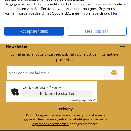
Geen producten gevonden.
De gegevens worden verzameld voor het personaliseren van advertenties
en het meten van de effectiviteit van reclamecampagnes. Gegevens
kunnen worden gedeeld met Google LLC, meer informatie vindt u
hier
.
Accepteer alles
Nee, pas aan
Gratis verzending vanaf 449 €
Newsletter
Schrijf je nu in voor onze nieuwsbrief voor nuttige informatie en
promoties.
E-
mailadres
*
Anti-robotverificatie
Klik om te starten
Friendly
Captcha ⇗
Privacy
Door doorgaan te selecteren, bevestigt u dat u onze
gegevensbeschermingsinformatie
hebt gelezen en onze
algemene voorwaarden
hebt geaccepteerd.