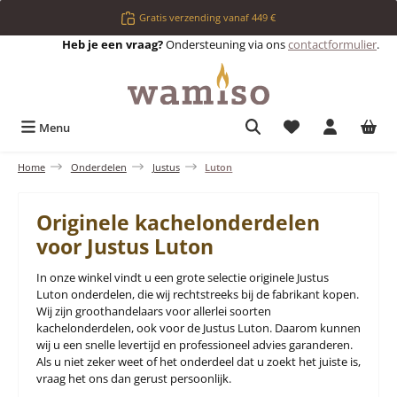
Ga naar de hoofdinhoud
Gratis verzending vanaf 449 €
Heb je een vraag?
Ondersteuning via ons
contactformulier
.
Je hebt 0 items op 
Menu
Home
Onderdelen
Justus
Luton
Originele kachelonderdelen
voor Justus Luton
In onze winkel vindt u een grote selectie originele Justus
Luton onderdelen, die wij rechtstreeks bij de fabrikant kopen.
Wij zijn groothandelaars voor allerlei soorten
kachelonderdelen, ook voor de Justus Luton. Daarom kunnen
wij u een snelle levertijd en professioneel advies garanderen.
Als u niet zeker weet of het onderdeel dat u zoekt het juiste is,
vraag het ons dan gerust persoonlijk.