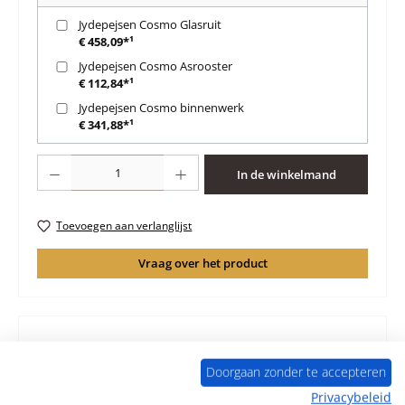
Jydepejsen Cosmo Glasruit
€ 458,09*¹
Jydepejsen Cosmo Asrooster
€ 112,84*¹
Jydepejsen Cosmo binnenwerk
€ 341,88*¹
Producthoeveelheid: Voer de gewenste hoeveelheid in of gebruik de knoppen 
In de winkelmand
Toevoegen aan verlanglijst
Vraag over het product
Beschrijving
Doorgaan zonder te accepteren
Origineel Afdekplaat Zeepsteen voor de Houtkachel
Privacybeleid