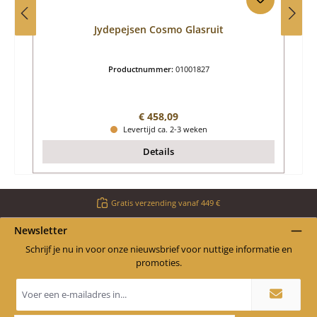
Jydepejsen Cosmo Glasruit
Productnummer:
01001827
Normale prijs:
€ 458,09
Levertijd ca. 2-3 weken
Details
Gratis verzending vanaf 449 €
Newsletter
Schrijf je nu in voor onze nieuwsbrief voor nuttige informatie en
promoties.
E-
mailadres
*