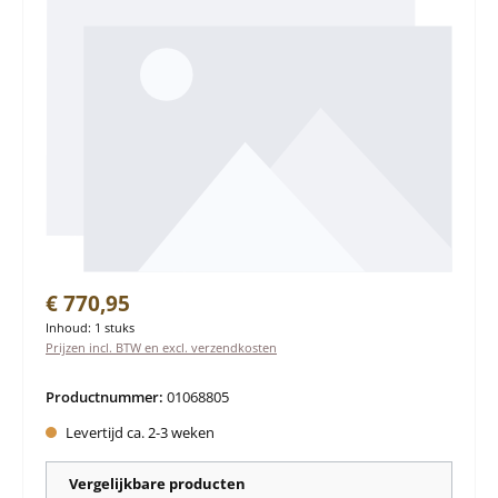
Normale prijs:
€ 770,95
Inhoud:
1 stuks
Prijzen incl. BTW en excl. verzendkosten
Productnummer:
01068805
Levertijd ca. 2-3 weken
Vergelijkbare producten