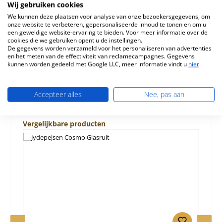
Jydepejsen Cosmo De structuur en de kleur van dit artikel
Wij gebruiken cookies
kunnen afwijke…
Meer
We kunnen deze plaatsen voor analyse van onze bezoekersgegevens, om
onze website te verbeteren, gepersonaliseerde inhoud te tonen en om u
een geweldige website-ervaring te bieden. Voor meer informatie over de
Eigenschappen
cookies die we gebruiken opent u de instellingen.
De gegevens worden verzameld voor het personaliseren van advertenties
Informatie over productveiligheid
en het meten van de effectiviteit van reclamecampagnes. Gegevens
kunnen worden gedeeld met Google LLC, meer informatie vindt u
hier
.
Accepteer alles
Nee, pas aan
Productgalerij overslaan
Vergelijkbare producten