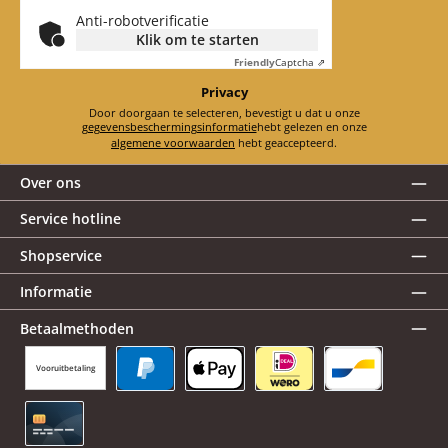
Anti-robotverificatie
Klik om te starten
Friendly
Captcha ⇗
Privacy
Door doorgaan te selecteren, bevestigt u dat u onze
gegevensbeschermingsinformatie
hebt gelezen en onze
algemene voorwaarden
hebt geaccepteerd.
Over ons
Service hotline
Shopservice
Informatie
Betaalmethoden
Vooruitbetaling
PayPal
Apple Pay
iDEAL | Wero
Bancontact