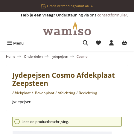
Ga naar de hoofdinhoud
Gratis verzending vanaf 449 €
Heb je een vraag?
Ondersteuning via ons
contactformulier
.
Je hebt 0 items op 
Menu
Home
Onderdelen
Jydepejsen
Cosmo
Jydepejsen Cosmo Afdekplaat
Zeepsteen
Afdekplaat / Bovenplaat / Afdichting / Bedichting
Jydepejsen
Afbeeldingengalerij overslaan
Lees de productbeschrijving.