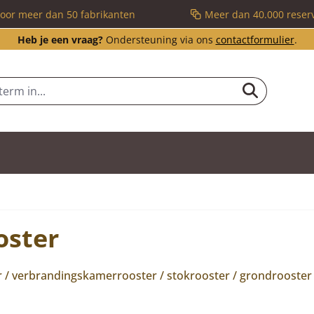
voor meer dan 50 fabrikanten
Meer dan 40.000 reser
Heb je een vraag?
Ondersteuning via ons
contactformulier
.
oster
ter / verbrandingskamerrooster / stokrooster / grondrooster