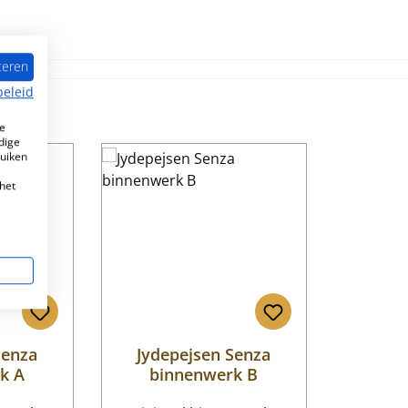
teren
beleid
e
dige
ruiken
het
Senza
Jydepejsen Senza
k A
binnenwerk B