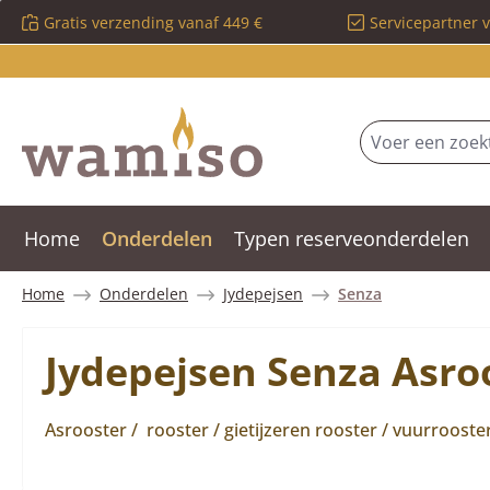
Gratis verzending vanaf 449 €
Servicepartner 
 naar de hoofdinhoud
Ga naar de zoekopdracht
Ga naar de hoofdnavigatie
Home
Onderdelen
Typen reserveonderdelen
Home
Onderdelen
Jydepejsen
Senza
Jydepejsen Senza Asro
Asrooster / rooster / gietijzeren rooster / vuurroos