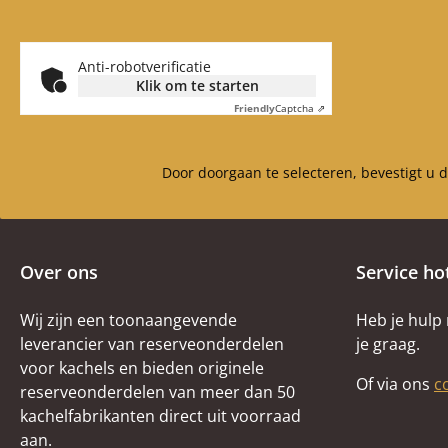
mm)
Anti-robotverificatie
Klik om te starten
Friendly
Captcha ⇗
Door doorgaan te selecteren, bevestigt u 
Over ons
Service ho
Wij zijn een toonaangevende
Heb je hulp
leverancier van reserveonderdelen
je graag.
voor kachels en bieden originele
Of via ons
c
reserveonderdelen van meer dan 50
kachelfabrikanten direct uit voorraad
aan.