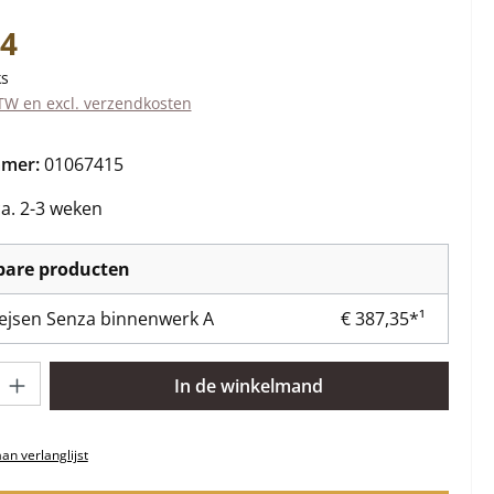
s:
84
ks
BTW en excl. verzendkosten
mmer:
01067415
ca. 2-3 weken
kbare producten
ejsen Senza binnenwerk A
€ 387,35*¹
lheid: Voer de gewenste hoeveelheid in of gebruik de knoppen om 
In de winkelmand
n verlanglijst