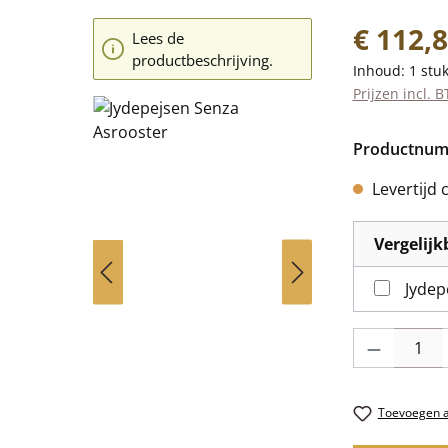
Normale prij
€ 112,
Lees de
productbeschrijving.
Inhoud:
1 stu
Prijzen incl. 
Productnu
Levertijd 
Vergelij
Jydep
Producthoevee
Toevoegen aa