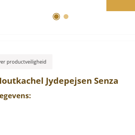
ver productveiligheid
Houtkachel
Jydepejsen
Senza
egevens: