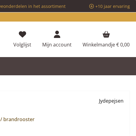
veonderdelen in het assortiment
+10 jaar ervaring
Je hebt 0 items op je verlanglijstje
Volglijst
Mijn account
Winkelmandje
€ 0,00
Jydepejsen
 / brandrooster