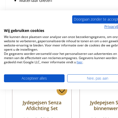
Materiaal Gieten
Doorgaan zonder te accep
Privacy
Vergelijkbare producten
Wij gebruiken cookies
We kunnen deze plaatsen voor analyse van onze bezoekersgegevens, om onz
website te verbeteren, gepersonaliseerde inhoud te tonen en om u een gewel
Productgalerij overslaan
website-ervaring te bieden. Voor meer informatie over de cookies die we geb
opent u de instellingen.
De gegevens worden verzameld voor het personaliseren van advertenties en 
meten van de effectiviteit van reclamecampagnes. Gegevens kunnen worden
gedeeld met Google LLC, meer informatie vindt u
hier
.
Accepteer alles
Nee, pas aan
Jydepejsen Senza
Jydepejsen 
Afdichting Set
binnenwer