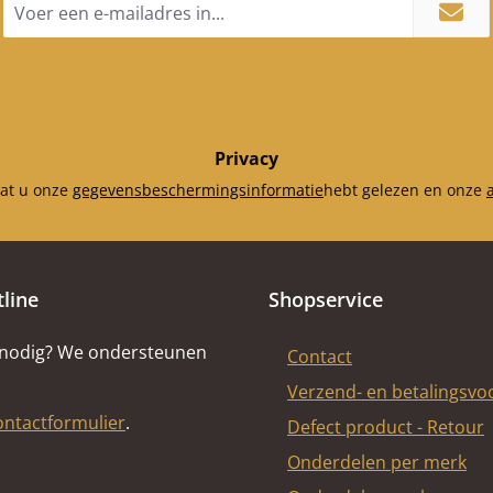
(305 x 375 x 25 mm)
mailadres
Spanningsomleiding
*
onderaan (305 x 210 x 25
mm)
Privacy
dat u onze
gegevensbeschermingsinformatie
hebt gelezen en onze
tline
Shopservice
 nodig? We ondersteunen
Contact
Verzend- en betalingsv
ontactformulier
.
Defect product - Retour
Onderdelen per merk