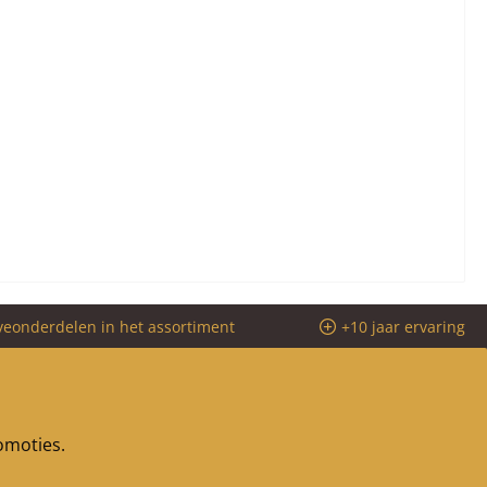
veonderdelen in het assortiment
+10 jaar ervaring
romoties.