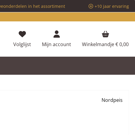
veonderdelen in het assortiment
+10 jaar ervaring
Je hebt 0 items op je verlanglijstje
Volglijst
Mijn account
Winkelmandje
€ 0,00
Nordpeis