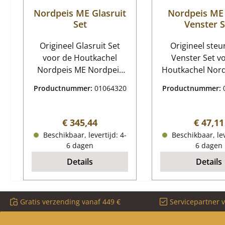
Nordpeis ME Glasruit
Nordpeis ME
Set
Venster S
Origineel Glasruit Set
Origineel steu
voor de Houtkachel
Venster Set v
Nordpeis ME Nordpeis
Houtkachel Nor
ME Glasruit
18-delige set N
Productnummer:
01064320
Productnummer:
Kerngegevens:
ME steun voor 
glaskeramiek, deurglas
Kerngegevens: Holl
Diameter 444 mm
koordafdichti
Normale prijs:
Normale
€ 345,44
€ 47,11
Materiaal Glas
meter glashouder
Beschikbaar, levertijd: 4-
Beschikbaar, lev
hittebestendig inclusief
Schroeven Noten
6 dagen
6 dagen
raamafdichting
inbussleut
Details
Details
Gratis verzending vanaf 449 €
Servicepartner 