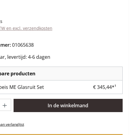
s:
ks
BTW en excl. verzendkosten
mmer:
01065638
r, levertijd: 4-6 dagen
kbare producten
eis ME Glasruit Set
€ 345,44*¹
lheid: Voer de gewenste hoeveelheid in of gebruik de knoppen om 
In de winkelmand
n verlanglijst