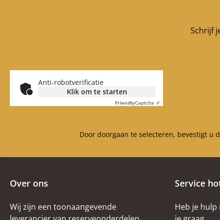
Schrijf 
Anti-robotverificatie
Klik om te starten
Friendly
Captcha ⇗
Door doorgaan te selecteren, bevestigt u 
Over ons
Service ho
Wij zijn een toonaangevende
Heb je hulp
leverancier van reserveonderdelen
je graag.