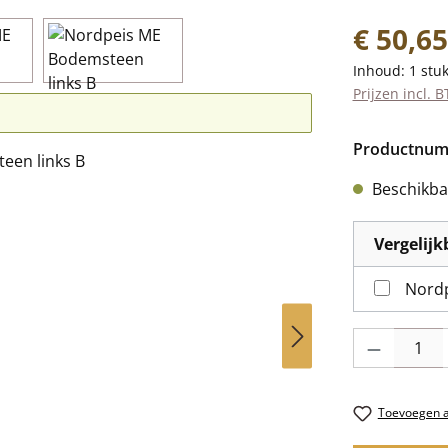
Normale prij
€ 50,65
Inhoud:
1 stu
Prijzen incl. 
Productnu
Beschikbaa
Vergelij
Nordp
Producthoevee
Toevoegen aa