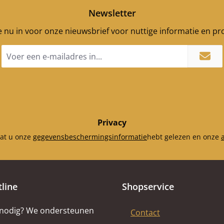
Newsletter
je nu in voor onze nieuwsbrief voor nuttige informatie en p
E-
mailadres
*
Privacy
dat u onze
gegevensbeschermingsinformatie
hebt gelezen en onze
tline
Shopservice
 nodig? We ondersteunen
Contact