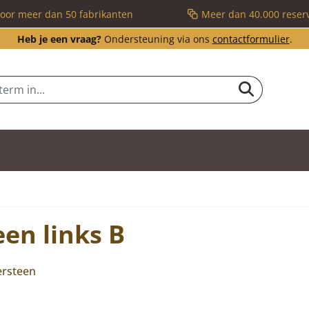
voor meer dan 50 fabrikanten
Meer dan 40.000 reser
Heb je een vraag?
Ondersteuning via ons
contactformulier
.
en links B
ersteen