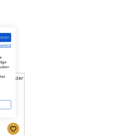
teren
beleid
e
dige
ruiken
het
aad!