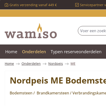
Gratis verzending vanaf 449 €
Servicepartner 
 naar de hoofdinhoud
Ga naar de zoekopdracht
Ga naar de hoofdnavigatie
Home
Onderdelen
Typen reserveonderdelen
Home
Onderdelen
Nordpeis
ME
Nordpeis ME Bodemste
Bodemsteen / Brandkamersteen / Verbrandingskam