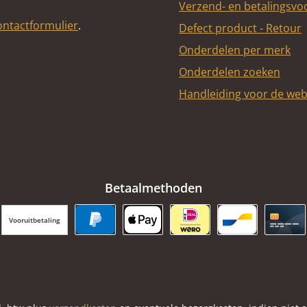
Verzend- en betalingsv
ontactformulier
.
Defect product - Retour
Onderdelen per merk
Onderdelen zoeken
Handleiding voor de we
Betaalmethoden
Vooruitbetaling
PayPal
Apple Pay
iDEAL | Wero
Bancontact
Cred