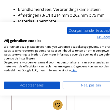
Brandkamersteen, Verbrandingskamersteen
Afmetingen (B/L/H) 214 mm x 262 mm x 75 mm
Materiaal Thermotte
Doorgaan zonder te accep
Privacy
Wij gebruiken cookies
We kunnen deze plaatsen voor analyse van onze bezoekersgegevens, om onz
Vergelijkbare producten
website te verbeteren, gepersonaliseerde inhoud te tonen en om u een gewel
website-ervaring te bieden. Voor meer informatie over de cookies die we geb
opent u de instellingen.
Productgalerij overslaan
De gegevens worden verzameld voor het personaliseren van advertenties en 
meten van de effectiviteit van reclamecampagnes. Gegevens kunnen worden
Nog 6 op voorraad!
Nog 3 op voorr
gedeeld met Google LLC, meer informatie vindt u
hier
.
Accepteer alles
Nee, pas aan