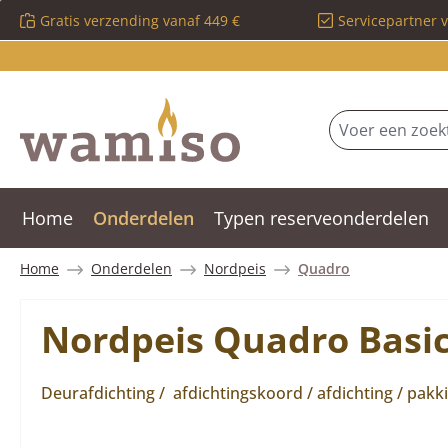
Gratis verzending vanaf 449 €
Servicepartner 
 naar de hoofdinhoud
Ga naar de zoekopdracht
Ga naar de hoofdnavigatie
Home
Onderdelen
Typen reserveonderdelen
Home
Onderdelen
Nordpeis
Quadro
Nordpeis Quadro Basic
Deurafdichting / afdichtingskoord / afdichting / pakk