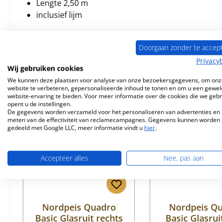
Lengte 2,50 m
inclusief lijm
Doorgaan zonder te accep
Privacy
Wij gebruiken cookies
Vergelijkbare producten
We kunnen deze plaatsen voor analyse van onze bezoekersgegevens, om onz
website te verbeteren, gepersonaliseerde inhoud te tonen en om u een gewel
website-ervaring te bieden. Voor meer informatie over de cookies die we geb
Productgalerij overslaan
opent u de instellingen.
Nog 4 op voorraad!
Nog 3 op voorr
De gegevens worden verzameld voor het personaliseren van advertenties en 
meten van de effectiviteit van reclamecampagnes. Gegevens kunnen worden
gedeeld met Google LLC, meer informatie vindt u
hier
.
Accepteer alles
Nee, pas aan
Nordpeis Quadro
Nordpeis Q
Basic Glasruit rechts
Basic Glasrui