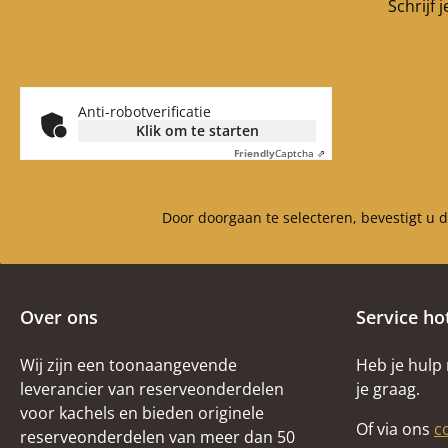
Schrijf 
Anti-robotverificatie
Klik om te starten
Friendly
Captcha ⇗
Door doorgaan te selecteren, bevestigt u 
Over ons
Service ho
Wij zijn een toonaangevende
Heb je hulp
leverancier van reserveonderdelen
je graag.
voor kachels en bieden originele
Of via ons
c
reserveonderdelen van meer dan 50