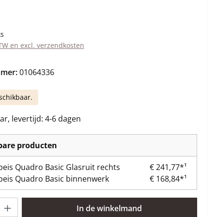
s:
ks
BTW en excl. verzendkosten
mmer:
01064336
schikbaar.
r, levertijd: 4-6 dagen
kbare producten
eis Quadro Basic Glasruit rechts
€ 241,77*¹
eis Quadro Basic binnenwerk
€ 168,84*¹
lheid: Voer de gewenste hoeveelheid in of gebruik de knoppen om 
In de winkelmand