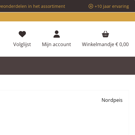
veonderdelen in het assortiment
+10 jaar ervaring
Je hebt 0 items op je verlanglijstje
Volglijst
Mijn account
Winkelmandje
€ 0,00
Nordpeis