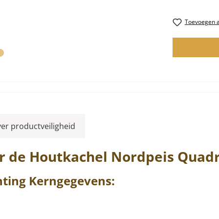
Toevoegen aa
ver productveiligheid
r de Houtkachel
Nordpeis
Quad
hting
Kerngegevens: