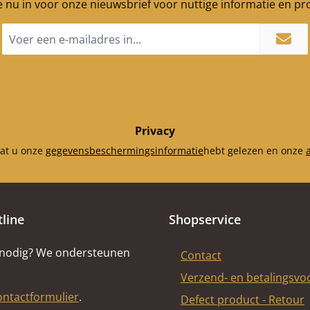
je nu in voor onze nieuwsbrief voor nuttige informatie en p
E-
mailadres
*
Privacy
dat u onze
gegevensbeschermingsinformatie
hebt gelezen en onze
tline
Shopservice
 nodig? We ondersteunen
Contact
Verzend- en betalingsv
ontactformulier
.
Defect product - Retour