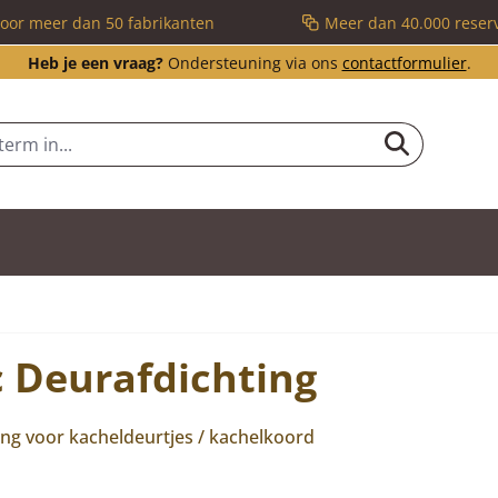
voor meer dan 50 fabrikanten
Meer dan 40.000 reser
Heb je een vraag?
Ondersteuning via ons
contactformulier
.
 Deurafdichting
ing voor kacheldeurtjes / kachelkoord