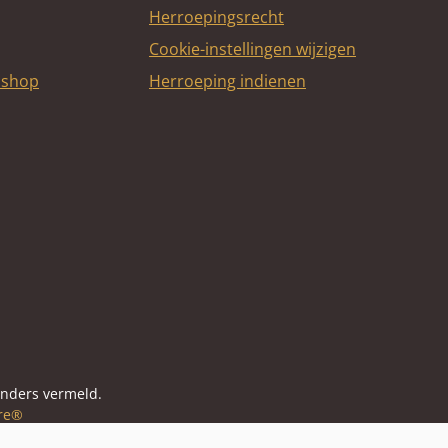
Herroepingsrecht
Cookie-instellingen wijzigen
bshop
Herroeping indienen
itcard
anders vermeld.
re®