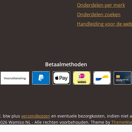
Onderdelen per merk
Onderdelen zoeken
Handleiding voor de we
Betaalmethoden
Vooruitbetaling
PayPal
Apple Pay
iDEAL | Wero
Bancontact
Cred
cl. btw plus
verzendkosten
en eventuele bezorgkosten, indien niet 
026 Wamiso NL - Alle rechten voorbehouden. Theme by
ThemeWa