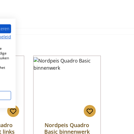
teren
beleid
e
dige
ruiken
aad!
het
uadro
Nordpeis Quadro
t links
Basic binnenwerk