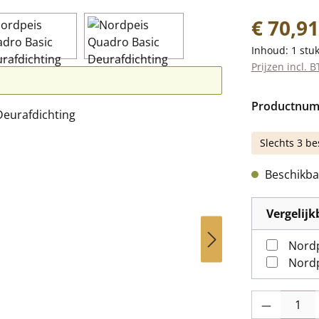
Normale prij
€ 70,91
Inhoud:
1 stu
Prijzen incl. 
Productnu
Slechts 3 be
Beschikbaa
Vergelij
Nordp
Nordp
Producthoevee