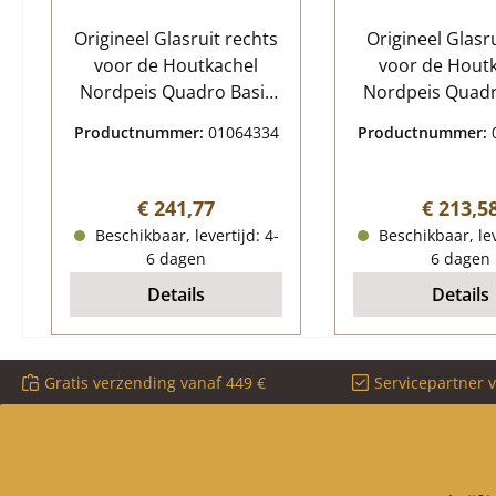
Origineel Glasruit rechts
Origineel Glasru
voor de Houtkachel
voor de Hout
Nordpeis Quadro Basic
Nordpeis Quadr
Nordpeis Quadro Basic
Nordpeis Quadr
Productnummer:
01064334
Productnummer:
Glasruit rechts
Glasruit li
Kerngegevens: glazen
Kerngegevens: glaze
ruit, glasplaat
ruit, kachel
Normale prijs:
Normale
€ 241,77
€ 213,5
Afmetingen (B/L/H) 314
Afmetingen (B/L
Beschikbaar, levertijd: 4-
Beschikbaar, lev
mm x 525 mm x 4 mm
mm x 525 mm 
6 dagen
6 dagen
Materiaal Glas
Materiaal G
Details
Details
hittebestendig met logo
hittebestendig i
inclusief afdichting,
afdichting, glas
glashouder en schroeven
schroeve
Gratis verzending vanaf 449 €
Servicepartner 