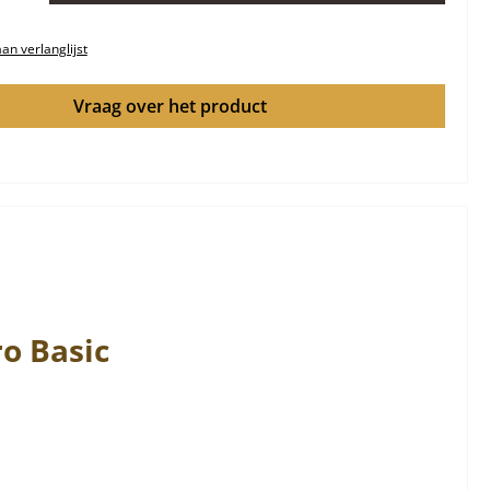
n verlanglijst
Vraag over het product
ro
Basic