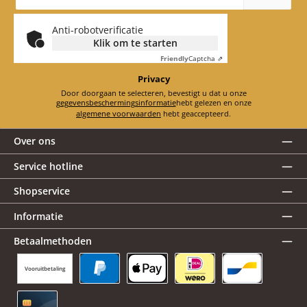
*
Anti-robotverificatie
Klik om te starten
Friendly
Captcha ⇗
Privacy
Door doorgaan te selecteren, bevestigt u dat u onze
gegevensbeschermingsinformatie
hebt gelezen en onze
algemene voorwaarden
hebt geaccepteerd.
Over ons
Service hotline
Shopservice
Informatie
Betaalmethoden
Vooruitbetaling
PayPal
Apple Pay
iDEAL | Wero
Bancontact