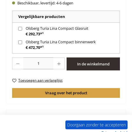
Beschikbaar, levertijd: 4-6 dagen
Vergelijkbare producten
Olsberg Turia Lina Compact Glasruit
€ 292,73*¹
Olsberg Turia Lina Compact binnenwerk
€ 472,70*¹
Producthoeveelheid: Voer de gewenste hoeveelheid in of gebruik de knoppen 
In de winkelmand
Toevoegen aan verlanglijst
Vraag over het product
Doorgaan zonder te accepteren
Beschrijving