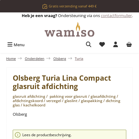
Ga naar de hoofdinhoud
Gratis verzending vanaf 449 €
Heb je een vraag?
Ondersteuning via ons
contactformulier
.
Je hebt 0 items op 
Menu
Home
Onderdelen
Olsberg
Turia
Olsberg Turia Lina Compact
glasruit afdichting
glasruit afdichting / pakking voor glasruit / glasafdichting /
afdichtingskoord / verzegel / glaslint / glaspakking / dichting
glas / kachelkoord
Olsberg
Afbeeldingengalerij overslaan
Lees de productbeschrijving.