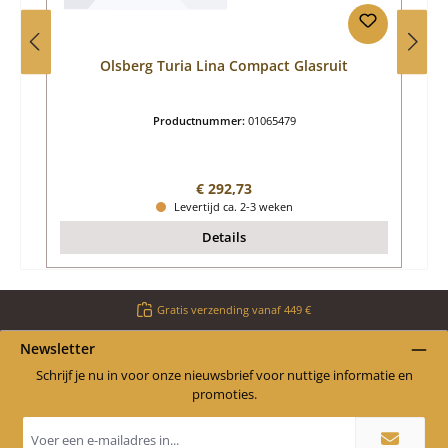
Olsberg Turia Lina Compact Glasruit
Productnummer:
01065479
Normale prijs:
€ 292,73
Levertijd ca. 2-3 weken
Details
Gratis verzending vanaf 449 €
Newsletter
Schrijf je nu in voor onze nieuwsbrief voor nuttige informatie en
promoties.
E-
mailadres