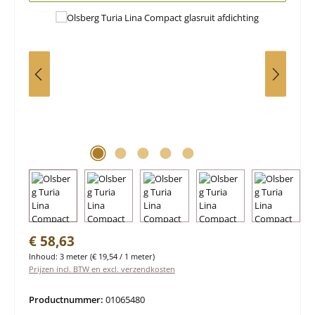
Normale prijs:
€ 58,63
Inhoud:
3 meter
(€ 19,54 / 1 meter)
Prijzen incl. BTW en excl. verzendkosten
Productnummer:
01065480