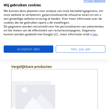
Privacybeleid
glasruit afdichting voor de Houtkachel Olsberg Turia Lina
Wij gebruiken cookies
Compact Olsberg Turia Lina Compact glasruit afdichting
We kunnen deze plaatsen voor analyse van onze bezoekersgegevens, om
Kerngegev…
Meer
onze website te verbeteren, gepersonaliseerde inhoud te tonen en om u
een geweldige website-ervaring te bieden. Voor meer informatie over de
Eigenschappen
cookies die we gebruiken opent u de instellingen.
De gegevens worden verzameld voor het personaliseren van advertenties
en het meten van de effectiviteit van reclamecampagnes. Gegevens
Informatie over productveiligheid
kunnen worden gedeeld met Google LLC, meer informatie vindt u
hier
.
Accepteer alles
Nee, pas aan
Productgalerij overslaan
Vergelijkbare producten