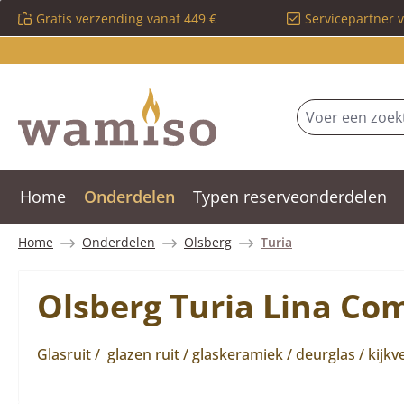
Gratis verzending vanaf 449 €
Servicepartner 
 naar de hoofdinhoud
Ga naar de zoekopdracht
Ga naar de hoofdnavigatie
Home
Onderdelen
Typen reserveonderdelen
Home
Onderdelen
Olsberg
Turia
Olsberg Turia Lina Co
Glasruit / glazen ruit / glaskeramiek / deurglas / kijkve