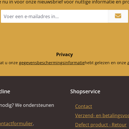
je nu in voor onze nieuwsbrief voor nuttige informatie en p
E-
mailadres
*
Privacy
dat u onze
gegevensbeschermingsinformatie
hebt gelezen en onze
tline
Shopservice
 nodig? We ondersteunen
Contact
Verzend- en betalingsv
ontactformulier
.
Defect product - Retour