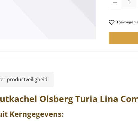
Toevoegen aa
ver productveiligheid
outkachel
Olsberg
Turia
Lina Co
uit
Kerngegevens: