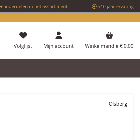
veonderdelen in het assortiment
+10 jaar ervaring
Je hebt 0 items op je verlanglijstje
Volglijst
Mijn account
Winkelmandje
€ 0,00
Olsberg