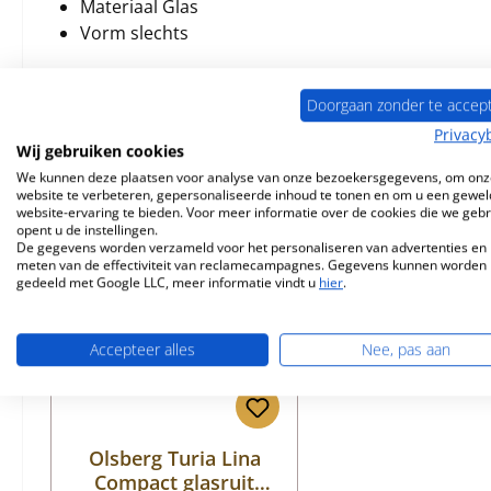
Materiaal Glas
Vorm slechts
Doorgaan zonder te accep
Privacy
Wij gebruiken cookies
Toebehoren
Vergelijkbare producten
We kunnen deze plaatsen voor analyse van onze bezoekersgegevens, om onz
website te verbeteren, gepersonaliseerde inhoud te tonen en om u een gewel
website-ervaring te bieden. Voor meer informatie over de cookies die we geb
Productgalerij overslaan
opent u de instellingen.
De gegevens worden verzameld voor het personaliseren van advertenties en 
meten van de effectiviteit van reclamecampagnes. Gegevens kunnen worden
gedeeld met Google LLC, meer informatie vindt u
hier
.
Accepteer alles
Nee, pas aan
Olsberg Turia Lina
Compact glasruit