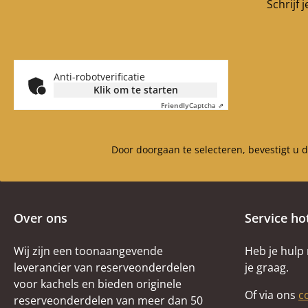
Schrijf 
Anti-robotverificatie
Klik om te starten
Friendly
Captcha ⇗
Door doorgaan te selecteren, bevestigt u 
Over ons
Service ho
Wij zijn een toonaangevende
Heb je hulp
leverancier van reserveonderdelen
je graag.
voor kachels en bieden originele
Of via ons
c
reserveonderdelen van meer dan 50