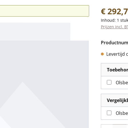
Normale prij
€ 292,
Inhoud:
1 stu
Prijzen incl. 
Productnu
Levertijd 
Toebeho
Vergelij
Olsbe
Producthoevee