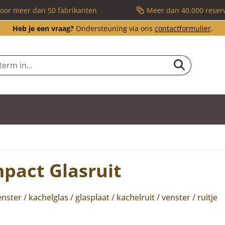
voor meer dan 50 fabrikanten
Meer dan 40.000 reser
Heb je een vraag?
Ondersteuning via ons
contactformulier
.
mpact Glasruit
nster / kachelglas / glasplaat / kachelruit / venster / ruitje