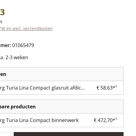
s:
73
ks
BTW en excl. verzendkosten
mmer:
01065479
ca. 2-3 weken
ren
Olsberg Turia Lina Compact glasruit afdichting
€ 58,63*¹
kbare producten
rg Turia Lina Compact binnenwerk
€ 472,70*¹
lheid: Voer de gewenste hoeveelheid in of gebruik de knoppen om 