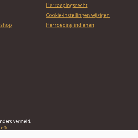
Herroepingsrecht
Cookie-instellingen wijzigen
bshop
Herroeping indienen
itcard
anders vermeld.
re®