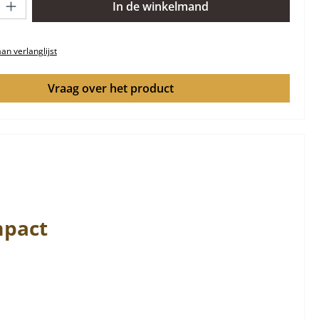
In de winkelmand
n verlanglijst
Vraag over het product
mpact