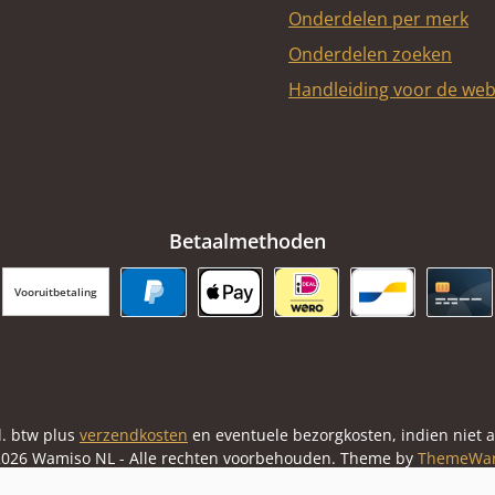
Onderdelen per merk
Onderdelen zoeken
Handleiding voor de we
Betaalmethoden
Vooruitbetaling
PayPal
Apple Pay
iDEAL | Wero
Bancontact
Cred
cl. btw plus
verzendkosten
en eventuele bezorgkosten, indien niet 
026 Wamiso NL - Alle rechten voorbehouden. Theme by
ThemeWa