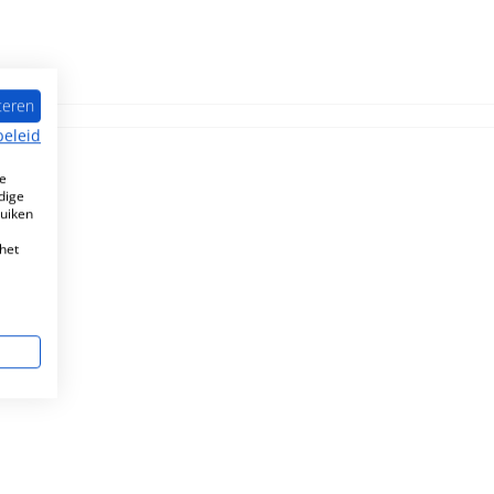
teren
beleid
e
dige
ruiken
het