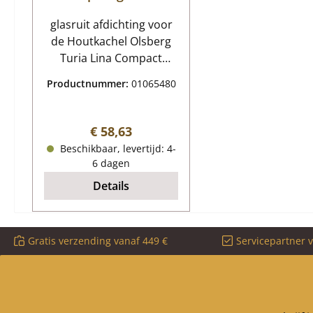
afdichting
glasruit afdichting voor
de Houtkachel Olsberg
Turia Lina Compact
Olsberg Turia Lina
Productnummer:
01065480
Compact glasruit
afdichting Kerngegevens:
glasafdichting,
Normale prijs:
€ 58,63
kachelkoord Platte
Beschikbaar, levertijd: 4-
pakking Afmetingen (B/H)
6 dagen
15 mm x 4 mm Lengte
Details
3,00 m zelfklevend
Gratis verzending vanaf 449 €
Servicepartner 