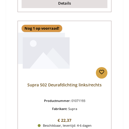
Details
Nog 1 op voorraad!
Supra 502 Deurafdichting links/rechts
Productnummer:
01071193
Fabrikant:
Supra
Normale prijs:
€ 22,37
Beschikbaar, levertijd: 4-6 dagen