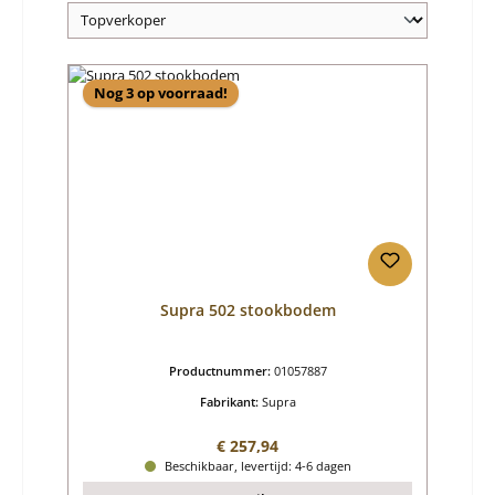
Nog 3 op voorraad!
Supra 502 stookbodem
Productnummer:
01057887
Fabrikant:
Supra
Normale prijs:
€ 257,94
Beschikbaar, levertijd: 4-6 dagen