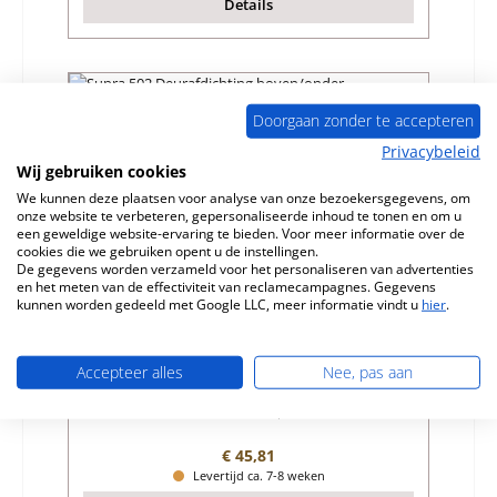
Details
Doorgaan zonder te accepteren
Privacybeleid
Wij gebruiken cookies
We kunnen deze plaatsen voor analyse van onze bezoekersgegevens, om
onze website te verbeteren, gepersonaliseerde inhoud te tonen en om u
een geweldige website-ervaring te bieden. Voor meer informatie over de
cookies die we gebruiken opent u de instellingen.
De gegevens worden verzameld voor het personaliseren van advertenties
en het meten van de effectiviteit van reclamecampagnes. Gegevens
kunnen worden gedeeld met Google LLC, meer informatie vindt u
hier
.
Supra 502 Deurafdichting boven/onder
Accepteer alles
Nee, pas aan
Productnummer:
01071191
Fabrikant:
Supra
Normale prijs:
€ 45,81
Levertijd ca. 7-8 weken