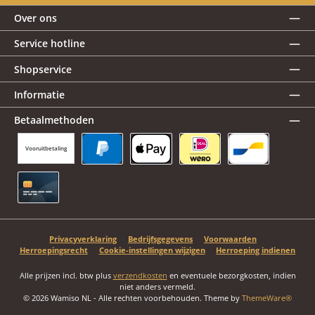
Over ons
Service hotline
Shopservice
Informatie
Betaalmethoden
Vooruitbetaling
PayPal
Apple Pay
iDEAL | Wero
Bancontact
Creditcard
Privacyverklaring
Bedrijfsgegevens
Voorwaarden
Herroepingsrecht
Cookie-instellingen wijzigen
Herroeping indienen
Alle prijzen incl. btw plus
verzendkosten
en eventuele bezorgkosten, indien
niet anders vermeld.
© 2026 Wamiso NL - Alle rechten voorbehouden. Theme by
ThemeWare®