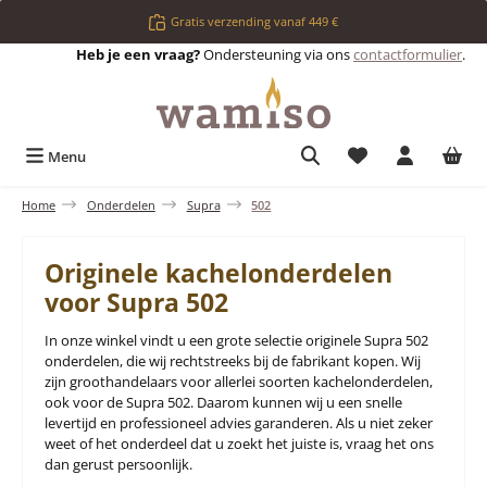
Ga naar de hoofdinhoud
Gratis verzending vanaf 449 €
Heb je een vraag?
Ondersteuning via ons
contactformulier
.
Je hebt 0 items op 
Menu
Home
Onderdelen
Supra
502
Originele kachelonderdelen
voor Supra 502
In onze winkel vindt u een grote selectie originele Supra 502
onderdelen, die wij rechtstreeks bij de fabrikant kopen. Wij
zijn groothandelaars voor allerlei soorten kachelonderdelen,
ook voor de Supra 502. Daarom kunnen wij u een snelle
levertijd en professioneel advies garanderen. Als u niet zeker
weet of het onderdeel dat u zoekt het juiste is, vraag het ons
dan gerust persoonlijk.