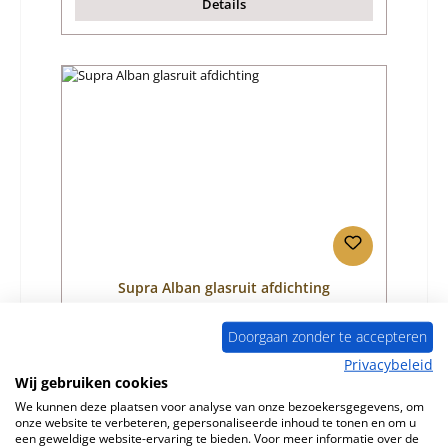
Details
Supra Alban glasruit afdichting
Doorgaan zonder te accepteren
Productnummer:
01058509
Privacybeleid
Fabrikant:
Supra
Wij gebruiken cookies
We kunnen deze plaatsen voor analyse van onze bezoekersgegevens, om
Normale prijs:
€ 20,04
onze website te verbeteren, gepersonaliseerde inhoud te tonen en om u
Levertijd ca. 7-8 weken
een geweldige website-ervaring te bieden. Voor meer informatie over de