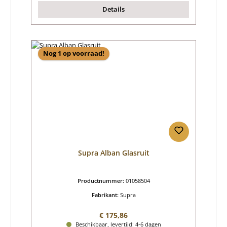
Details
Nog 1 op voorraad!
Supra Alban Glasruit
Productnummer:
01058504
Fabrikant:
Supra
Normale prijs:
€ 175,86
Beschikbaar, levertijd: 4-6 dagen