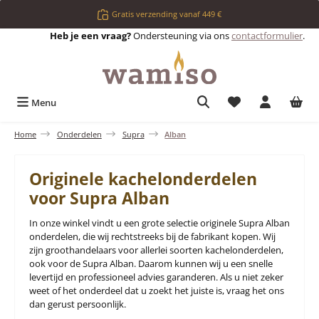
Ga naar de hoofdinhoud
Gratis verzending vanaf 449 €
Heb je een vraag?
Ondersteuning via ons
contactformulier
.
Je hebt 0 items op 
Menu
Home
Onderdelen
Supra
Alban
Originele kachelonderdelen
voor Supra Alban
In onze winkel vindt u een grote selectie originele Supra Alban
onderdelen, die wij rechtstreeks bij de fabrikant kopen. Wij
zijn groothandelaars voor allerlei soorten kachelonderdelen,
ook voor de Supra Alban. Daarom kunnen wij u een snelle
levertijd en professioneel advies garanderen. Als u niet zeker
weet of het onderdeel dat u zoekt het juiste is, vraag het ons
dan gerust persoonlijk.