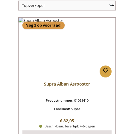
Nog 3 op voorraad!
Supra Alban Asrooster
Productnummer:
01058410
Fabrikant:
Supra
Normale prijs:
€ 82,05
Beschikbaar, levertijd: 4-6 dagen