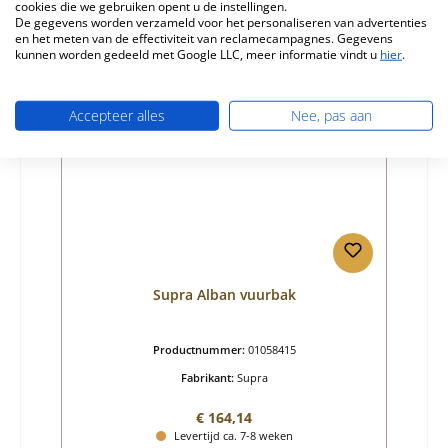
cookies die we gebruiken opent u de instellingen.
Details
De gegevens worden verzameld voor het personaliseren van advertenties
en het meten van de effectiviteit van reclamecampagnes. Gegevens
kunnen worden gedeeld met Google LLC, meer informatie vindt u
hier
.
Accepteer alles
Nee, pas aan
Supra Alban vuurbak
Productnummer:
01058415
Fabrikant:
Supra
Normale prijs:
€ 164,14
Levertijd ca. 7-8 weken