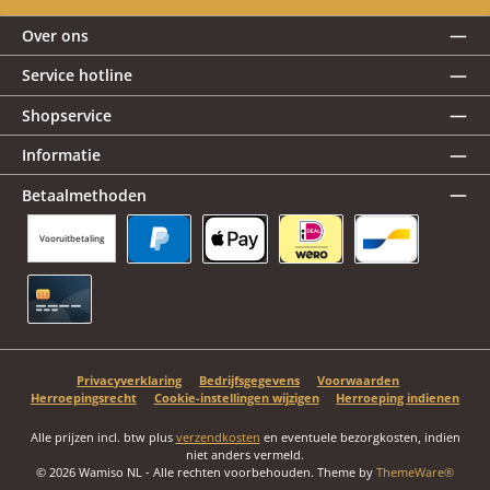
Over ons
Service hotline
Shopservice
Informatie
Betaalmethoden
Vooruitbetaling
PayPal
Apple Pay
iDEAL | Wero
Bancontact
Creditcard
Privacyverklaring
Bedrijfsgegevens
Voorwaarden
Herroepingsrecht
Cookie-instellingen wijzigen
Herroeping indienen
Alle prijzen incl. btw plus
verzendkosten
en eventuele bezorgkosten, indien
niet anders vermeld.
© 2026 Wamiso NL - Alle rechten voorbehouden. Theme by
ThemeWare®