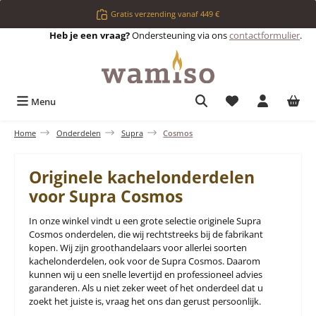
Ga naar de hoofdinhoud
Gratis verzending vanaf 449 €
Heb je een vraag?
Ondersteuning via ons
contactformulier
.
Je hebt 0 items op 
Menu
Home
Onderdelen
Supra
Cosmos
Originele kachelonderdelen
voor Supra Cosmos
In onze winkel vindt u een grote selectie originele Supra
Cosmos onderdelen, die wij rechtstreeks bij de fabrikant
kopen. Wij zijn groothandelaars voor allerlei soorten
kachelonderdelen, ook voor de Supra Cosmos. Daarom
kunnen wij u een snelle levertijd en professioneel advies
garanderen. Als u niet zeker weet of het onderdeel dat u
zoekt het juiste is, vraag het ons dan gerust persoonlijk.