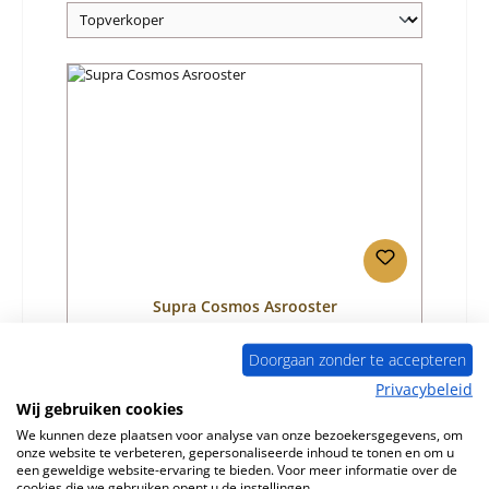
Supra Cosmos Asrooster
Doorgaan zonder te accepteren
Productnummer:
01057957
Privacybeleid
Fabrikant:
Supra
Wij gebruiken cookies
We kunnen deze plaatsen voor analyse van onze bezoekersgegevens, om
Normale prijs:
€ 64,48
onze website te verbeteren, gepersonaliseerde inhoud te tonen en om u
Beschikbaar, levertijd: 4-6 dagen
een geweldige website-ervaring te bieden. Voor meer informatie over de
cookies die we gebruiken opent u de instellingen.