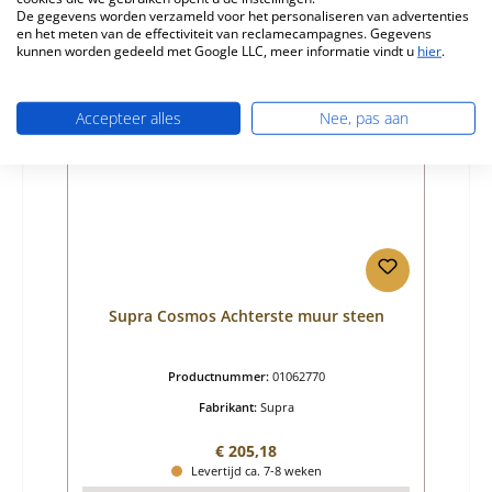
Details
De gegevens worden verzameld voor het personaliseren van advertenties
en het meten van de effectiviteit van reclamecampagnes. Gegevens
kunnen worden gedeeld met Google LLC, meer informatie vindt u
hier
.
Accepteer alles
Nee, pas aan
Supra Cosmos Achterste muur steen
Productnummer:
01062770
Fabrikant:
Supra
Normale prijs:
€ 205,18
Levertijd ca. 7-8 weken