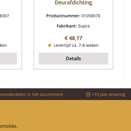
Deurafdichting
8307
Productnummer:
01058076
Fabrikant:
Supra
js:
Normale prijs:
€ 48,17
eken
Levertijd ca. 7-8 weken
Details
veonderdelen in het assortiment
+10 jaar ervaring
romoties.