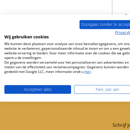
Pr
Doorgaan zonder te accep
Privacy
Wij gebruiken cookies
B
We kunnen deze plaatsen voor analyse van onze bezoekersgegevens, om onz
website te verbeteren, gepersonaliseerde inhoud te tonen en om u een gewel
website-ervaring te bieden. Voor meer informatie over de cookies die we geb
opent u de instellingen.
De gegevens worden verzameld voor het personaliseren van advertenties en 
meten van de effectiviteit van reclamecampagnes. Gegevens kunnen worden
gedeeld met Google LLC, meer informatie vindt u
hier
.
Accepteer alles
Nee, pas aan
Gratis verzending vanaf 449 €
Servicepartner 
Schrijf 