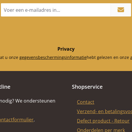
E-
mailadres
*
Privacy
dat u onze
gegevensbeschermingsinformatie
hebt gelezen en onze
tline
Shopservice
 nodig? We ondersteunen
Contact
Verzend- en betalingsv
ontactformulier
.
Defect product - Retour
Onderdelen per merk