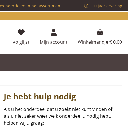
veonderdelen in het assortiment
+10 jaar ervaring
Je hebt 0 items op je verlanglijstje
Volglijst
Mijn account
Winkelmandje
€ 0,00
Je hebt hulp nodig
Als u het onderdeel dat u zoekt niet kunt vinden of
als u niet zeker weet welk onderdeel u nodig hebt,
helpen wij u graag: