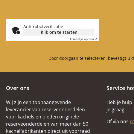
Anti-robotverificatie
Klik om te starten
Friendly
Captcha ⇗
Door doorgaan te selecteren, bevestigt u 
Over ons
Service ho
Wij zijn een toonaangevende
Heb je hulp
leverancier van reserveonderdelen
je graag.
voor kachels en bieden originele
Of via ons
c
reserveonderdelen van meer dan 50
kachelfabrikanten direct uit voorraad