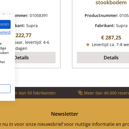
stookbodem
oductnummer:
01058391
Productnummer:
0105
teren
Fabrikant:
Supra
Fabrikant:
Supra
beleid
Normale prijs:
€ 222,77
Normale pri
€ 287,25
eschikbaar, levertijd: 4-6
e
Levertijd ca. 7-8 w
dige
dagen
ruiken
Details
Details
het
voor meer dan 50 fabrikanten
Meer dan 40.000 reser
Newsletter
je nu in voor onze nieuwsbrief voor nuttige informatie en p