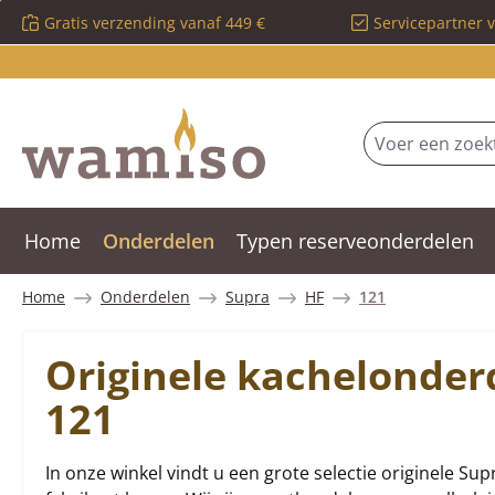
Gratis verzending vanaf 449 €
Servicepartner 
 naar de hoofdinhoud
Ga naar de zoekopdracht
Ga naar de hoofdnavigatie
Home
Onderdelen
Typen reserveonderdelen
Home
Onderdelen
Supra
HF
121
Originele kachelonder
121
In onze winkel vindt u een grote selectie originele Sup