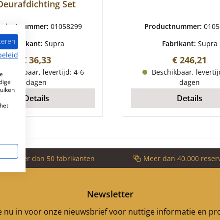
Deurafdichting Set
oductnummer:
01058299
Productnummer:
0105
teren
Fabrikant:
Supra
Fabrikant:
Supra
beleid
Normale prijs:
Normale pri
€ 36,33
€ 246,21
eschikbaar, levertijd: 4-6
Beschikbaar, levertij
e
dige
dagen
dagen
ruiken
Details
Details
het
voor meer dan 50 fabrikanten
Meer dan 40.000 reser
Newsletter
je nu in voor onze nieuwsbrief voor nuttige informatie en p