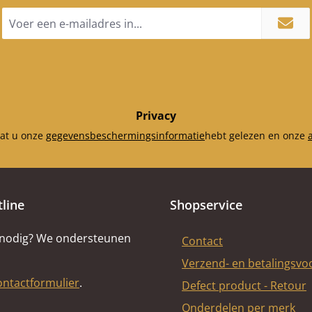
E-
mailadres
*
Privacy
dat u onze
gegevensbeschermingsinformatie
hebt gelezen en onze
tline
Shopservice
 nodig? We ondersteunen
Contact
Verzend- en betalingsv
ontactformulier
.
Defect product - Retour
Onderdelen per merk