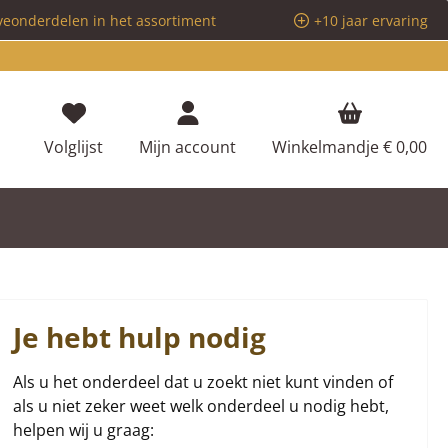
veonderdelen in het assortiment
+10 jaar ervaring
Je hebt 0 items op je verlanglijstje
Volglijst
Mijn account
Winkelmandje
€ 0,00
Je hebt hulp nodig
Als u het onderdeel dat u zoekt niet kunt vinden of
als u niet zeker weet welk onderdeel u nodig hebt,
helpen wij u graag: