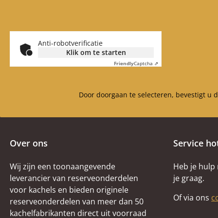
Anti-robotverificatie
Klik om te starten
Friendly
Captcha ⇗
Door doorgaan te selecteren, bevestigt u 
Over ons
Service ho
Wij zijn een toonaangevende
Heb je hulp
leverancier van reserveonderdelen
je graag.
voor kachels en bieden originele
Of via ons
c
reserveonderdelen van meer dan 50
kachelfabrikanten direct uit voorraad