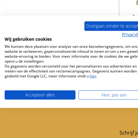
Pr
Doorgaan zonder te accep
Privacy
Wij gebruiken cookies
B
We kunnen deze plaatsen voor analyse van onze bezoekersgegevens, om onz
website te verbeteren, gepersonaliseerde inhoud te tonen en om u een gewel
website-ervaring te bieden. Voor meer informatie over de cookies die we geb
opent u de instellingen.
De gegevens worden verzameld voor het personaliseren van advertenties en 
meten van de effectiviteit van reclamecampagnes. Gegevens kunnen worden
gedeeld met Google LLC, meer informatie vindt u
hier
.
Accepteer alles
Nee, pas aan
Gratis verzending vanaf 449 €
Servicepartner 
Schrijf 