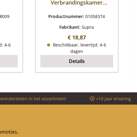
Verbrandingskamer
deurvergrendeling
8009
Productnummer:
01058374
Fabrikant:
Supra
js:
Normale prijs:
€ 18,87
d: 4-6
Beschikbaar, levertijd: 4-6
dagen
Details
veonderdelen in het assortiment
+10 jaar ervaring
romoties.