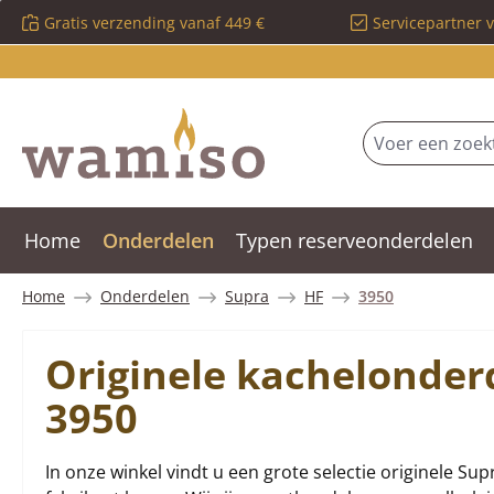
Gratis verzending vanaf 449 €
Servicepartner 
 naar de hoofdinhoud
Ga naar de zoekopdracht
Ga naar de hoofdnavigatie
Home
Onderdelen
Typen reserveonderdelen
Home
Onderdelen
Supra
HF
3950
Originele kachelonder
3950
In onze winkel vindt u een grote selectie originele Sup