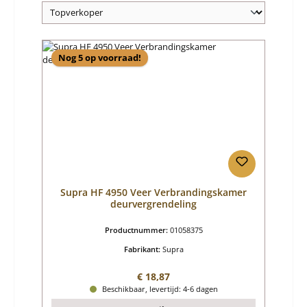
Nog 5 op voorraad!
Supra HF 4950 Veer Verbrandingskamer
deurvergrendeling
Productnummer:
01058375
Fabrikant:
Supra
Normale prijs:
€ 18,87
Beschikbaar, levertijd: 4-6 dagen