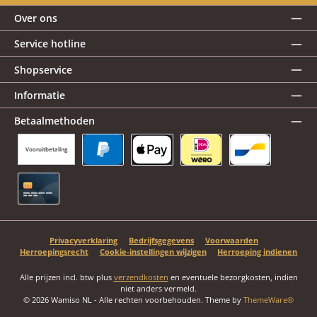
Over ons
Service hotline
Shopservice
Informatie
Betaalmethoden
Vooruitbetaling
PayPal
Apple Pay
iDEAL | Wero
Bancontact
Creditcard
Privacyverklaring
Bedrijfsgegevens
Voorwaarden
Herroepingsrecht
Cookie-instellingen wijzigen
Herroeping indienen
Alle prijzen incl. btw plus
verzendkosten
en eventuele bezorgkosten, indien
niet anders vermeld.
© 2026 Wamiso NL - Alle rechten voorbehouden. Theme by
ThemeWare®