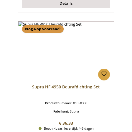
Details
Nog 4 op voorraad!
Supra HF 4950 Deurafdichting Set
Productnummer:
01058300
Fabrikant:
Supra
Normale prijs:
€ 36,33
Beschikbaar, levertijd: 4-6 dagen