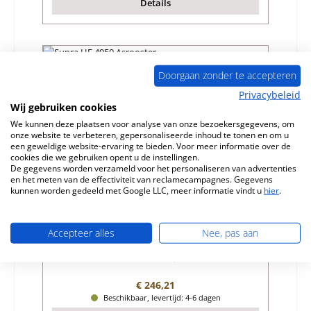
Details
Nog 8 op voorraad!
Doorgaan zonder te accepteren
Privacybeleid
Wij gebruiken cookies
We kunnen deze plaatsen voor analyse van onze bezoekersgegevens, om
onze website te verbeteren, gepersonaliseerde inhoud te tonen en om u
een geweldige website-ervaring te bieden. Voor meer informatie over de
cookies die we gebruiken opent u de instellingen.
De gegevens worden verzameld voor het personaliseren van advertenties
en het meten van de effectiviteit van reclamecampagnes. Gegevens
kunnen worden gedeeld met Google LLC, meer informatie vindt u
hier
.
Supra HF 4950 Asrooster
Accepteer alles
Nee, pas aan
Productnummer:
01058010
Fabrikant:
Supra
Normale prijs:
€ 246,21
Beschikbaar, levertijd: 4-6 dagen