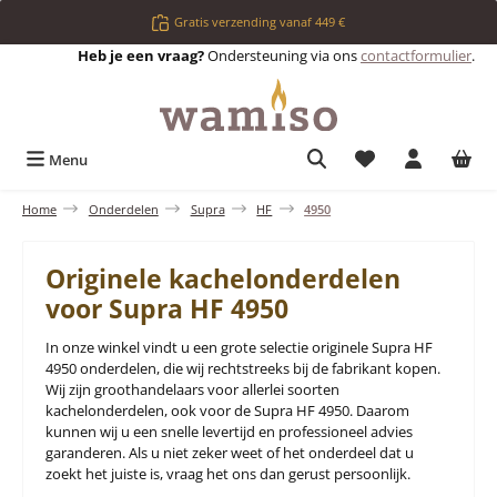
Ga naar de hoofdinhoud
Gratis verzending vanaf 449 €
Heb je een vraag?
Ondersteuning via ons
contactformulier
.
Je hebt 0 items op 
Menu
Home
Onderdelen
Supra
HF
4950
Originele kachelonderdelen
voor Supra HF 4950
In onze winkel vindt u een grote selectie originele Supra HF
4950 onderdelen, die wij rechtstreeks bij de fabrikant kopen.
Wij zijn groothandelaars voor allerlei soorten
kachelonderdelen, ook voor de Supra HF 4950. Daarom
kunnen wij u een snelle levertijd en professioneel advies
garanderen. Als u niet zeker weet of het onderdeel dat u
zoekt het juiste is, vraag het ons dan gerust persoonlijk.