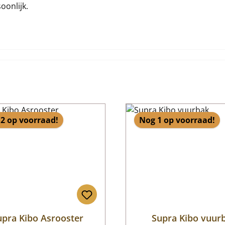
oonlijk.
2 op voorraad!
Nog 1 op voorraad!
upra Kibo Asrooster
Supra Kibo vuur