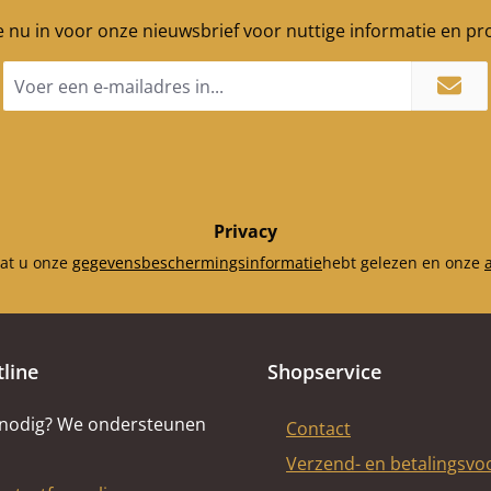
je nu in voor onze nieuwsbrief voor nuttige informatie en p
E-
mailadres
*
Privacy
dat u onze
gegevensbeschermingsinformatie
hebt gelezen en onze
tline
Shopservice
 nodig? We ondersteunen
Contact
Verzend- en betalingsv