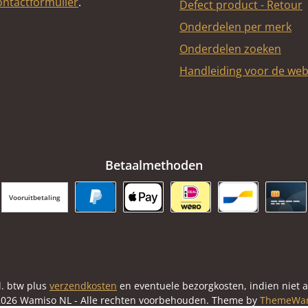
ontactformulier
.
Defect product - Retour
Onderdelen per merk
Onderdelen zoeken
Handleiding voor de we
Betaalmethoden
Vooruitbetaling
PayPal
Apple Pay
iDEAL | Wero
Bancontact
Cred
cl. btw plus
verzendkosten
en eventuele bezorgkosten, indien niet 
026 Wamiso NL - Alle rechten voorbehouden. Theme by
ThemeWa