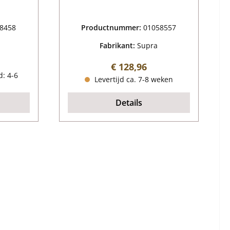
8458
Productnummer:
01058557
Fabrikant:
Supra
ijs:
Normale prijs:
€ 128,96
d: 4-6
Levertijd ca. 7-8 weken
Details