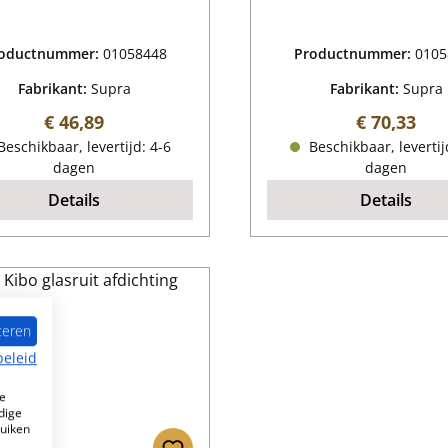
oductnummer:
01058448
Productnummer:
0105
Fabrikant:
Supra
Fabrikant:
Supra
Normale prijs:
Normale pr
€ 46,89
€ 70,33
eschikbaar, levertijd: 4-6
Beschikbaar, levertij
dagen
dagen
Details
Details
teren
beleid
e
dige
ruiken