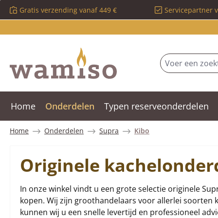
Gratis verzending vanaf 449 €
Servicepartner 
 naar de hoofdinhoud
Ga naar de zoekopdracht
Ga naar de hoofdnavigatie
Home
Onderdelen
Typen reserveonderdelen
Home
Onderdelen
Supra
Kibo
Originele kachelonder
In onze winkel vindt u een grote selectie originele Sup
kopen. Wij zijn groothandelaars voor allerlei soorte
kunnen wij u een snelle levertijd en professioneel adv