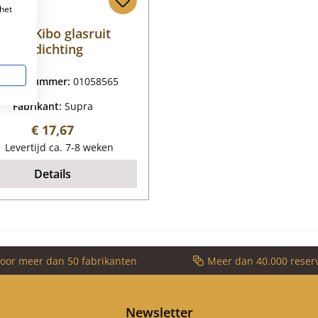
het
Supra Kibo glasruit
afdichting
oductnummer:
01058565
Fabrikant:
Supra
Normale prijs:
€ 17,67
Levertijd ca. 7-8 weken
Details
voor meer dan 50 fabrikanten
Meer dan 40.000 reser
Newsletter