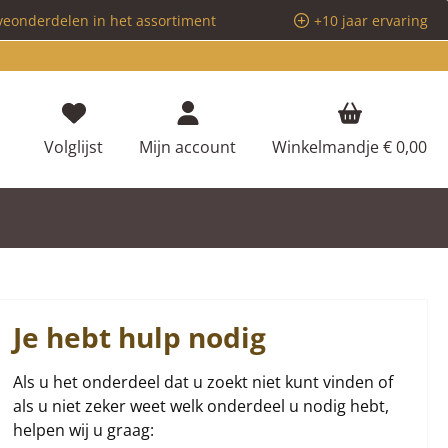
veonderdelen in het assortiment
+10 jaar ervaring
Je hebt 0 items op je verlanglijstje
Volglijst
Mijn account
Winkelmandje
€ 0,00
Je hebt hulp nodig
Als u het onderdeel dat u zoekt niet kunt vinden of
als u niet zeker weet welk onderdeel u nodig hebt,
helpen wij u graag: