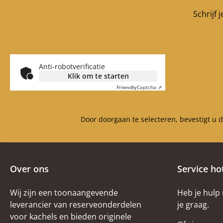
Schrijf 
Anti-robotverificatie
Klik om te starten
Friendly
Captcha ⇗
Door doorgaan te selecteren, bevestigt u 
Over ons
Service ho
Wij zijn een toonaangevende
Heb je hulp
leverancier van reserveonderdelen
je graag.
voor kachels en bieden originele