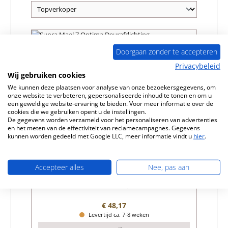
Doorgaan zonder te accepteren
Privacybeleid
Wij gebruiken cookies
We kunnen deze plaatsen voor analyse van onze bezoekersgegevens, om
onze website te verbeteren, gepersonaliseerde inhoud te tonen en om u
een geweldige website-ervaring te bieden. Voor meer informatie over de
cookies die we gebruiken opent u de instellingen.
De gegevens worden verzameld voor het personaliseren van advertenties
en het meten van de effectiviteit van reclamecampagnes. Gegevens
kunnen worden gedeeld met Google LLC, meer informatie vindt u
hier
.
Supra Mael 7 Optima Deurafdichting
Accepteer alles
Nee, pas aan
Productnummer:
01058046
Fabrikant:
Supra
Normale prijs:
€ 48,17
Levertijd ca. 7-8 weken