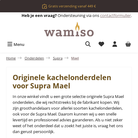
Ga naar de hoofdinhoud
Gratis verzending vanaf 449 €
Heb je een vraag?
Ondersteuning via ons
contactformulier
.
Je hebt 0 items op 
Menu
Home
Onderdelen
Supra
Mael
Originele kachelonderdelen
voor Supra Mael
In onze winkel vindt u een grote selectie originele Supra Mael
onderdelen, die wij rechtstreeks bij de fabrikant kopen. Wij
zijn groothandelaars voor allerlei soorten kachelonderdelen,
ook voor de Supra Mael. Daarom kunnen wij u een snelle
levertijd en professioneel advies garanderen. Als u niet zeker
weet of het onderdeel dat u zoekt het juiste is, vraag het ons
dan gerust persoonlijk.