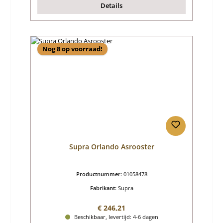
Details
Nog 8 op voorraad!
Supra Orlando Asrooster
Productnummer:
01058478
Fabrikant:
Supra
Normale prijs:
€ 246,21
Beschikbaar, levertijd: 4-6 dagen