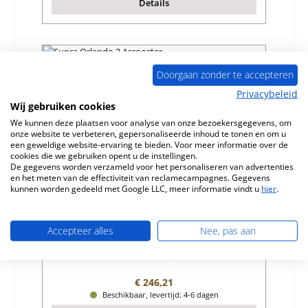
Details
Nog 8 op voorraad!
Doorgaan zonder te accepteren
Privacybeleid
Wij gebruiken cookies
We kunnen deze plaatsen voor analyse van onze bezoekersgegevens, om
onze website te verbeteren, gepersonaliseerde inhoud te tonen en om u
een geweldige website-ervaring te bieden. Voor meer informatie over de
cookies die we gebruiken opent u de instellingen.
De gegevens worden verzameld voor het personaliseren van advertenties
en het meten van de effectiviteit van reclamecampagnes. Gegevens
kunnen worden gedeeld met Google LLC, meer informatie vindt u
hier
.
Supra Orlando 2 Asrooster
Accepteer alles
Nee, pas aan
Productnummer:
01058479
Fabrikant:
Supra
Normale prijs:
€ 246,21
Beschikbaar, levertijd: 4-6 dagen