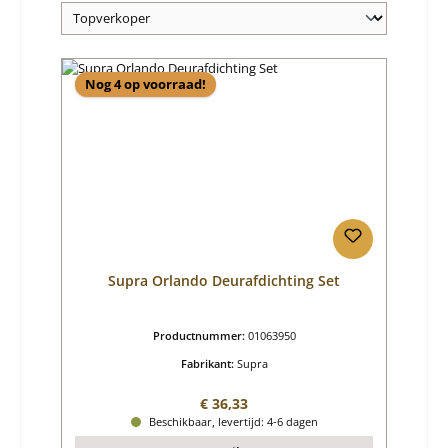
Nog 4 op voorraad!
Supra Orlando Deurafdichting Set
Productnummer:
01063950
Fabrikant:
Supra
Normale prijs:
€ 36,33
Beschikbaar, levertijd: 4-6 dagen