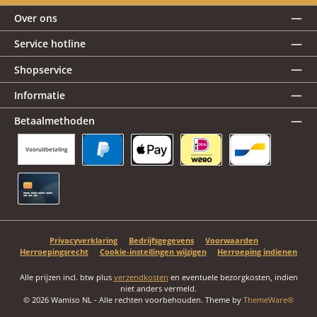
Over ons
Service hotline
Shopservice
Informatie
Betaalmethoden
Vooruitbetaling
PayPal
Apple Pay
iDEAL | Wero
Bancontact
Creditcard
Privacyverklaring
Bedrijfsgegevens
Voorwaarden
Herroepingsrecht
Cookie-instellingen wijzigen
Herroeping indienen
Alle prijzen incl. btw plus
verzendkosten
en eventuele bezorgkosten, indien
niet anders vermeld.
© 2026 Wamiso NL - Alle rechten voorbehouden. Theme by
ThemeWare®