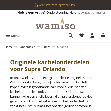
Ga naar de hoofdinhoud
Gratis verzending vanaf 449 €
Heb je een vraag?
Ondersteuning via ons
contactformulier
.
Je hebt 0 items op 
Menu
Home
Onderdelen
Supra
Orlando
Originele kachelonderdelen
voor Supra Orlando
In onze winkel vindt u een grote selectie originele Supra
Orlando onderdelen, die wij rechtstreeks bij de fabrikant
kopen. Wij zijn groothandelaars voor allerlei soorten
kachelonderdelen, ook voor de Supra Orlando. Daarom
kunnen wij u een snelle levertijd en professioneel advies
garanderen. Als u niet zeker weet of het onderdeel dat u
zoekt het juiste is, vraag het ons dan gerust persoonlijk.