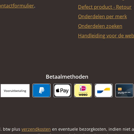
ontactformulier
.
Defect product - Retour
Onderdelen per merk
Onderdelen zoeken
Handleiding voor de we
Betaalmethoden
Vooruitbetaling
PayPal
Apple Pay
iDEAL | Wero
Bancontact
Cred
cl. btw plus
verzendkosten
en eventuele bezorgkosten, indien niet 