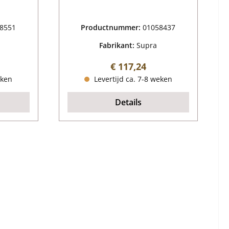
8551
Productnummer:
01058437
Fabrikant:
Supra
ijs:
Normale prijs:
€ 117,24
eken
Levertijd ca. 7-8 weken
Details