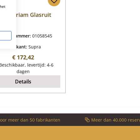
het
upra Priam Glasruit
oductnummer:
01058545
Fabrikant:
Supra
Normale prijs:
€ 172,42
eschikbaar, levertijd: 4-6
dagen
Details
voor meer dan 50 fabrikanten
Meer dan 40.000 reser