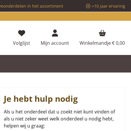
veonderdelen in het assortiment
+10 jaar ervaring
Je hebt 0 items op je verlanglijstje
Volglijst
Mijn account
Winkelmandje
€ 0,00
Je hebt hulp nodig
Als u het onderdeel dat u zoekt niet kunt vinden of
als u niet zeker weet welk onderdeel u nodig hebt,
helpen wij u graag: