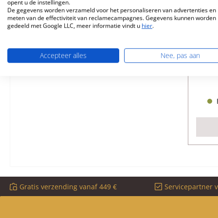
opent u de instellingen.
De gegevens worden verzameld voor het personaliseren van advertenties en 
meten van de effectiviteit van reclamecampagnes. Gegevens kunnen worden
S
gedeeld met Google LLC, meer informatie vindt u
hier
.
Accepteer alles
Nee, pas aan
Pr
B
Gratis verzending vanaf 449 €
Servicepartner 