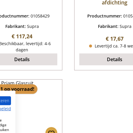
afdichting
oductnummer:
01058429
Productnummer:
0105
Fabrikant:
Supra
Fabrikant:
Supra
Normale prijs:
€ 117,24
Normale pr
€ 17,67
eschikbaar, levertijd: 4-6
Levertijd ca. 7-8 w
dagen
Details
Details
1 op voorraad!
teren
beleid
e
dige
ruiken