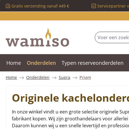
Gratis verzending vanaf 449 €
Servicepartner 
 naar de hoofdinhoud
Ga naar de zoekopdracht
Ga naar de hoofdnavigatie
Home
Onderdelen
Typen reserveonderdelen
Home
Onderdelen
Supra
Priam
Originele kachelonder
In onze winkel vindt u een grote selectie originele Sup
fabrikant kopen. Wij zijn groothandelaars voor allerl
Daarom kunnen wij u een snelle levertijd en profession