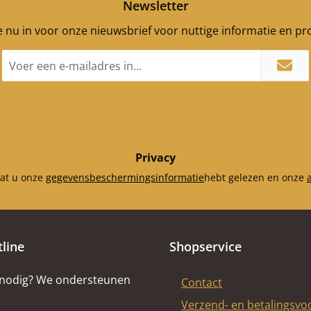
Newsletter
je nu in voor onze nieuwsbrief voor nuttige informatie en p
E-
mailadres
*
Privacy
dat u onze
gegevensbeschermingsinformatie
hebt gelezen en onze
tline
Shopservice
 nodig? We ondersteunen
Contact
Verzend- en betalingsv