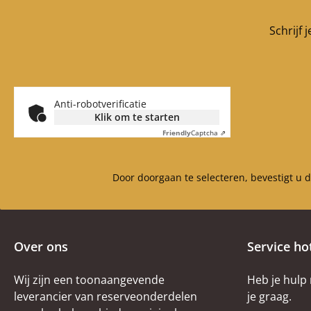
Schrijf 
Anti-robotverificatie
Klik om te starten
Friendly
Captcha ⇗
Door doorgaan te selecteren, bevestigt u 
Over ons
Service ho
Wij zijn een toonaangevende
Heb je hulp
leverancier van reserveonderdelen
je graag.