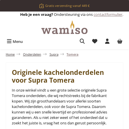
Ga naar de hoofdinhoud
Gratis verzending vanaf 449 €
Heb je een vraag?
Ondersteuning via ons
contactformulier
.
Je hebt 0 items op 
Menu
Home
Onderdelen
Supra
Tomera
Originele kachelonderdelen
voor Supra Tomera
In onze winkel vindt u een grote selectie originele Supra
Tomera onderdelen, die wij rechtstreeks bij de fabrikant
kopen. Wij zijn groothandelaars voor allerlei soorten
kachelonderdelen, ook voor de Supra Tomera. Daarom
kunnen wij u een snelle levertijd en professioneel advies
garanderen. Als u niet zeker weet of het onderdeel dat u
zoekt het juiste is, vraag het ons dan gerust persoonlijk.