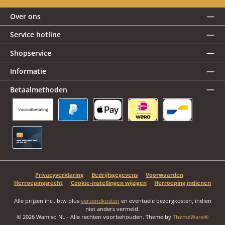
Over ons
Service hotline
Shopservice
Informatie
Betaalmethoden
Vooruitbetaling
PayPal
Apple Pay
iDEAL | Wero
Bancontact
Creditcard
Privacyverklaring
Bedrijfsgegevens
Voorwaarden
Herroepingsrecht
Cookie-instellingen wijzigen
Herroeping indienen
Alle prijzen incl. btw plus
verzendkosten
en eventuele bezorgkosten, indien
niet anders vermeld.
© 2026 Wamiso NL - Alle rechten voorbehouden. Theme by
ThemeWare®