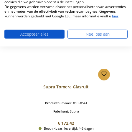
cookies die we gebruiken opent u de instellingen.
Details
De gegevens worden verzameld voor het personaliseren van advertenties
en het meten van de effectiviteit van reclamecampagnes. Gegevens
kunnen worden gedeeld met Google LLC, meer informatie vindt u
hier
.
Nog 1 op voorraad!
Accepteer alles
Nee, pas aan
Supra Tomera Glasruit
Productnummer:
01058541
Fabrikant:
Supra
Normale prijs:
€ 172,42
Beschikbaar, levertijd: 4-6 dagen