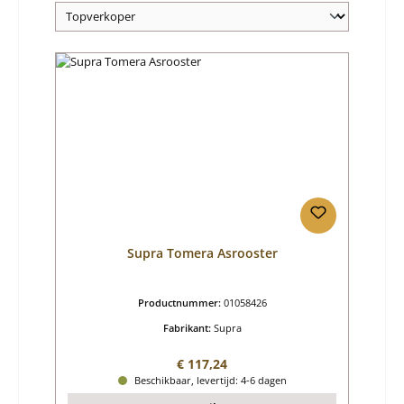
Supra Tomera Asrooster
Productnummer:
01058426
Fabrikant:
Supra
Normale prijs:
€ 117,24
Beschikbaar, levertijd: 4-6 dagen