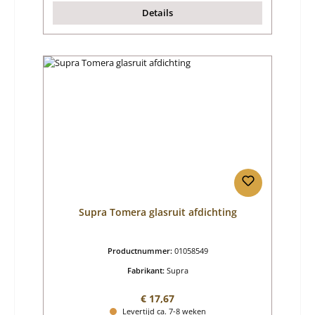
Details
Supra Tomera glasruit afdichting
Productnummer:
01058549
Fabrikant:
Supra
Normale prijs:
€ 17,67
Levertijd ca. 7-8 weken