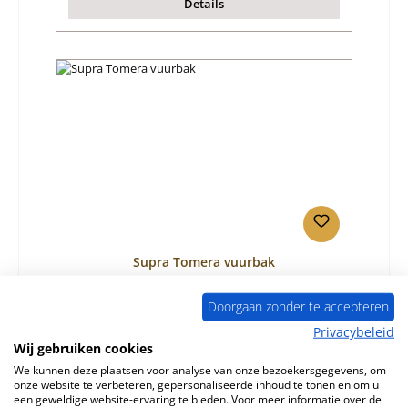
Details
Supra Tomera vuurbak
Doorgaan zonder te accepteren
Productnummer:
01058433
Privacybeleid
Fabrikant:
Supra
Wij gebruiken cookies
We kunnen deze plaatsen voor analyse van onze bezoekersgegevens, om
Normale prijs:
€ 117,24
onze website te verbeteren, gepersonaliseerde inhoud te tonen en om u
Levertijd ca. 7-8 weken
een geweldige website-ervaring te bieden. Voor meer informatie over de